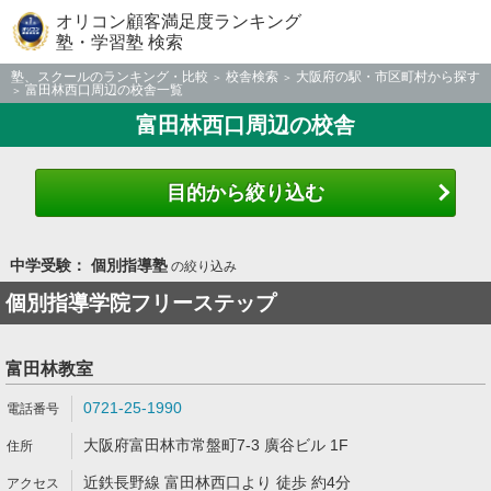
オリコン顧客満足度ランキング
塾・学習塾 検索
塾、スクールのランキング・比較
校舎検索
大阪府の駅・市区町村から探す
富田林西口周辺の校舎一覧
富田林西口周辺の校舎
目的から絞り込む
中学受験： 個別指導塾
の絞り込み
個別指導学院フリーステップ
富田林教室
0721-25-1990
大阪府富田林市常盤町7-3 廣谷ビル 1F
近鉄長野線 富田林西口より 徒歩 約4分