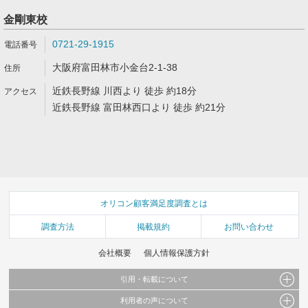
金剛東校
0721-29-1915
大阪府富田林市小金台2-1-38
近鉄長野線 川西より 徒歩 約18分
近鉄長野線 富田林西口より 徒歩 約21分
オリコン顧客満足度調査とは
調査方法
掲載規約
お問い合わせ
会社概要
個人情報保護方針
引用・転載について
利用者の声について
当サイトで公開されている情報（文字、写真、イラスト、画像データ等）及びこれらの配