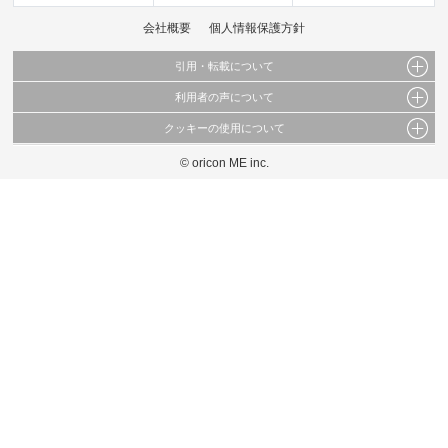
会社概要
個人情報保護方針
引用・転載について
利用者の声について
当サイトで公開されている情報（文字、写真、イラスト、画像データ等）及びこれらの配
置・編集および構造などについての著作権は株式会社oricon MEに帰属しております。
クッキーの使用について
当サイトに掲載している内容はすべてサービスの利用者が提出された見解・感想です。
これらの情報を権利者の許可なく無断転載・複製などの二次利用を行うことは固く禁じて
弊社が内容について正確性を含め一切保証するものではありません。
おります。
© oricon ME inc.
このサイトでは Cookie を使用して、ユーザーに合わせたコンテンツや広告の表示、ソー
弊社の見解・ 意見ではないことをご理解いただいた上でご覧ください。
シャル メディア機能の提供、広告の表示回数やクリック数の測定を行っています。
また、ユーザーによるサイトの利用状況についても情報を収集し、ソーシャル メディア
や広告配信、データ解析の各パートナーに提供しています。
各パートナーは、この情報とユーザーが各パートナーに提供した他の情報や、ユーザーが
各パートナーのサービスを使用したときに収集した他の情報を組み合わせて使用すること
があります。