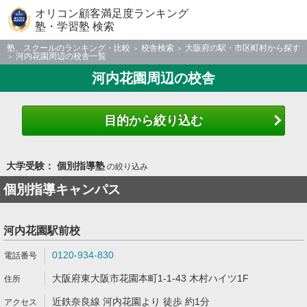
オリコン顧客満足度ランキング
塾・学習塾 検索
塾、スクールのランキング・比較
校舎検索
大阪府の駅・市区町村から探す
河内花園周辺の校舎一覧
河内花園周辺の校舎
目的から絞り込む
大学受験： 個別指導塾
の絞り込み
個別指導キャンパス
河内花園駅前校
0120-934-830
大阪府東大阪市花園本町1-1-43 木村ハイツ1F
近鉄奈良線 河内花園より 徒歩 約1分