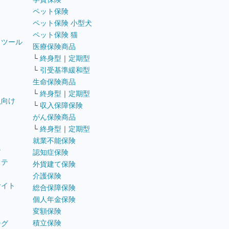
ペット保険
ペット保険 小型犬
ペット保険 猫
トツール
医療保険商品
└
終身型
｜
定期型
└
引受基準緩和型
生命保険商品
└
終身型
｜
定期型
員向け
└
収入保障保険
がん保険商品
└
終身型
｜
定期型
就業不能保険
テ
認知症保険
ステ
外貨建て保険
介護保険
サイト
総合保障保険
個人年金保険
変額保険
積立保険
ング