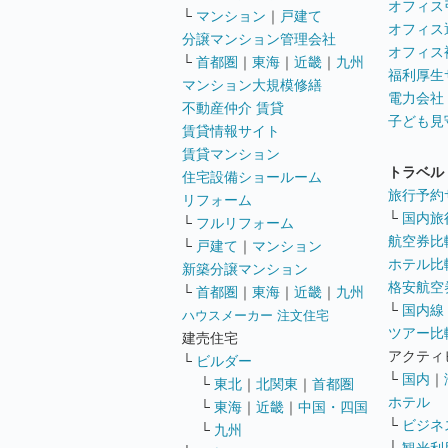
オフィス
└
マンション
｜
戸建て
オフィス
分譲マンション管理会社
オフィス
└
首都圏
｜
東海
｜
近畿
｜
九州
福利厚生
マンション大規模修繕
電力会社
不動産仲介 賃貸
子ども見
賃貸情報サイト
賃貸マンション
トラベル
住宅設備ショールーム
旅行予約
リフォーム
└
国内旅
└
フルリフォーム
航空券比
└
戸建て
｜
マンション
ホテル比
新築分譲マンション
格安航空券
└
首都圏
｜
東海
｜
近畿
｜
九州
└
国内線
ハウスメーカー 注文住宅
ツアー比
建売住宅
アクティ
└
ビルダー
└
国内
｜
└
東北
｜
北関東
｜
首都圏
ホテル
└
東海
｜
近畿
｜
中国・四国
└
ビジネ
└
九州