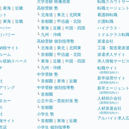
大学受験 映像授業
転職スカウトサ
｜
東海
｜
近畿
高校受験 塾
転職エージェン
ット
└
北海道
｜
東北
｜
北関東
看護師転職
｜
東海
｜
近畿
└
首都圏
｜
甲信越・北陸
介護転職
ーパー
└
東海
｜
近畿
｜
中国・四国
ハイクラス・
リバリー
└
九州・沖縄
ミドルクラス転
高校受験 個別指導塾
派遣会社
納税サイト
└
北海道
｜
東北
｜
北関東
工場・製造業派
ルーム
└
首都圏
｜
甲信越・北陸
派遣求人サイト
ル収納スペース
└
東海
｜
近畿
｜
中国・四国
求人情報サービ
ナ
└
九州・沖縄
転職サイト
（採用担当向け）
中学受験 塾
新卒採用サイト
社
└
首都圏
｜
東海
｜
近畿
（採用担当向け）
アリング
中学受験 個別指導塾
新卒エージェン
（採用担当向け）
ー
└
首都圏
人材紹介会社
タカー
公立中高一貫校対策 塾
（採用担当向け）
ス
└
首都圏
人材派遣会社
（採用担当向け）
社
小学生 塾
アルバイト求人
報サイト
└
首都圏
｜
東海
｜
近畿
売店
小学生 個別指導塾