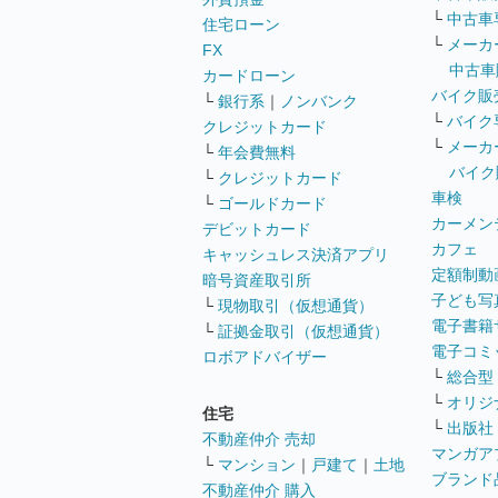
└
中古車
住宅ローン
└
メーカ
FX
中古車
カードローン
バイク販
└
銀行系
｜
ノンバンク
└
バイク
クレジットカード
└
メーカ
└
年会費無料
バイク
└
クレジットカード
車検
└
ゴールドカード
カーメン
デビットカード
カフェ
キャッシュレス決済アプリ
定額制動
暗号資産取引所
子ども写
└
現物取引（仮想通貨）
電子書籍
└
証拠金取引（仮想通貨）
電子コミ
ロボアドバイザー
└
総合型
└
オリジ
住宅
└
出版社
不動産仲介 売却
マンガア
└
マンション
｜
戸建て
｜
土地
ブランド
不動産仲介 購入