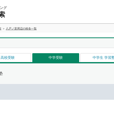
ング
索
索
八戸ノ里周辺の校舎一覧
高校受験
中学受験
中学生 学習
塾