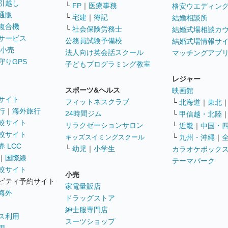
引越し
└
FP
｜
医療事務
格安ウエディン
通販
└
宅建
｜
簿記
結婚相談所
複合機
└
社会保険労務士
結婚式場相談カ
サービス
公務員試験予備校
結婚式場情報サ
 小売
法人向け英会話スクール
マッチングアプ
守りGPS
子どもプログラミング教室
レジャー
スポーツ&ヘルス
映画館
サイト
フィットネスクラブ
└
北海道
｜
東北
行
｜
海外旅行
24時間ジム
└
甲信越・北陸
較サイト
リラクゼーションサロン
└
近畿
｜
中国・
較サイト
キッズスイミングスクール
└
九州・沖縄
｜
 LCC
└
幼児
｜
小学生
カラオケボック
｜
国際線
テーマパーク
較サイト
小売
ビティ予約サイト
家電量販店
海外
ドラッグストア
紳士服専門店
ス利用
スーツショップ