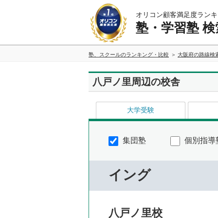
オリコン顧客満足度ランキ
塾・学習塾 検
塾、スクールのランキング・比較
大阪府の路線検
八戸ノ里周辺の校舎
大学受験
集団塾
個別指導
イング
八戸ノ里校