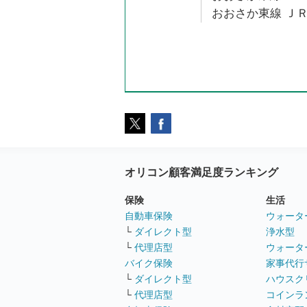
おおさか東線 ＪＲ
オリコン顧客満足度ランキング
保険
生活
自動車保険
ウォータ
└
ダイレクト型
浄水型
└
代理店型
ウォータ
バイク保険
家事代行
└
ダイレクト型
ハウスク
└
代理店型
コインラ