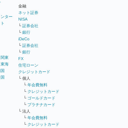
グ
金融
ネット証券
ウンター
NISA
イト
└
証券会社
リ
└
銀行
iDeCo
└
証券会社
└
銀行
｜
関東
FX
｜
東海
住宅ローン
四国
クレジットカード
全国
└ 個人
ス
└
年会費無料
└
クレジットカード
└
ゴールドカード
└
プラチナカード
└ 法人
└
年会費無料
└
クレジットカード