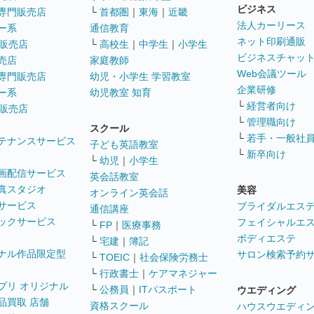
ビジネス
専門販売店
└
首都圏
｜
東海
｜
近畿
法人カーリース
ー系
通信教育
ネット印刷通販
販売店
└
高校生
｜
中学生
｜
小学生
ビジネスチャッ
売店
家庭教師
Web会議ツール
専門販売店
幼児・小学生 学習教室
企業研修
ー系
幼児教室 知育
└
経営者向け
販売店
└
管理職向け
スクール
└
若手・一般社
テナンスサービス
子ども英語教室
└
新卒向け
└
幼児
｜
小学生
画配信サービス
英会話教室
真スタジオ
美容
オンライン英会話
サービス
ブライダルエス
通信講座
ックサービス
フェイシャルエ
└
FP
｜
医療事務
ボディエステ
└
宅建
｜
簿記
ナル作品限定型
サロン検索予約
└
TOEIC
｜
社会保険労務士
└
行政書士
｜
ケアマネジャー
プリ オリジナル
└
公務員
｜
ITパスポート
ウエディング
品買取 店舗
資格スクール
ハウスウエディ