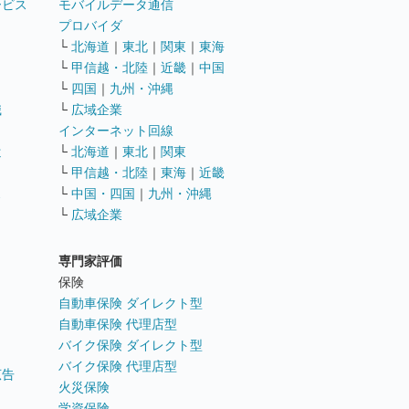
ービス
モバイルデータ通信
ト
プロバイダ
└
北海道
｜
東北
｜
関東
｜
東海
└
甲信越・北陸
｜
近畿
｜
中国
└
四国
｜
九州・沖縄
職
└
広域企業
インターネット回線
遣
└
北海道
｜
東北
｜
関東
└
甲信越・北陸
｜
東海
｜
近畿
ス
└
中国・四国
｜
九州・沖縄
└
広域企業
専門家評価
ト
保険
自動車保険 ダイレクト型
自動車保険 代理店型
バイク保険 ダイレクト型
バイク保険 代理店型
広告
火災保険
学資保険