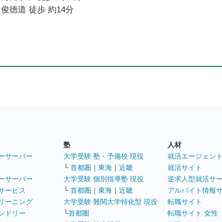
俊徳道 徒歩 約14分
塾
人材
ーサーバー
大学受験 塾・予備校 現役
就活エージェン
└
首都圏
｜
東海
｜
近畿
就活サイト
ーサーバー
大学受験 個別指導塾 現役
逆求人型就活サ
サービス
└
首都圏
｜
東海
｜
近畿
アルバイト情報
リーニング
大学受験 難関大学特化型 現役
転職サイト
ンドリー
└
首都圏
転職サイト 女性