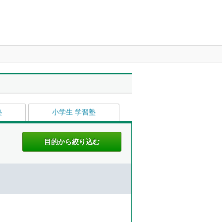
塾
小学生 学習塾