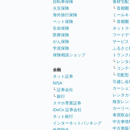
自転車保険
食材宅配
火災保険
└
首都圏
海外旅行保険
ミールキ
ペット保険
└
首都圏
生命保険
ネットス
医療保険
フードデ
がん保険
サービス
学資保険
ふるさと
保険相談ショップ
トランク
└
レンタ
└
コンテ
金融
└
宅配型
ネット証券
引越し会
NISA
カーシェ
└
証券会社
レンタカ
└
銀行
格安レン
スマホ専業証券
カーリー
iDeCo 証券会社
車買取会
ネット銀行
中古車情
インターネットバンキング
中古車販
外貨預金