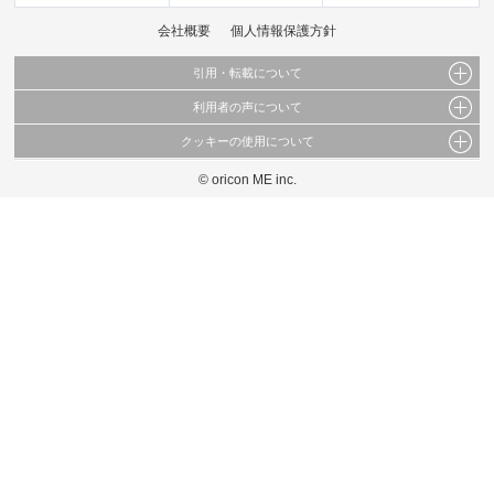
会社概要
個人情報保護方針
引用・転載について
利用者の声について
当サイトで公開されている情報（文字、写真、イラスト、画像データ等）及びこれらの配
置・編集および構造などについての著作権は株式会社oricon MEに帰属しております。
クッキーの使用について
当サイトに掲載している内容はすべてサービスの利用者が提出された見解・感想です。
これらの情報を権利者の許可なく無断転載・複製などの二次利用を行うことは固く禁じて
弊社が内容について正確性を含め一切保証するものではありません。
おります。
© oricon ME inc.
このサイトでは Cookie を使用して、ユーザーに合わせたコンテンツや広告の表示、ソー
弊社の見解・ 意見ではないことをご理解いただいた上でご覧ください。
シャル メディア機能の提供、広告の表示回数やクリック数の測定を行っています。
また、ユーザーによるサイトの利用状況についても情報を収集し、ソーシャル メディア
や広告配信、データ解析の各パートナーに提供しています。
各パートナーは、この情報とユーザーが各パートナーに提供した他の情報や、ユーザーが
各パートナーのサービスを使用したときに収集した他の情報を組み合わせて使用すること
があります。