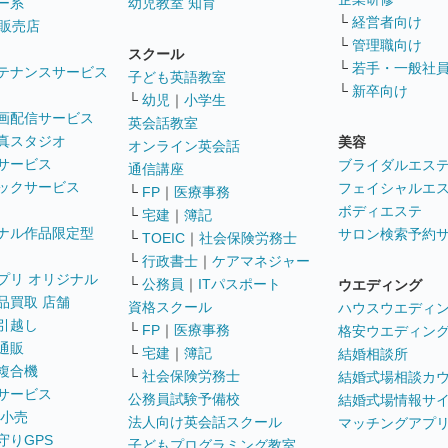
ー系
幼児教室 知育
└
経営者向け
販売店
└
管理職向け
スクール
└
若手・一般社
テナンスサービス
子ども英語教室
└
新卒向け
└
幼児
｜
小学生
画配信サービス
英会話教室
真スタジオ
美容
オンライン英会話
サービス
ブライダルエス
通信講座
ックサービス
フェイシャルエ
└
FP
｜
医療事務
ボディエステ
└
宅建
｜
簿記
ナル作品限定型
サロン検索予約
└
TOEIC
｜
社会保険労務士
└
行政書士
｜
ケアマネジャー
プリ オリジナル
└
公務員
｜
ITパスポート
ウエディング
品買取 店舗
資格スクール
ハウスウエディ
引越し
└
FP
｜
医療事務
格安ウエディン
通販
└
宅建
｜
簿記
結婚相談所
複合機
└
社会保険労務士
結婚式場相談カ
サービス
公務員試験予備校
結婚式場情報サ
 小売
法人向け英会話スクール
マッチングアプ
守りGPS
子どもプログラミング教室