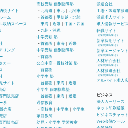
高校受験 個別指導塾
派遣会社
納税サイト
└
北海道
｜
東北
｜
北関東
工場・製造業派
ルーム
└
首都圏
｜
甲信越・北陸
派遣求人サイト
ル収納スペース
└
東海
｜
近畿
｜
中国・四国
求人情報サービ
ナ
└
九州・沖縄
転職サイト
（採用担当向け）
中学受験 塾
新卒採用サイト
社
└
首都圏
｜
東海
｜
近畿
（採用担当向け）
アリング
中学受験 個別指導塾
新卒エージェン
（採用担当向け）
ー
└
首都圏
人材紹介会社
タカー
公立中高一貫校対策 塾
（採用担当向け）
ス
└
首都圏
人材派遣会社
（採用担当向け）
社
小学生 塾
アルバイト求人
報サイト
└
首都圏
｜
東海
｜
近畿
売店
小学生 個別指導塾
ビジネス
専門販売店
└
首都圏
｜
東海
｜
近畿
法人カーリース
ー系
通信教育
ネット印刷通販
販売店
└
高校生
｜
中学生
｜
小学生
ビジネスチャッ
売店
家庭教師
Web会議ツール
専門販売店
幼児・小学生 学習教室
企業研修