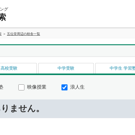
ング
索
索
五位堂周辺の校舎一覧
高校受験
中学受験
中学生 学習
塾
映像授業
浪人生
ありません。