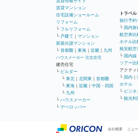
賃貸情報サイト
賃貸マンション
トラベル
住宅設備ショールーム
旅行予約
リフォーム
└
国内旅
└
フルリフォーム
航空券比
└
戸建て
｜
マンション
ホテル比
新築分譲マンション
格安航空券
└
首都圏
｜
東海
｜
近畿
｜
九州
└
国内線
ハウスメーカー 注文住宅
ツアー比
建売住宅
アクティ
└
ビルダー
└
国内
｜
└
東北
｜
北関東
｜
首都圏
ホテル
└
東海
｜
近畿
｜
中国・四国
└
ビジネ
└
九州
└
観光利
└
ハウスメーカー
└
デベロッパー
会社概要
ニュ