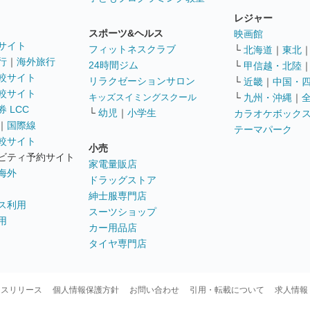
レジャー
スポーツ&ヘルス
映画館
サイト
フィットネスクラブ
└
北海道
｜
東北
行
｜
海外旅行
24時間ジム
└
甲信越・北陸
較サイト
リラクゼーションサロン
└
近畿
｜
中国・
較サイト
キッズスイミングスクール
└
九州・沖縄
｜
 LCC
└
幼児
｜
小学生
カラオケボック
｜
国際線
テーマパーク
較サイト
小売
ビティ予約サイト
家電量販店
海外
ドラッグストア
紳士服専門店
ス利用
スーツショップ
用
カー用品店
タイヤ専門店
ースリリース
個人情報保護方針
お問い合わせ
引用・転載について
求人情報