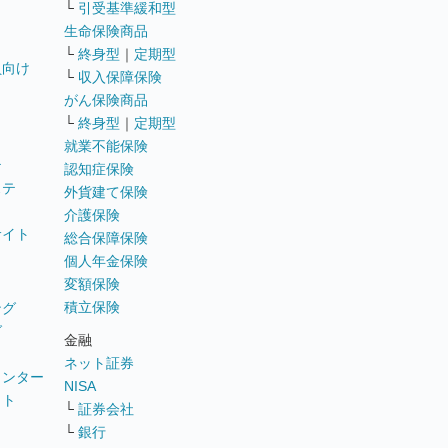
└
引受基準緩和型
生命保険商品
└
終身型
｜
定期型
員向け
└
収入保障保険
がん保険商品
└
終身型
｜
定期型
就業不能保険
テ
認知症保険
ステ
外貨建て保険
介護保険
サイト
総合保障保険
個人年金保険
変額保険
積立保険
ング
グ
金融
ネット証券
ウンター
NISA
イト
└
証券会社
リ
└
銀行