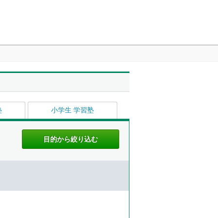
塾
小学生 学習塾