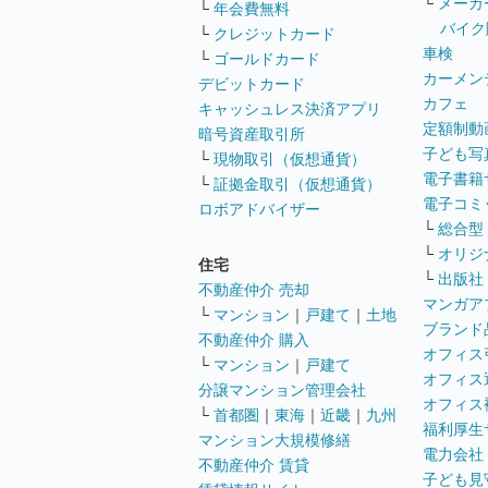
└
メーカ
└
年会費無料
バイク
└
クレジットカード
車検
└
ゴールドカード
カーメン
デビットカード
カフェ
キャッシュレス決済アプリ
定額制動
暗号資産取引所
子ども写
└
現物取引（仮想通貨）
電子書籍
└
証拠金取引（仮想通貨）
電子コミ
ロボアドバイザー
└
総合型
└
オリジ
住宅
└
出版社
不動産仲介 売却
マンガア
└
マンション
｜
戸建て
｜
土地
ブランド
不動産仲介 購入
オフィス
└
マンション
｜
戸建て
オフィス
分譲マンション管理会社
オフィス
└
首都圏
｜
東海
｜
近畿
｜
九州
福利厚生
マンション大規模修繕
電力会社
不動産仲介 賃貸
子ども見