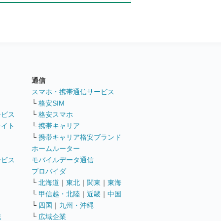
通信
ト
スマホ・携帯通信サービス
└
格安SIM
ービス
└
格安スマホ
サイト
└
携帯キャリア
└
携帯キャリア格安ブランド
ホームルーター
ービス
モバイルデータ通信
ト
プロバイダ
└
北海道
｜
東北
｜
関東
｜
東海
└
甲信越・北陸
｜
近畿
｜
中国
└
四国
｜
九州・沖縄
職
└
広域企業