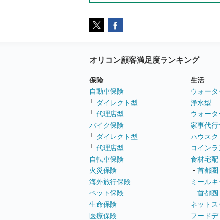
オリコン顧客満足度ランキング
保険
生活
自動車保険
ウォータ
└
ダイレクト型
浄水型
└
代理店型
ウォータ
バイク保険
家事代行
└
ダイレクト型
ハウスク
└
代理店型
コインラ
自転車保険
食材宅配
火災保険
└
首都圏
海外旅行保険
ミールキ
ペット保険
└
首都圏
生命保険
ネットス
医療保険
フードデ