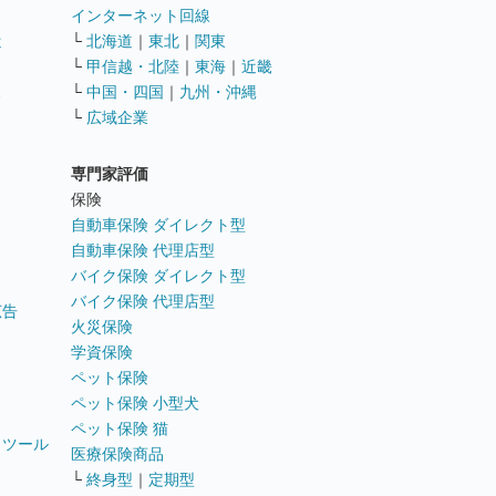
インターネット回線
遣
└
北海道
｜
東北
｜
関東
└
甲信越・北陸
｜
東海
｜
近畿
ス
└
中国・四国
｜
九州・沖縄
└
広域企業
専門家評価
ト
保険
自動車保険 ダイレクト型
自動車保険 代理店型
バイク保険 ダイレクト型
バイク保険 代理店型
広告
火災保険
学資保険
ペット保険
ペット保険 小型犬
ペット保険 猫
トツール
医療保険商品
└
終身型
｜
定期型