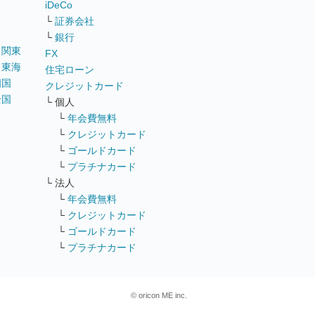
iDeCo
└
証券会社
└
銀行
｜
関東
FX
｜
東海
住宅ローン
四国
クレジットカード
全国
└ 個人
ス
└
年会費無料
└
クレジットカード
└
ゴールドカード
└
プラチナカード
└ 法人
└
年会費無料
└
クレジットカード
└
ゴールドカード
└
プラチナカード
© oricon ME inc.