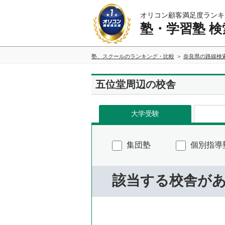
オリコン顧客満足度ランキ
塾・学習塾 検
塾、スクールのランキング・比較
奈良県の路線検
五位堂周辺の校舎
大学受験
集団塾
個別指導
該当する校舎が