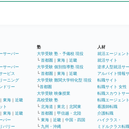
塾
人材
ーサーバー
大学受験 塾・予備校 現役
就活エージェン
└
首都圏
｜
東海
｜
近畿
就活サイト
ーサーバー
大学受験 個別指導塾 現役
逆求人型就活サ
サービス
└
首都圏
｜
東海
｜
近畿
アルバイト情報
リーニング
大学受験 難関大学特化型 現役
転職サイト
ンドリー
└
首都圏
転職サイト 女性
大学受験 映像授業
転職スカウトサ
｜
東海
｜
近畿
高校受験 塾
転職エージェン
ット
└
北海道
｜
東北
｜
北関東
看護師転職
｜
東海
｜
近畿
└
首都圏
｜
甲信越・北陸
介護転職
ーパー
└
東海
｜
近畿
｜
中国・四国
ハイクラス・
リバリー
└
九州・沖縄
ミドルクラス転