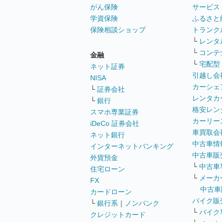
がん保険
サービス
学資保険
ふるさと
保険相談ショップ
トランク
└
レンタ
└
コンテ
金融
└
宅配型
ネット証券
引越し会
NISA
カーシェ
└
証券会社
レンタカ
└
銀行
格安レン
スマホ専業証券
カーリー
iDeCo 証券会社
車買取会
ネット銀行
中古車情
インターネットバンキング
中古車販
外貨預金
└
中古車
住宅ローン
└
メーカ
FX
中古車
カードローン
バイク販
└
銀行系
｜
ノンバンク
└
バイク
クレジットカード