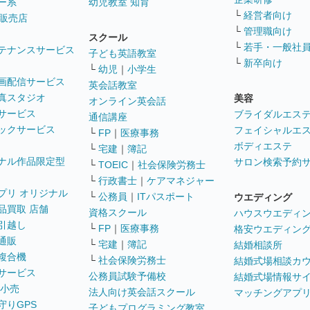
ー系
幼児教室 知育
└
経営者向け
販売店
└
管理職向け
スクール
└
若手・一般社
テナンスサービス
子ども英語教室
└
新卒向け
└
幼児
｜
小学生
画配信サービス
英会話教室
真スタジオ
美容
オンライン英会話
サービス
ブライダルエス
通信講座
ックサービス
フェイシャルエ
└
FP
｜
医療事務
ボディエステ
└
宅建
｜
簿記
ナル作品限定型
サロン検索予約
└
TOEIC
｜
社会保険労務士
└
行政書士
｜
ケアマネジャー
プリ オリジナル
└
公務員
｜
ITパスポート
ウエディング
品買取 店舗
資格スクール
ハウスウエディ
引越し
└
FP
｜
医療事務
格安ウエディン
通販
└
宅建
｜
簿記
結婚相談所
複合機
└
社会保険労務士
結婚式場相談カ
サービス
公務員試験予備校
結婚式場情報サ
 小売
法人向け英会話スクール
マッチングアプ
守りGPS
子どもプログラミング教室