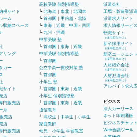
高校受験 個別指導塾
派遣会社
納税サイト
└
北海道
｜
東北
｜
北関東
工場・製造業派
ルーム
└
首都圏
｜
甲信越・北陸
派遣求人サイト
ル収納スペース
└
東海
｜
近畿
｜
中国・四国
求人情報サービ
ナ
└
九州・沖縄
転職サイト
（採用担当向け）
中学受験 塾
新卒採用サイト
社
└
首都圏
｜
東海
｜
近畿
（採用担当向け）
アリング
中学受験 個別指導塾
新卒エージェン
（採用担当向け）
ー
└
首都圏
人材紹介会社
タカー
公立中高一貫校対策 塾
（採用担当向け）
ス
└
首都圏
人材派遣会社
（採用担当向け）
社
小学生 塾
アルバイト求人
報サイト
└
首都圏
｜
東海
｜
近畿
売店
小学生 個別指導塾
ビジネス
専門販売店
└
首都圏
｜
東海
｜
近畿
法人カーリース
ー系
通信教育
ネット印刷通販
販売店
└
高校生
｜
中学生
｜
小学生
ビジネスチャッ
売店
家庭教師
Web会議ツール
専門販売店
幼児・小学生 学習教室
企業研修