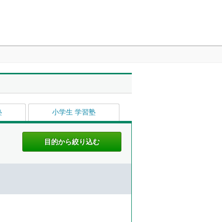
塾
小学生 学習塾