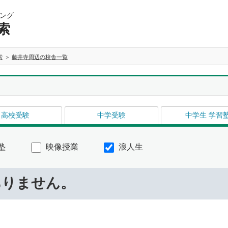
ング
索
索
藤井寺周辺の校舎一覧
高校受験
中学受験
中学生 学習
塾
映像授業
浪人生
ありません。