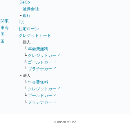
iDeCo
└
証券会社
└
銀行
｜
関東
FX
｜
東海
住宅ローン
四国
クレジットカード
全国
└ 個人
ス
└
年会費無料
└
クレジットカード
└
ゴールドカード
└
プラチナカード
└ 法人
└
年会費無料
└
クレジットカード
└
ゴールドカード
└
プラチナカード
© oricon ME inc.