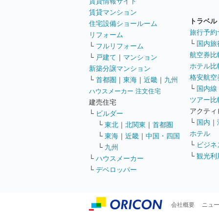
賃貸情報サイト
賃貸マンション
トラベル
住宅設備ショールーム
旅行予約
リフォーム
└
国内旅
└
フルリフォーム
航空券比
└
戸建て
｜
マンション
ホテル比
新築分譲マンション
格安航空券
└
首都圏
｜
東海
｜
近畿
｜
九州
└
国内線
ハウスメーカー 注文住宅
ツアー比
建売住宅
アクティ
└
ビルダー
└
国内
｜
└
東北
｜
北関東
｜
首都圏
ホテル
└
東海
｜
近畿
｜
中国・四国
└
ビジネ
└
九州
└
観光利
└
ハウスメーカー
└
デベロッパー
会社概要
ニュ