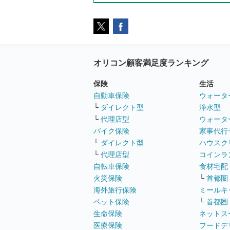
オリコン顧客満足度ランキング
保険
生活
自動車保険
ウォータ
└
ダイレクト型
浄水型
└
代理店型
ウォータ
バイク保険
家事代行
└
ダイレクト型
ハウスク
└
代理店型
コインラ
自転車保険
食材宅配
火災保険
└
首都圏
海外旅行保険
ミールキ
ペット保険
└
首都圏
生命保険
ネットス
医療保険
フードデ