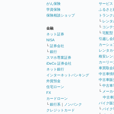
がん保険
サービス
学資保険
ふるさと
保険相談ショップ
トランク
└
レンタ
└
コンテ
金融
└
宅配型
ネット証券
引越し会
NISA
カーシェ
└
証券会社
レンタカ
└
銀行
格安レン
スマホ専業証券
カーリー
iDeCo 証券会社
車買取会
ネット銀行
中古車情
インターネットバンキング
中古車販
外貨預金
└
中古車
住宅ローン
└
メーカ
FX
中古車
カードローン
バイク販
└
銀行系
｜
ノンバンク
└
バイク
クレジットカード