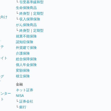
└
引受基準緩和型
生命保険商品
└
終身型
｜
定期型
員向け
└
収入保障保険
がん保険商品
└
終身型
｜
定期型
就業不能保険
テ
認知症保険
ステ
外貨建て保険
介護保険
サイト
総合保障保険
個人年金保険
変額保険
積立保険
ング
グ
金融
ネット証券
ウンター
NISA
イト
└
証券会社
リ
└
銀行