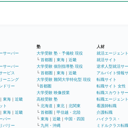
塾
人材
ーサーバー
大学受験 塾・予備校 現役
就活エージェン
└
首都圏
｜
東海
｜
近畿
就活サイト
ーサーバー
大学受験 個別指導塾 現役
逆求人型就活サ
サービス
└
首都圏
｜
東海
｜
近畿
アルバイト情報
リーニング
大学受験 難関大学特化型 現役
転職サイト
ンドリー
└
首都圏
転職サイト 女性
大学受験 映像授業
転職スカウトサ
｜
東海
｜
近畿
高校受験 塾
転職エージェン
ット
└
北海道
｜
東北
｜
北関東
看護師転職
｜
東海
｜
近畿
└
首都圏
｜
甲信越・北陸
介護転職
ーパー
└
東海
｜
近畿
｜
中国・四国
ハイクラス・
リバリー
└
九州・沖縄
ミドルクラス転