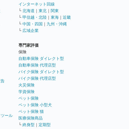
インターネット回線
遣
└
北海道
｜
東北
｜
関東
└
甲信越・北陸
｜
東海
｜
近畿
ス
└
中国・四国
｜
九州・沖縄
└
広域企業
専門家評価
ト
保険
自動車保険 ダイレクト型
自動車保険 代理店型
バイク保険 ダイレクト型
バイク保険 代理店型
広告
火災保険
学資保険
ペット保険
ペット保険 小型犬
ペット保険 猫
トツール
医療保険商品
└
終身型
｜
定期型