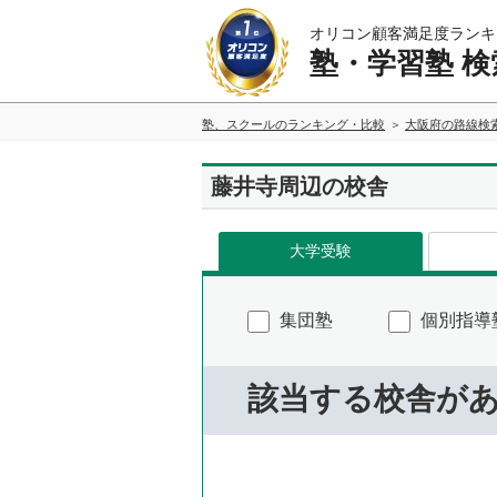
オリコン顧客満足度ランキ
塾・学習塾 検
塾、スクールのランキング・比較
大阪府の路線検
藤井寺周辺の校舎
大学受験
集団塾
個別指導
該当する校舎が