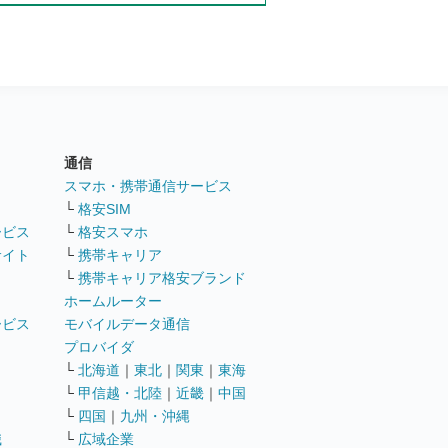
通信
ト
スマホ・携帯通信サービス
└
格安SIM
ービス
└
格安スマホ
サイト
└
携帯キャリア
└
携帯キャリア格安ブランド
ホームルーター
ービス
モバイルデータ通信
ト
プロバイダ
└
北海道
｜
東北
｜
関東
｜
東海
└
甲信越・北陸
｜
近畿
｜
中国
└
四国
｜
九州・沖縄
職
└
広域企業