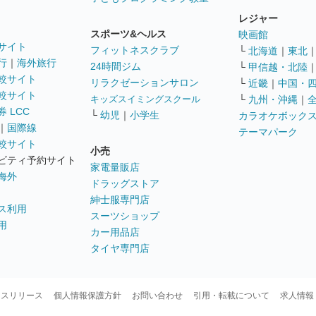
レジャー
スポーツ&ヘルス
映画館
サイト
フィットネスクラブ
└
北海道
｜
東北
行
｜
海外旅行
24時間ジム
└
甲信越・北陸
較サイト
リラクゼーションサロン
└
近畿
｜
中国・
較サイト
キッズスイミングスクール
└
九州・沖縄
｜
 LCC
└
幼児
｜
小学生
カラオケボック
｜
国際線
テーマパーク
較サイト
小売
ビティ予約サイト
家電量販店
海外
ドラッグストア
紳士服専門店
ス利用
スーツショップ
用
カー用品店
タイヤ専門店
ースリリース
個人情報保護方針
お問い合わせ
引用・転載について
求人情報