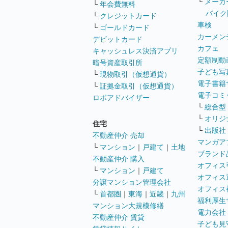
└
メーカ
└
年会費無料
バイク
└
クレジットカード
車検
└
ゴールドカード
カーメン
デビットカード
カフェ
キャッシュレス決済アプリ
定額制動
暗号資産取引所
子ども写
└
現物取引（仮想通貨）
電子書籍
└
証拠金取引（仮想通貨）
電子コミ
ロボアドバイザー
└
総合型
└
オリジ
住宅
└
出版社
不動産仲介 売却
マンガア
└
マンション
｜
戸建て
｜
土地
ブランド
不動産仲介 購入
オフィス
└
マンション
｜
戸建て
オフィス
分譲マンション管理会社
オフィス
└
首都圏
｜
東海
｜
近畿
｜
九州
福利厚生
マンション大規模修繕
電力会社
不動産仲介 賃貸
子ども見