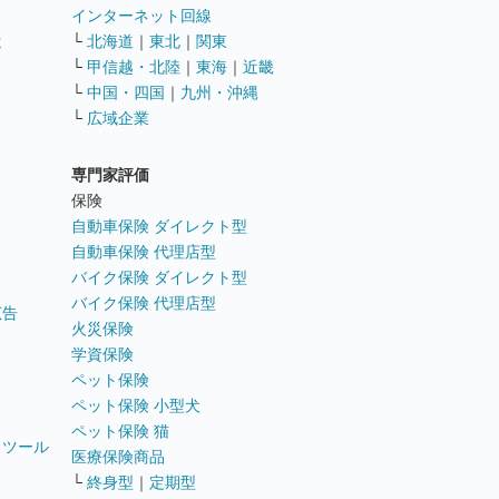
インターネット回線
遣
└
北海道
｜
東北
｜
関東
└
甲信越・北陸
｜
東海
｜
近畿
ス
└
中国・四国
｜
九州・沖縄
└
広域企業
専門家評価
ト
保険
自動車保険 ダイレクト型
自動車保険 代理店型
バイク保険 ダイレクト型
バイク保険 代理店型
広告
火災保険
学資保険
ペット保険
ペット保険 小型犬
ペット保険 猫
トツール
医療保険商品
└
終身型
｜
定期型