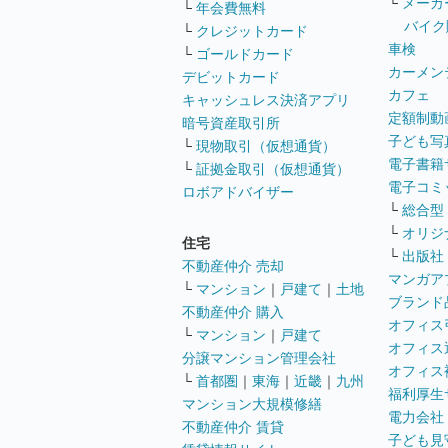
└
メーカ
└
年会費無料
バイク
└
クレジットカード
車検
└
ゴールドカード
カーメン
デビットカード
カフェ
キャッシュレス決済アプリ
定額制動
暗号資産取引所
子ども写
└
現物取引（仮想通貨）
電子書籍
└
証拠金取引（仮想通貨）
電子コミ
ロボアドバイザー
└
総合型
└
オリジ
住宅
└
出版社
不動産仲介 売却
マンガア
└
マンション
｜
戸建て
｜
土地
ブランド
不動産仲介 購入
オフィス
└
マンション
｜
戸建て
オフィス
分譲マンション管理会社
オフィス
└
首都圏
｜
東海
｜
近畿
｜
九州
福利厚生
マンション大規模修繕
電力会社
不動産仲介 賃貸
子ども見