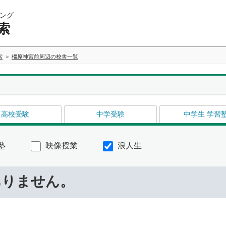
ング
索
索
橿原神宮前周辺の校舎一覧
高校受験
中学受験
中学生 学習
塾
映像授業
浪人生
ありません。