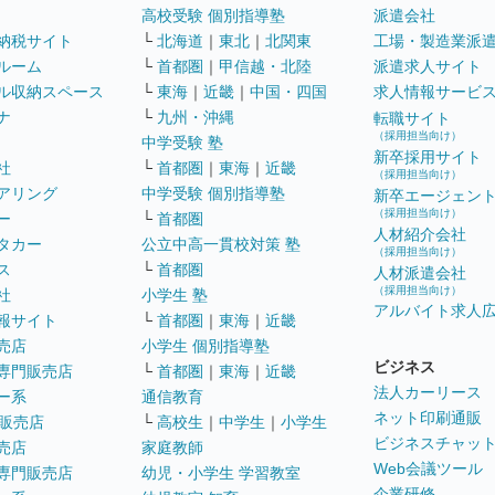
高校受験 個別指導塾
派遣会社
納税サイト
└
北海道
｜
東北
｜
北関東
工場・製造業派
ルーム
└
首都圏
｜
甲信越・北陸
派遣求人サイト
ル収納スペース
└
東海
｜
近畿
｜
中国・四国
求人情報サービ
ナ
└
九州・沖縄
転職サイト
（採用担当向け）
中学受験 塾
新卒採用サイト
社
└
首都圏
｜
東海
｜
近畿
（採用担当向け）
アリング
中学受験 個別指導塾
新卒エージェン
（採用担当向け）
ー
└
首都圏
人材紹介会社
タカー
公立中高一貫校対策 塾
（採用担当向け）
ス
└
首都圏
人材派遣会社
（採用担当向け）
社
小学生 塾
アルバイト求人
報サイト
└
首都圏
｜
東海
｜
近畿
売店
小学生 個別指導塾
ビジネス
専門販売店
└
首都圏
｜
東海
｜
近畿
法人カーリース
ー系
通信教育
ネット印刷通販
販売店
└
高校生
｜
中学生
｜
小学生
ビジネスチャッ
売店
家庭教師
Web会議ツール
専門販売店
幼児・小学生 学習教室
企業研修