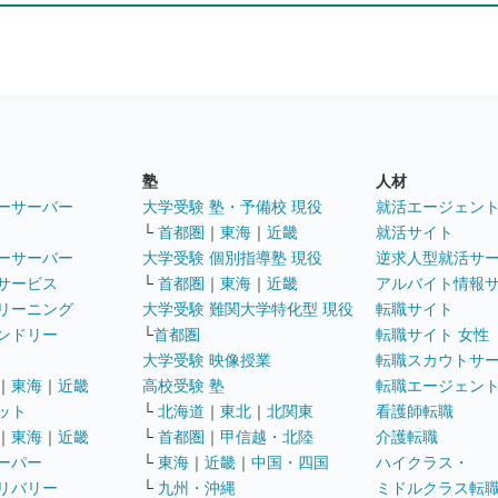
塾
人材
ーサーバー
大学受験 塾・予備校 現役
就活エージェン
└
首都圏
｜
東海
｜
近畿
就活サイト
ーサーバー
大学受験 個別指導塾 現役
逆求人型就活サ
サービス
└
首都圏
｜
東海
｜
近畿
アルバイト情報
リーニング
大学受験 難関大学特化型 現役
転職サイト
ンドリー
└
首都圏
転職サイト 女性
大学受験 映像授業
転職スカウトサ
｜
東海
｜
近畿
高校受験 塾
転職エージェン
ット
└
北海道
｜
東北
｜
北関東
看護師転職
｜
東海
｜
近畿
└
首都圏
｜
甲信越・北陸
介護転職
ーパー
└
東海
｜
近畿
｜
中国・四国
ハイクラス・
リバリー
└
九州・沖縄
ミドルクラス転