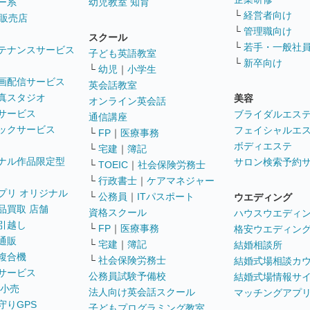
ー系
幼児教室 知育
└
経営者向け
販売店
└
管理職向け
スクール
└
若手・一般社
テナンスサービス
子ども英語教室
└
新卒向け
└
幼児
｜
小学生
画配信サービス
英会話教室
真スタジオ
美容
オンライン英会話
サービス
ブライダルエス
通信講座
ックサービス
フェイシャルエ
└
FP
｜
医療事務
ボディエステ
└
宅建
｜
簿記
ナル作品限定型
サロン検索予約
└
TOEIC
｜
社会保険労務士
└
行政書士
｜
ケアマネジャー
プリ オリジナル
└
公務員
｜
ITパスポート
ウエディング
品買取 店舗
資格スクール
ハウスウエディ
引越し
└
FP
｜
医療事務
格安ウエディン
通販
└
宅建
｜
簿記
結婚相談所
複合機
└
社会保険労務士
結婚式場相談カ
サービス
公務員試験予備校
結婚式場情報サ
 小売
法人向け英会話スクール
マッチングアプ
守りGPS
子どもプログラミング教室