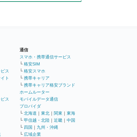
通信
ト
スマホ・携帯通信サービス
└
格安SIM
ービス
└
格安スマホ
サイト
└
携帯キャリア
└
携帯キャリア格安ブランド
ホームルーター
ービス
モバイルデータ通信
ト
プロバイダ
└
北海道
｜
東北
｜
関東
｜
東海
└
甲信越・北陸
｜
近畿
｜
中国
└
四国
｜
九州・沖縄
職
└
広域企業