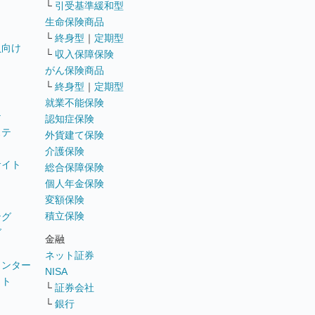
└
引受基準緩和型
生命保険商品
└
終身型
｜
定期型
員向け
└
収入保障保険
がん保険商品
└
終身型
｜
定期型
就業不能保険
テ
認知症保険
ステ
外貨建て保険
介護保険
サイト
総合保障保険
個人年金保険
変額保険
積立保険
ング
グ
金融
ネット証券
ウンター
NISA
イト
└
証券会社
リ
└
銀行