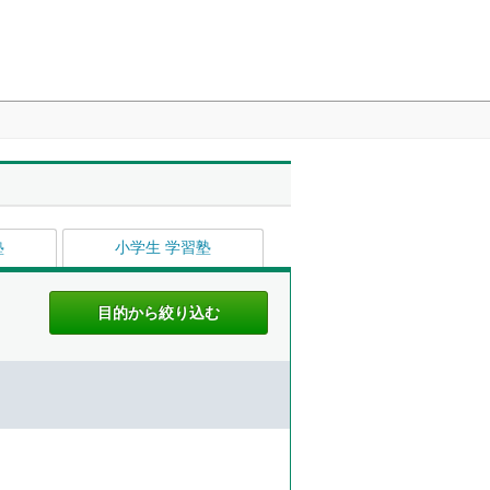
塾
小学生 学習塾