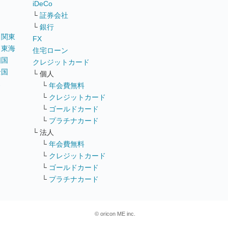
iDeCo
└
証券会社
└
銀行
｜
関東
FX
｜
東海
住宅ローン
四国
クレジットカード
全国
└ 個人
ス
└
年会費無料
└
クレジットカード
└
ゴールドカード
└
プラチナカード
└ 法人
└
年会費無料
└
クレジットカード
└
ゴールドカード
└
プラチナカード
© oricon ME inc.