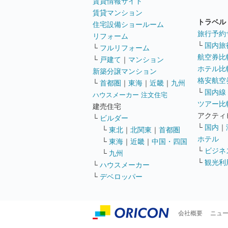
賃貸情報サイト
賃貸マンション
トラベル
住宅設備ショールーム
旅行予約
リフォーム
└
国内旅
└
フルリフォーム
航空券比
└
戸建て
｜
マンション
ホテル比
新築分譲マンション
格安航空券
└
首都圏
｜
東海
｜
近畿
｜
九州
└
国内線
ハウスメーカー 注文住宅
ツアー比
建売住宅
アクティ
└
ビルダー
└
国内
｜
└
東北
｜
北関東
｜
首都圏
ホテル
└
東海
｜
近畿
｜
中国・四国
└
ビジネ
└
九州
└
観光利
└
ハウスメーカー
└
デベロッパー
会社概要
ニュ