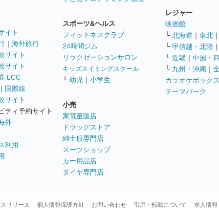
レジャー
スポーツ&ヘルス
映画館
サイト
フィットネスクラブ
└
北海道
｜
東北
行
｜
海外旅行
24時間ジム
└
甲信越・北陸
較サイト
リラクゼーションサロン
└
近畿
｜
中国・
較サイト
キッズスイミングスクール
└
九州・沖縄
｜
 LCC
└
幼児
｜
小学生
カラオケボック
｜
国際線
テーマパーク
較サイト
小売
ビティ予約サイト
家電量販店
海外
ドラッグストア
紳士服専門店
ス利用
スーツショップ
用
カー用品店
タイヤ専門店
ースリリース
個人情報保護方針
お問い合わせ
引用・転載について
求人情報