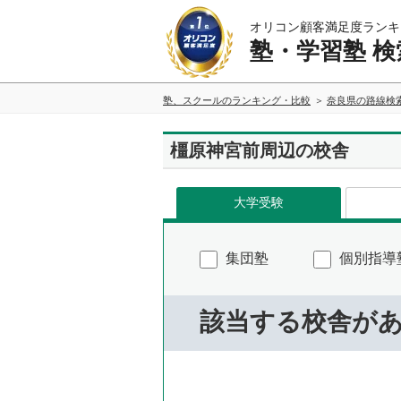
オリコン顧客満足度ランキ
塾・学習塾 検
塾、スクールのランキング・比較
奈良県の路線検
橿原神宮前周辺の校舎
大学受験
集団塾
個別指導
該当する校舎が