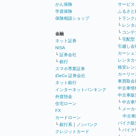
がん保険
サービス
学資保険
ふるさと
保険相談ショップ
トランク
└
レンタ
└
コンテ
金融
└
宅配型
ネット証券
引越し会
NISA
カーシェ
└
証券会社
レンタカ
└
銀行
格安レン
スマホ専業証券
カーリー
iDeCo 証券会社
車買取会
ネット銀行
中古車情
インターネットバンキング
中古車販
外貨預金
└
中古車
住宅ローン
└
メーカ
FX
中古車
カードローン
バイク販
└
銀行系
｜
ノンバンク
└
バイク
クレジットカード