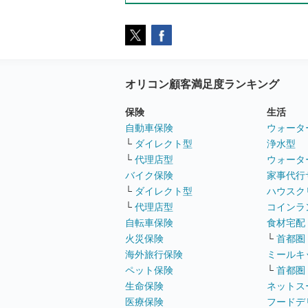
オリコン顧客満足度ランキング
保険
生活
自動車保険
ウォータ
└
ダイレクト型
浄水型
└
代理店型
ウォータ
バイク保険
家事代行
└
ダイレクト型
ハウスク
└
代理店型
コインラ
自転車保険
食材宅配
火災保険
└
首都圏
海外旅行保険
ミールキ
ペット保険
└
首都圏
生命保険
ネットス
医療保険
フードデ