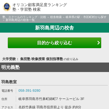
オリコン顧客満足度ランキング
塾・学習塾 検索
塾、スクールのランキング・比較
校舎検索
岐阜県の駅・市区町村から探す
新羽島周辺の校舎一覧
新羽島周辺の校舎
目的から絞り込む
大学受験： 集団塾 映像授業 個別指導塾
の絞り込み
明光義塾
羽島教室
058-391-9280
岐阜県羽島市竹鼻町錦町7 ケーユービル 3F
名鉄竹鼻線 羽島市役所前より 徒歩 約8分