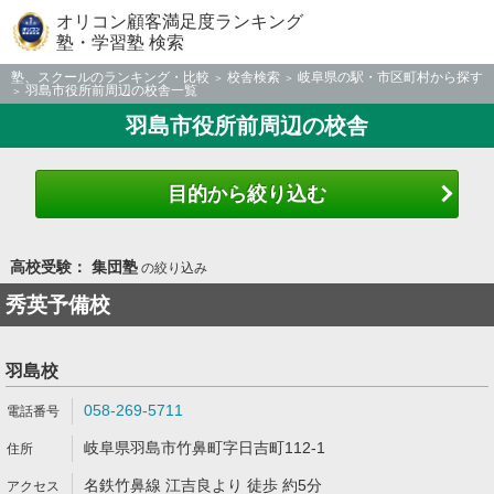
オリコン顧客満足度ランキング
塾・学習塾 検索
塾、スクールのランキング・比較
校舎検索
岐阜県の駅・市区町村から探す
羽島市役所前周辺の校舎一覧
羽島市役所前周辺の校舎
目的から絞り込む
高校受験： 集団塾
の絞り込み
秀英予備校
羽島校
058-269-5711
岐阜県羽島市竹鼻町字日吉町112-1
名鉄竹鼻線 江吉良より 徒歩 約5分