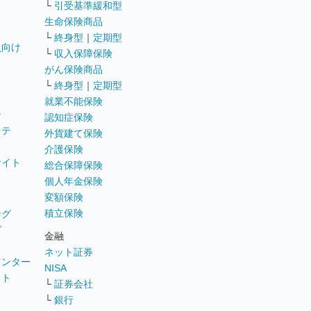
└
引受基準緩和型
生命保険商品
└
終身型
｜
定期型
員向け
└
収入保障保険
がん保険商品
└
終身型
｜
定期型
就業不能保険
テ
認知症保険
ステ
外貨建て保険
介護保険
サイト
総合保障保険
個人年金保険
変額保険
積立保険
ング
グ
金融
ネット証券
ウンター
NISA
イト
└
証券会社
リ
└
銀行