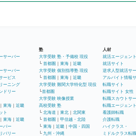
塾
人材
ーサーバー
大学受験 塾・予備校 現役
就活エージェン
└
首都圏
｜
東海
｜
近畿
就活サイト
ーサーバー
大学受験 個別指導塾 現役
逆求人型就活サ
サービス
└
首都圏
｜
東海
｜
近畿
アルバイト情報
リーニング
大学受験 難関大学特化型 現役
転職サイト
ンドリー
└
首都圏
転職サイト 女性
大学受験 映像授業
転職スカウトサ
｜
東海
｜
近畿
高校受験 塾
転職エージェン
ット
└
北海道
｜
東北
｜
北関東
看護師転職
｜
東海
｜
近畿
└
首都圏
｜
甲信越・北陸
介護転職
ーパー
└
東海
｜
近畿
｜
中国・四国
ハイクラス・
リバリー
└
九州・沖縄
ミドルクラス転