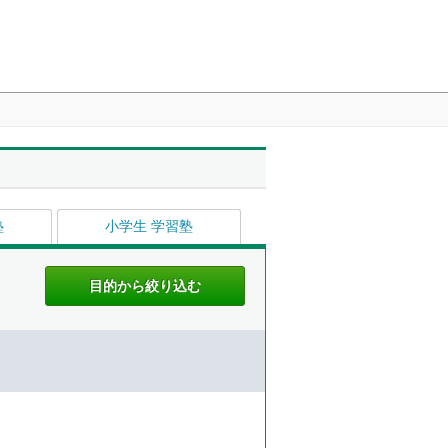
塾
小学生 学習塾