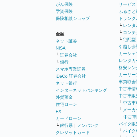
がん保険
サービス
学資保険
ふるさと
保険相談ショップ
トランク
└
レンタ
└
コンテ
金融
└
宅配型
ネット証券
引越し会
NISA
カーシェ
└
証券会社
レンタカ
└
銀行
格安レン
スマホ専業証券
カーリー
iDeCo 証券会社
車買取会
ネット銀行
中古車情
インターネットバンキング
中古車販
外貨預金
└
中古車
住宅ローン
└
メーカ
FX
中古車
カードローン
バイク販
└
銀行系
｜
ノンバンク
└
バイク
クレジットカード