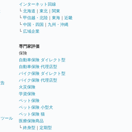
インターネット回線
遣
└
北海道
｜
東北
｜
関東
└
甲信越・北陸
｜
東海
｜
近畿
ス
└
中国・四国
｜
九州・沖縄
└
広域企業
専門家評価
ト
保険
自動車保険 ダイレクト型
自動車保険 代理店型
バイク保険 ダイレクト型
バイク保険 代理店型
広告
火災保険
学資保険
ペット保険
ペット保険 小型犬
ペット保険 猫
トツール
医療保険商品
└
終身型
｜
定期型