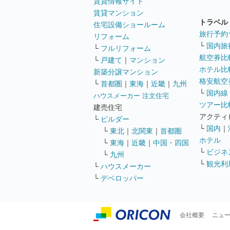
賃貸情報サイト
賃貸マンション
トラベル
住宅設備ショールーム
旅行予約
リフォーム
└
国内旅
└
フルリフォーム
航空券比
└
戸建て
｜
マンション
ホテル比
新築分譲マンション
格安航空券
└
首都圏
｜
東海
｜
近畿
｜
九州
└
国内線
ハウスメーカー 注文住宅
ツアー比
建売住宅
アクティ
└
ビルダー
└
国内
｜
└
東北
｜
北関東
｜
首都圏
ホテル
└
東海
｜
近畿
｜
中国・四国
└
ビジネ
└
九州
└
観光利
└
ハウスメーカー
└
デベロッパー
会社概要
ニュ