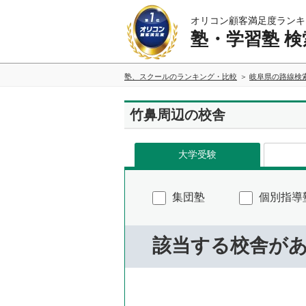
オリコン顧客満足度ランキ
塾・学習塾 検
塾、スクールのランキング・比較
岐阜県の路線検
竹鼻周辺の校舎
大学受験
集団塾
個別指導
該当する校舎が