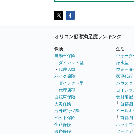
オリコン顧客満足度ランキング
保険
生活
自動車保険
ウォータ
└
ダイレクト型
浄水型
└
代理店型
ウォータ
バイク保険
家事代行
└
ダイレクト型
ハウスク
└
代理店型
コインラ
自転車保険
食材宅配
火災保険
└
首都圏
海外旅行保険
ミールキ
ペット保険
└
首都圏
生命保険
ネットス
医療保険
フードデ