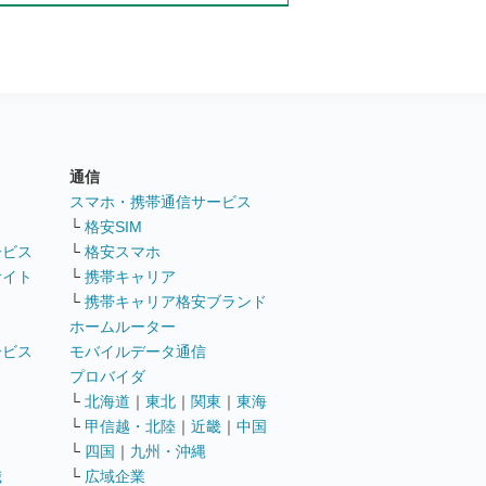
通信
ト
スマホ・携帯通信サービス
└
格安SIM
ービス
└
格安スマホ
サイト
└
携帯キャリア
└
携帯キャリア格安ブランド
ホームルーター
ービス
モバイルデータ通信
ト
プロバイダ
└
北海道
｜
東北
｜
関東
｜
東海
└
甲信越・北陸
｜
近畿
｜
中国
└
四国
｜
九州・沖縄
職
└
広域企業