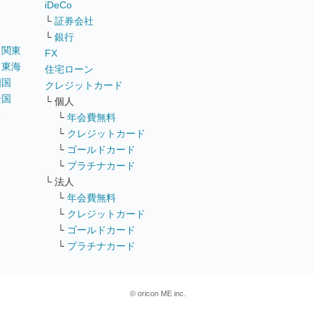
iDeCo
└
証券会社
└
銀行
｜
関東
FX
｜
東海
住宅ローン
四国
クレジットカード
全国
└ 個人
ス
└
年会費無料
└
クレジットカード
└
ゴールドカード
└
プラチナカード
└ 法人
└
年会費無料
└
クレジットカード
└
ゴールドカード
└
プラチナカード
© oricon ME inc.