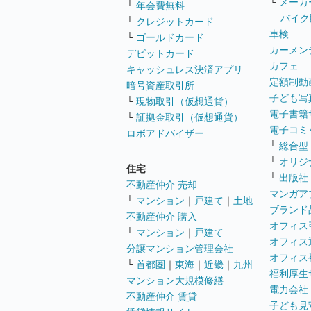
└
メーカ
└
年会費無料
バイク
└
クレジットカード
車検
└
ゴールドカード
カーメン
デビットカード
カフェ
キャッシュレス決済アプリ
定額制動
暗号資産取引所
子ども写
└
現物取引（仮想通貨）
電子書籍
└
証拠金取引（仮想通貨）
電子コミ
ロボアドバイザー
└
総合型
└
オリジ
住宅
└
出版社
不動産仲介 売却
マンガア
└
マンション
｜
戸建て
｜
土地
ブランド
不動産仲介 購入
オフィス
└
マンション
｜
戸建て
オフィス
分譲マンション管理会社
オフィス
└
首都圏
｜
東海
｜
近畿
｜
九州
福利厚生
マンション大規模修繕
電力会社
不動産仲介 賃貸
子ども見