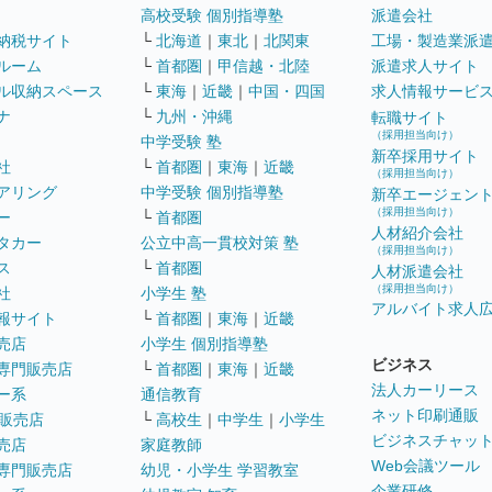
高校受験 個別指導塾
派遣会社
納税サイト
└
北海道
｜
東北
｜
北関東
工場・製造業派
ルーム
└
首都圏
｜
甲信越・北陸
派遣求人サイト
ル収納スペース
└
東海
｜
近畿
｜
中国・四国
求人情報サービ
ナ
└
九州・沖縄
転職サイト
（採用担当向け）
中学受験 塾
新卒採用サイト
社
└
首都圏
｜
東海
｜
近畿
（採用担当向け）
アリング
中学受験 個別指導塾
新卒エージェン
（採用担当向け）
ー
└
首都圏
人材紹介会社
タカー
公立中高一貫校対策 塾
（採用担当向け）
ス
└
首都圏
人材派遣会社
（採用担当向け）
社
小学生 塾
アルバイト求人
報サイト
└
首都圏
｜
東海
｜
近畿
売店
小学生 個別指導塾
ビジネス
専門販売店
└
首都圏
｜
東海
｜
近畿
法人カーリース
ー系
通信教育
ネット印刷通販
販売店
└
高校生
｜
中学生
｜
小学生
ビジネスチャッ
売店
家庭教師
Web会議ツール
専門販売店
幼児・小学生 学習教室
企業研修