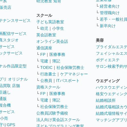
ー系
幼児教室 知育
└
経営者向け
販売店
└
管理職向け
スクール
└
若手・一般社
テナンスサービス
子ども英語教室
└
新卒向け
└
幼児
｜
小学生
画配信サービス
英会話教室
真スタジオ
美容
オンライン英会話
サービス
ブライダルエス
通信講座
ックサービス
フェイシャルエ
└
FP
｜
医療事務
ボディエステ
└
宅建
｜
簿記
ナル作品限定型
サロン検索予約
└
TOEIC
｜
社会保険労務士
└
行政書士
｜
ケアマネジャー
プリ オリジナル
└
公務員
｜
ITパスポート
ウエディング
品買取 店舗
資格スクール
ハウスウエディ
引越し
└
FP
｜
医療事務
格安ウエディン
通販
└
宅建
｜
簿記
結婚相談所
複合機
└
社会保険労務士
結婚式場相談カ
サービス
公務員試験予備校
結婚式場情報サ
 小売
法人向け英会話スクール
マッチングアプ
守りGPS
子どもプログラミング教室