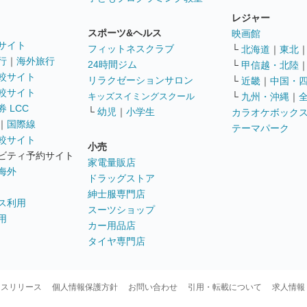
レジャー
スポーツ&ヘルス
映画館
サイト
フィットネスクラブ
└
北海道
｜
東北
行
｜
海外旅行
24時間ジム
└
甲信越・北陸
較サイト
リラクゼーションサロン
└
近畿
｜
中国・
較サイト
キッズスイミングスクール
└
九州・沖縄
｜
 LCC
└
幼児
｜
小学生
カラオケボック
｜
国際線
テーマパーク
較サイト
小売
ビティ予約サイト
家電量販店
海外
ドラッグストア
紳士服専門店
ス利用
スーツショップ
用
カー用品店
タイヤ専門店
ースリリース
個人情報保護方針
お問い合わせ
引用・転載について
求人情報