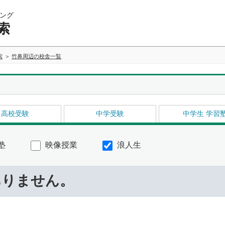
ング
索
索
竹鼻周辺の校舎一覧
高校受験
中学受験
中学生 学習
塾
映像授業
浪人生
ありません。