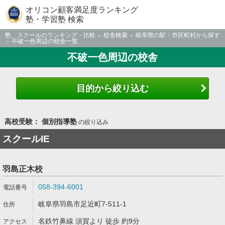
オリコン顧客満足度ランキング
塾・学習塾 検索
塾、スクールのランキング・比較
校舎検索
岐阜県の駅・市区町村から探す
不破一色周辺の校舎一覧
不破一色周辺の校舎
目的から絞り込む
高校受験： 個別指導塾
の絞り込み
スクールIE
羽島正木校
058-394-6001
岐阜県羽島市足近町7-511-1
名鉄竹鼻線 須賀より 徒歩 約9分