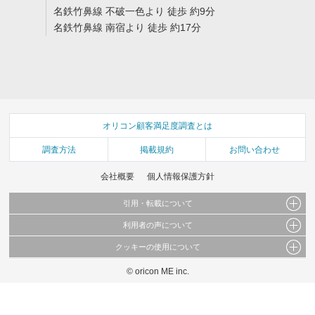
名鉄竹鼻線 不破一色より 徒歩 約9分
名鉄竹鼻線 南宿より 徒歩 約17分
オリコン顧客満足度調査とは
調査方法
掲載規約
お問い合わせ
会社概要
個人情報保護方針
引用・転載について
利用者の声について
当サイトで公開されている情報（文字、写真、イラスト、画像データ等）及びこれらの配
置・編集および構造などについての著作権は株式会社oricon MEに帰属しております。
クッキーの使用について
当サイトに掲載している内容はすべてサービスの利用者が提出された見解・感想です。
これらの情報を権利者の許可なく無断転載・複製などの二次利用を行うことは固く禁じて
弊社が内容について正確性を含め一切保証するものではありません。
おります。
© oricon ME inc.
このサイトでは Cookie を使用して、ユーザーに合わせたコンテンツや広告の表示、ソー
弊社の見解・ 意見ではないことをご理解いただいた上でご覧ください。
シャル メディア機能の提供、広告の表示回数やクリック数の測定を行っています。
また、ユーザーによるサイトの利用状況についても情報を収集し、ソーシャル メディア
や広告配信、データ解析の各パートナーに提供しています。