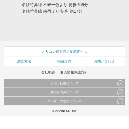
名鉄竹鼻線 不破一色より 徒歩 約9分
名鉄竹鼻線 南宿より 徒歩 約17分
オリコン顧客満足度調査とは
調査方法
掲載規約
お問い合わせ
会社概要
個人情報保護方針
引用・転載について
利用者の声について
当サイトで公開されている情報（文字、写真、イラスト、画像データ等）及びこれらの配
置・編集および構造などについての著作権は株式会社oricon MEに帰属しております。
クッキーの使用について
当サイトに掲載している内容はすべてサービスの利用者が提出された見解・感想です。
これらの情報を権利者の許可なく無断転載・複製などの二次利用を行うことは固く禁じて
弊社が内容について正確性を含め一切保証するものではありません。
おります。
© oricon ME inc.
このサイトでは Cookie を使用して、ユーザーに合わせたコンテンツや広告の表示、ソー
弊社の見解・ 意見ではないことをご理解いただいた上でご覧ください。
シャル メディア機能の提供、広告の表示回数やクリック数の測定を行っています。
また、ユーザーによるサイトの利用状況についても情報を収集し、ソーシャル メディア
や広告配信、データ解析の各パートナーに提供しています。