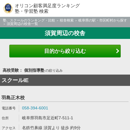
オリコン顧客満足度ランキング
塾・学習塾 検索
塾、スクールのランキング・比較
校舎検索
岐阜県の駅・市区町村から探す
須賀周辺の校舎一覧
須賀周辺の校舎
目的から絞り込む
高校受験： 個別指導塾
の絞り込み
スクールIE
羽島正木校
058-394-6001
岐阜県羽島市足近町7-511-1
名鉄竹鼻線 須賀より 徒歩 約9分