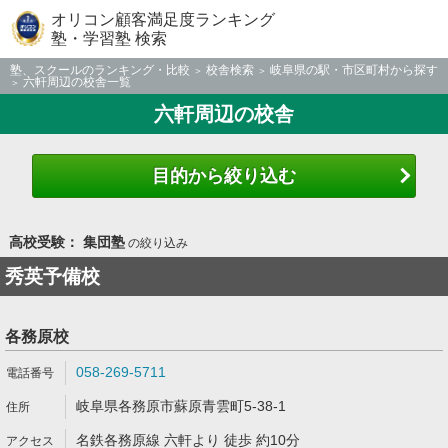
オリコン顧客満足度ランキング
塾・学習塾 検索
塾、スクールのランキング・比較
校舎検索
岐阜県の駅・市区町村から探す
六軒周辺の校舎一覧
六軒周辺の校舎
目的から絞り込む
高校受験： 集団塾
の絞り込み
秀英予備校
各務原校
058-269-5711
岐阜県各務原市蘇原青雲町5-38-1
名鉄各務原線 六軒より 徒歩 約10分