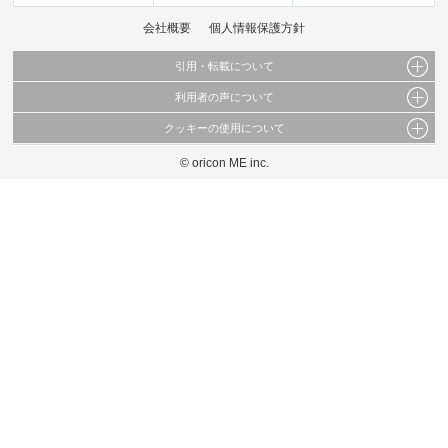
会社概要
個人情報保護方針
引用・転載について
利用者の声について
当サイトで公開されている情報（文字、写真、イラスト、画像データ等）及びこれらの配
置・編集および構造などについての著作権は株式会社oricon MEに帰属しております。
クッキーの使用について
当サイトに掲載している内容はすべてサービスの利用者が提出された見解・感想です。
これらの情報を権利者の許可なく無断転載・複製などの二次利用を行うことは固く禁じて
弊社が内容について正確性を含め一切保証するものではありません。
おります。
© oricon ME inc.
このサイトでは Cookie を使用して、ユーザーに合わせたコンテンツや広告の表示、ソー
弊社の見解・ 意見ではないことをご理解いただいた上でご覧ください。
シャル メディア機能の提供、広告の表示回数やクリック数の測定を行っています。
また、ユーザーによるサイトの利用状況についても情報を収集し、ソーシャル メディア
や広告配信、データ解析の各パートナーに提供しています。
各パートナーは、この情報とユーザーが各パートナーに提供した他の情報や、ユーザーが
各パートナーのサービスを使用したときに収集した他の情報を組み合わせて使用すること
があります。