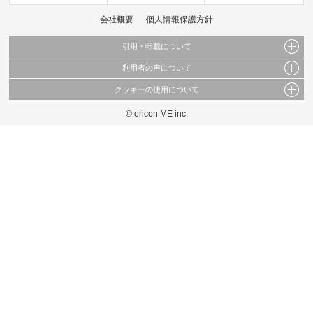
会社概要
個人情報保護方針
引用・転載について
利用者の声について
当サイトで公開されている情報（文字、写真、イラスト、画像データ等）及びこれらの配
置・編集および構造などについての著作権は株式会社oricon MEに帰属しております。
クッキーの使用について
当サイトに掲載している内容はすべてサービスの利用者が提出された見解・感想です。
これらの情報を権利者の許可なく無断転載・複製などの二次利用を行うことは固く禁じて
弊社が内容について正確性を含め一切保証するものではありません。
おります。
© oricon ME inc.
このサイトでは Cookie を使用して、ユーザーに合わせたコンテンツや広告の表示、ソー
弊社の見解・ 意見ではないことをご理解いただいた上でご覧ください。
シャル メディア機能の提供、広告の表示回数やクリック数の測定を行っています。
また、ユーザーによるサイトの利用状況についても情報を収集し、ソーシャル メディア
や広告配信、データ解析の各パートナーに提供しています。
各パートナーは、この情報とユーザーが各パートナーに提供した他の情報や、ユーザーが
各パートナーのサービスを使用したときに収集した他の情報を組み合わせて使用すること
があります。