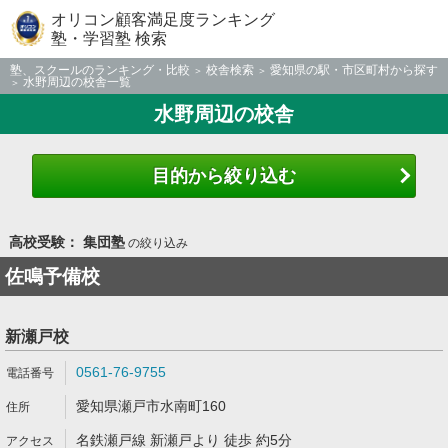
オリコン顧客満足度ランキング
塾・学習塾 検索
塾、スクールのランキング・比較
校舎検索
愛知県の駅・市区町村から探す
水野周辺の校舎一覧
水野周辺の校舎
目的から絞り込む
高校受験： 集団塾
の絞り込み
佐鳴予備校
新瀬戸校
0561-76-9755
愛知県瀬戸市水南町160
名鉄瀬戸線 新瀬戸より 徒歩 約5分