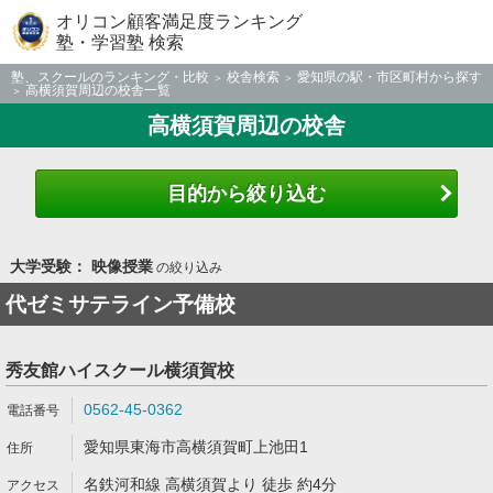
オリコン顧客満足度ランキング
塾・学習塾 検索
塾、スクールのランキング・比較
校舎検索
愛知県の駅・市区町村から探す
高横須賀周辺の校舎一覧
高横須賀周辺の校舎
目的から絞り込む
大学受験： 映像授業
の絞り込み
代ゼミサテライン予備校
秀友館ハイスクール横須賀校
0562-45-0362
愛知県東海市高横須賀町上池田1
名鉄河和線 高横須賀より 徒歩 約4分