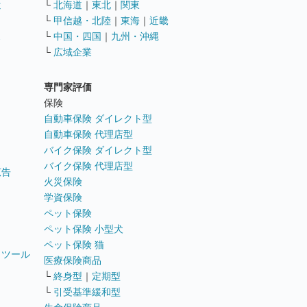
遣
└
北海道
｜
東北
｜
関東
└
甲信越・北陸
｜
東海
｜
近畿
ス
└
中国・四国
｜
九州・沖縄
└
広域企業
専門家評価
ト
保険
自動車保険 ダイレクト型
自動車保険 代理店型
バイク保険 ダイレクト型
バイク保険 代理店型
広告
火災保険
学資保険
ペット保険
ペット保険 小型犬
ペット保険 猫
トツール
医療保険商品
└
終身型
｜
定期型
└
引受基準緩和型