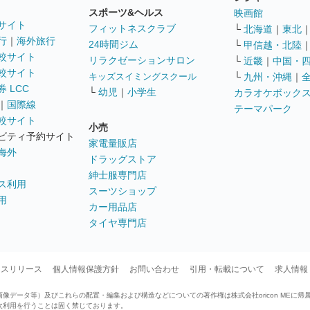
スポーツ&ヘルス
映画館
サイト
フィットネスクラブ
└
北海道
｜
東北
行
｜
海外旅行
24時間ジム
└
甲信越・北陸
較サイト
リラクゼーションサロン
└
近畿
｜
中国・
較サイト
キッズスイミングスクール
└
九州・沖縄
｜
 LCC
└
幼児
｜
小学生
カラオケボック
｜
国際線
テーマパーク
較サイト
小売
ビティ予約サイト
家電量販店
海外
ドラッグストア
紳士服専門店
ス利用
スーツショップ
用
カー用品店
タイヤ専門店
ースリリース
個人情報保護方針
お問い合わせ
引用・転載について
求人情報
データ等）及びこれらの配置・編集および構造などについての著作権は株式会社oricon MEに帰
次利用を行うことは固く禁じております。