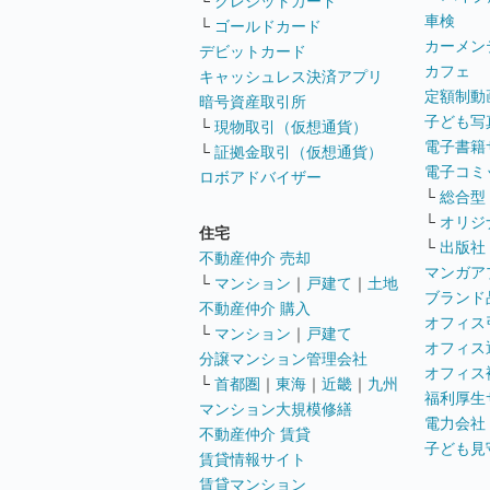
└
クレジットカード
車検
└
ゴールドカード
カーメン
デビットカード
カフェ
キャッシュレス決済アプリ
定額制動
暗号資産取引所
子ども写
└
現物取引（仮想通貨）
電子書籍
└
証拠金取引（仮想通貨）
電子コミ
ロボアドバイザー
└
総合型
└
オリジ
住宅
└
出版社
不動産仲介 売却
マンガア
└
マンション
｜
戸建て
｜
土地
ブランド
不動産仲介 購入
オフィス
└
マンション
｜
戸建て
オフィス
分譲マンション管理会社
オフィス
└
首都圏
｜
東海
｜
近畿
｜
九州
福利厚生
マンション大規模修繕
電力会社
不動産仲介 賃貸
子ども見
賃貸情報サイト
賃貸マンション