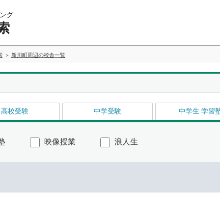
ング
索
索
新川町周辺の校舎一覧
高校受験
中学受験
中学生 学習
塾
映像授業
浪人生