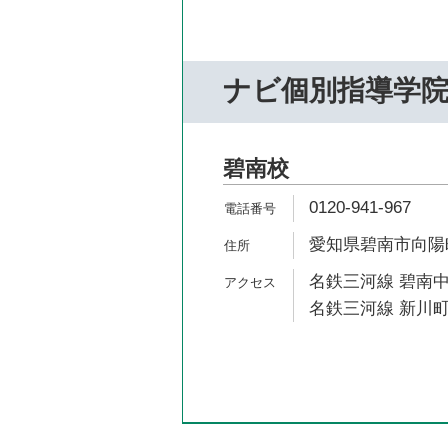
ナビ個別指導学
碧南校
0120-941-967
愛知県碧南市向陽町4
名鉄三河線 碧南中
名鉄三河線 新川町