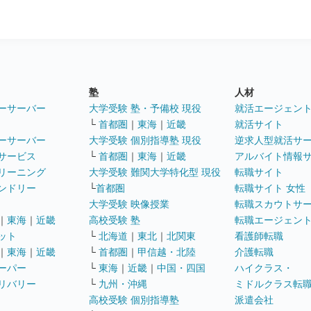
塾
人材
ーサーバー
大学受験 塾・予備校 現役
就活エージェン
└
首都圏
｜
東海
｜
近畿
就活サイト
ーサーバー
大学受験 個別指導塾 現役
逆求人型就活サ
サービス
└
首都圏
｜
東海
｜
近畿
アルバイト情報
リーニング
大学受験 難関大学特化型 現役
転職サイト
ンドリー
└
首都圏
転職サイト 女性
大学受験 映像授業
転職スカウトサ
｜
東海
｜
近畿
高校受験 塾
転職エージェン
ット
└
北海道
｜
東北
｜
北関東
看護師転職
｜
東海
｜
近畿
└
首都圏
｜
甲信越・北陸
介護転職
ーパー
└
東海
｜
近畿
｜
中国・四国
ハイクラス・
リバリー
└
九州・沖縄
ミドルクラス転
高校受験 個別指導塾
派遣会社