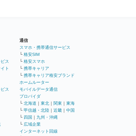
通信
ト
スマホ・携帯通信サービス
└
格安SIM
ービス
└
格安スマホ
サイト
└
携帯キャリア
└
携帯キャリア格安ブランド
ホームルーター
ービス
モバイルデータ通信
ト
プロバイダ
└
北海道
｜
東北
｜
関東
｜
東海
└
甲信越・北陸
｜
近畿
｜
中国
└
四国
｜
九州・沖縄
職
└
広域企業
インターネット回線