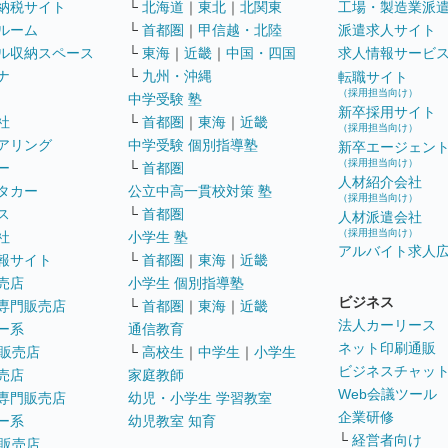
納税サイト
└
北海道
｜
東北
｜
北関東
工場・製造業派
ルーム
└
首都圏
｜
甲信越・北陸
派遣求人サイト
ル収納スペース
└
東海
｜
近畿
｜
中国・四国
求人情報サービ
ナ
└
九州・沖縄
転職サイト
（採用担当向け）
中学受験 塾
新卒採用サイト
社
└
首都圏
｜
東海
｜
近畿
（採用担当向け）
アリング
中学受験 個別指導塾
新卒エージェン
（採用担当向け）
ー
└
首都圏
人材紹介会社
タカー
公立中高一貫校対策 塾
（採用担当向け）
ス
└
首都圏
人材派遣会社
（採用担当向け）
社
小学生 塾
アルバイト求人
報サイト
└
首都圏
｜
東海
｜
近畿
売店
小学生 個別指導塾
ビジネス
専門販売店
└
首都圏
｜
東海
｜
近畿
法人カーリース
ー系
通信教育
ネット印刷通販
販売店
└
高校生
｜
中学生
｜
小学生
ビジネスチャッ
売店
家庭教師
Web会議ツール
専門販売店
幼児・小学生 学習教室
企業研修
ー系
幼児教室 知育
└
経営者向け
販売店