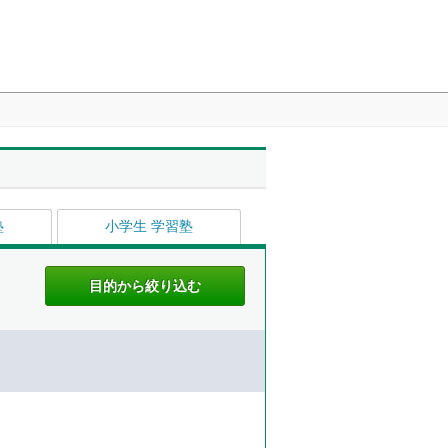
塾
小学生 学習塾