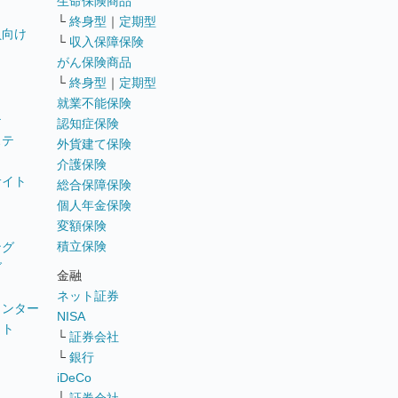
生命保険商品
└
終身型
｜
定期型
員向け
└
収入保障保険
がん保険商品
└
終身型
｜
定期型
就業不能保険
テ
認知症保険
ステ
外貨建て保険
介護保険
サイト
総合保障保険
個人年金保険
変額保険
積立保険
ング
グ
金融
ネット証券
ウンター
NISA
イト
└
証券会社
リ
└
銀行
iDeCo