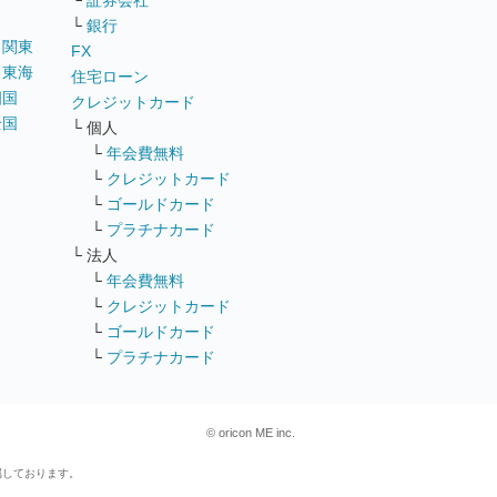
└
証券会社
└
銀行
｜
関東
FX
｜
東海
住宅ローン
四国
クレジットカード
全国
└ 個人
ス
└
年会費無料
└
クレジットカード
└
ゴールドカード
└
プラチナカード
└ 法人
└
年会費無料
└
クレジットカード
└
ゴールドカード
└
プラチナカード
© oricon ME inc.
属しております。