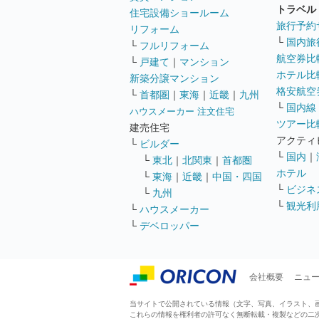
トラベル
住宅設備ショールーム
旅行予約
リフォーム
└
国内旅
└
フルリフォーム
航空券比
└
戸建て
｜
マンション
ホテル比
新築分譲マンション
格安航空券
└
首都圏
｜
東海
｜
近畿
｜
九州
└
国内線
ハウスメーカー 注文住宅
ツアー比
建売住宅
アクティ
└
ビルダー
└
国内
｜
└
東北
｜
北関東
｜
首都圏
ホテル
└
東海
｜
近畿
｜
中国・四国
└
ビジネ
└
九州
└
観光利
└
ハウスメーカー
└
デベロッパー
会社概要
ニュ
当サイトで公開されている情報（文字、写真、イラスト、画像
これらの情報を権利者の許可なく無断転載・複製などの二