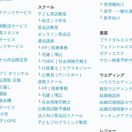
└
管理職向け
スクール
└
若手・一般社
テナンスサービス
子ども英語教室
└
新卒向け
└
幼児
｜
小学生
画配信サービス
英会話教室
真スタジオ
美容
オンライン英会話
サービス
ブライダルエス
通信講座
ックサービス
フェイシャルエ
└
FP
｜
医療事務
ボディエステ
└
宅建
｜
簿記
ナル作品限定型
サロン検索予約
└
TOEIC
｜
社会保険労務士
└
行政書士
｜
ケアマネジャー
プリ オリジナル
└
公務員
｜
ITパスポート
ウエディング
品買取 店舗
資格スクール
ハウスウエディ
引越し
└
FP
｜
医療事務
格安ウエディン
通販
└
宅建
｜
簿記
結婚相談所
複合機
└
社会保険労務士
結婚式場相談カ
サービス
公務員試験予備校
結婚式場情報サ
 小売
法人向け英会話スクール
マッチングアプ
守りGPS
子どもプログラミング教室
レジャー