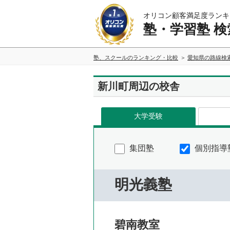
オリコン顧客満足度ランキ
塾・学習塾 検
塾、スクールのランキング・比較
愛知県の路線検
新川町周辺の校舎
大学受験
集団塾
個別指導
明光義塾
碧南教室