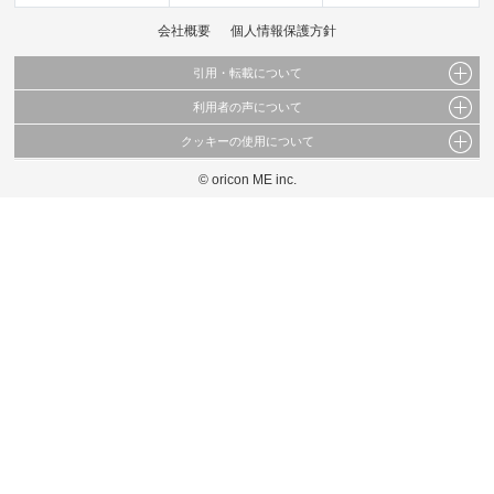
会社概要
個人情報保護方針
引用・転載について
利用者の声について
当サイトで公開されている情報（文字、写真、イラスト、画像データ等）及びこれらの配
置・編集および構造などについての著作権は株式会社oricon MEに帰属しております。
クッキーの使用について
当サイトに掲載している内容はすべてサービスの利用者が提出された見解・感想です。
これらの情報を権利者の許可なく無断転載・複製などの二次利用を行うことは固く禁じて
弊社が内容について正確性を含め一切保証するものではありません。
おります。
© oricon ME inc.
このサイトでは Cookie を使用して、ユーザーに合わせたコンテンツや広告の表示、ソー
弊社の見解・ 意見ではないことをご理解いただいた上でご覧ください。
シャル メディア機能の提供、広告の表示回数やクリック数の測定を行っています。
また、ユーザーによるサイトの利用状況についても情報を収集し、ソーシャル メディア
や広告配信、データ解析の各パートナーに提供しています。
各パートナーは、この情報とユーザーが各パートナーに提供した他の情報や、ユーザーが
各パートナーのサービスを使用したときに収集した他の情報を組み合わせて使用すること
があります。