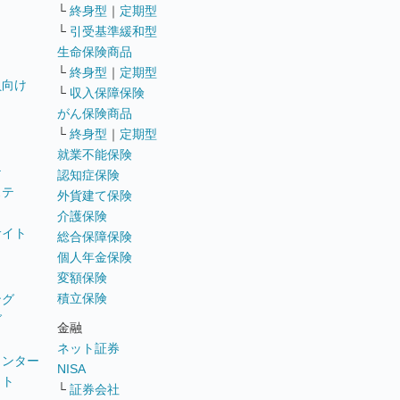
└
終身型
｜
定期型
└
引受基準緩和型
生命保険商品
└
終身型
｜
定期型
員向け
└
収入保障保険
がん保険商品
└
終身型
｜
定期型
就業不能保険
テ
認知症保険
ステ
外貨建て保険
介護保険
サイト
総合保障保険
個人年金保険
変額保険
積立保険
ング
グ
金融
ネット証券
ウンター
NISA
イト
└
証券会社