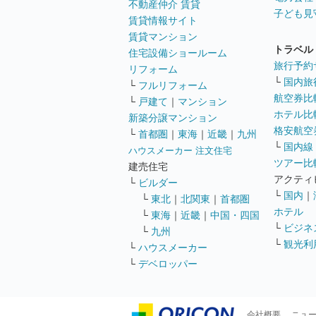
不動産仲介 賃貸
子ども見
賃貸情報サイト
賃貸マンション
トラベル
住宅設備ショールーム
旅行予約
リフォーム
└
国内旅
└
フルリフォーム
航空券比
└
戸建て
｜
マンション
ホテル比
新築分譲マンション
格安航空券
└
首都圏
｜
東海
｜
近畿
｜
九州
└
国内線
ハウスメーカー 注文住宅
ツアー比
建売住宅
アクティ
└
ビルダー
└
国内
｜
└
東北
｜
北関東
｜
首都圏
ホテル
└
東海
｜
近畿
｜
中国・四国
└
ビジネ
└
九州
└
観光利
└
ハウスメーカー
└
デベロッパー
会社概要
ニュ