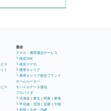
通信
ト
スマホ・携帯通信サービス
└
格安SIM
ービス
└
格安スマホ
サイト
└
携帯キャリア
└
携帯キャリア格安ブランド
ホームルーター
ービス
モバイルデータ通信
ト
プロバイダ
└
北海道
｜
東北
｜
関東
｜
東海
└
甲信越・北陸
｜
近畿
｜
中国
└
四国
｜
九州・沖縄