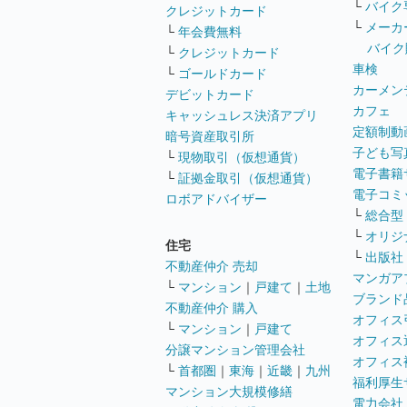
└
バイク
クレジットカード
└
メーカ
└
年会費無料
バイク
└
クレジットカード
車検
└
ゴールドカード
カーメン
デビットカード
カフェ
キャッシュレス決済アプリ
定額制動
暗号資産取引所
子ども写
└
現物取引（仮想通貨）
電子書籍
└
証拠金取引（仮想通貨）
電子コミ
ロボアドバイザー
└
総合型
└
オリジ
住宅
└
出版社
不動産仲介 売却
マンガア
└
マンション
｜
戸建て
｜
土地
ブランド
不動産仲介 購入
オフィス
└
マンション
｜
戸建て
オフィス
分譲マンション管理会社
オフィス
└
首都圏
｜
東海
｜
近畿
｜
九州
福利厚生
マンション大規模修繕
電力会社