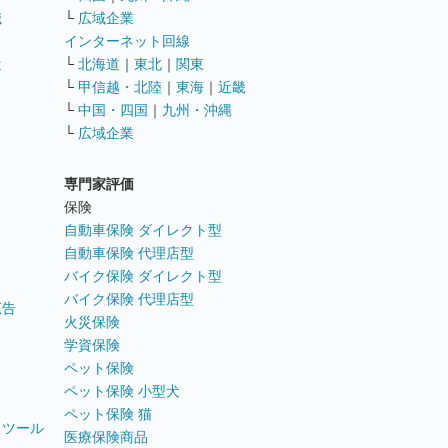
職
└
広域企業
インターネット回線
遣
└
北海道
｜
東北
｜
関東
└
甲信越・北陸
｜
東海
｜
近畿
ス
└
中国・四国
｜
九州・沖縄
└
広域企業
専門家評価
ト
保険
自動車保険 ダイレクト型
自動車保険 代理店型
バイク保険 ダイレクト型
バイク保険 代理店型
広告
火災保険
学資保険
ペット保険
ペット保険 小型犬
ペット保険 猫
トツール
医療保険商品