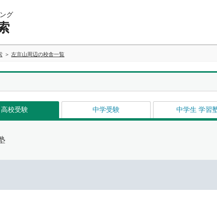
ング
索
索
左京山周辺の校舎一覧
高校受験
中学受験
中学生 学習
塾