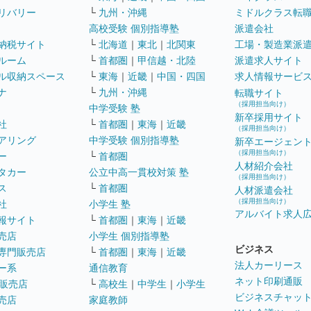
リバリー
└
九州・沖縄
ミドルクラス転
高校受験 個別指導塾
派遣会社
納税サイト
└
北海道
｜
東北
｜
北関東
工場・製造業派
ルーム
└
首都圏
｜
甲信越・北陸
派遣求人サイト
ル収納スペース
└
東海
｜
近畿
｜
中国・四国
求人情報サービ
ナ
└
九州・沖縄
転職サイト
（採用担当向け）
中学受験 塾
新卒採用サイト
社
└
首都圏
｜
東海
｜
近畿
（採用担当向け）
アリング
中学受験 個別指導塾
新卒エージェン
（採用担当向け）
ー
└
首都圏
人材紹介会社
タカー
公立中高一貫校対策 塾
（採用担当向け）
ス
└
首都圏
人材派遣会社
（採用担当向け）
社
小学生 塾
アルバイト求人
報サイト
└
首都圏
｜
東海
｜
近畿
売店
小学生 個別指導塾
ビジネス
専門販売店
└
首都圏
｜
東海
｜
近畿
法人カーリース
ー系
通信教育
ネット印刷通販
販売店
└
高校生
｜
中学生
｜
小学生
ビジネスチャッ
売店
家庭教師