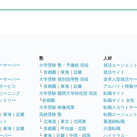
塾
人材
ーサーバー
大学受験 塾・予備校 現役
就活エージェン
└
首都圏
｜
東海
｜
近畿
就活サイト
ーサーバー
大学受験 個別指導塾 現役
逆求人型就活サ
サービス
└
首都圏
｜
東海
｜
近畿
アルバイト情報
リーニング
大学受験 難関大学特化型 現役
転職サイト
ンドリー
└
首都圏
転職サイト 女性
大学受験 映像授業
転職スカウトサ
｜
東海
｜
近畿
高校受験 塾
転職エージェン
ット
└
北海道
｜
東北
｜
北関東
看護師転職
｜
東海
｜
近畿
└
首都圏
｜
甲信越・北陸
介護転職
ーパー
└
東海
｜
近畿
｜
中国・四国
ハイクラス・