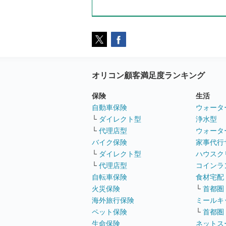
オリコン顧客満足度ランキング
保険
生活
自動車保険
ウォータ
└
ダイレクト型
浄水型
└
代理店型
ウォータ
バイク保険
家事代行
└
ダイレクト型
ハウスク
└
代理店型
コインラ
自転車保険
食材宅配
火災保険
└
首都圏
海外旅行保険
ミールキ
ペット保険
└
首都圏
生命保険
ネットス