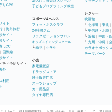
法人向け英会話スクール
マッチングアプ
守りGPS
子どもプログラミング教室
レジャー
スポーツ&ヘルス
映画館
サイト
フィットネスクラブ
└
北海道
｜
東北
行
｜
海外旅行
24時間ジム
└
甲信越・北陸
較サイト
リラクゼーションサロン
└
近畿
｜
中国・
較サイト
キッズスイミングスクール
└
九州・沖縄
｜
 LCC
└
幼児
｜
小学生
カラオケボック
｜
国際線
テーマパーク
較サイト
小売
ビティ予約サイト
家電量販店
海外
ドラッグストア
紳士服専門店
ス利用
スーツショップ
用
カー用品店
タイヤ専門店
ースリリース
個人情報保護方針
お問い合わせ
引用・転載について
求人情報