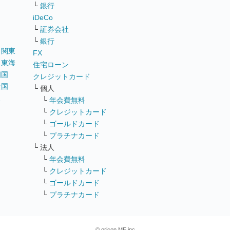
リ
└
銀行
iDeCo
└
証券会社
└
銀行
｜
関東
FX
｜
東海
住宅ローン
四国
クレジットカード
全国
└ 個人
ス
└
年会費無料
└
クレジットカード
└
ゴールドカード
└
プラチナカード
└ 法人
└
年会費無料
└
クレジットカード
└
ゴールドカード
└
プラチナカード
© oricon ME inc.