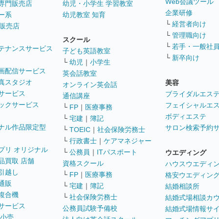
Web会議ツール
専門販売店
幼児・小学生 学習教室
企業研修
ー系
幼児教室 知育
└
経営者向け
販売店
└
管理職向け
スクール
└
若手・一般社
テナンスサービス
子ども英語教室
└
新卒向け
└
幼児
｜
小学生
画配信サービス
英会話教室
真スタジオ
美容
オンライン英会話
サービス
ブライダルエス
通信講座
ックサービス
フェイシャルエ
└
FP
｜
医療事務
ボディエステ
└
宅建
｜
簿記
ナル作品限定型
サロン検索予約
└
TOEIC
｜
社会保険労務士
└
行政書士
｜
ケアマネジャー
プリ オリジナル
└
公務員
｜
ITパスポート
ウエディング
品買取 店舗
資格スクール
ハウスウエディ
引越し
└
FP
｜
医療事務
格安ウエディン
通販
└
宅建
｜
簿記
結婚相談所
複合機
└
社会保険労務士
結婚式場相談カ
サービス
公務員試験予備校
結婚式場情報サ
 小売