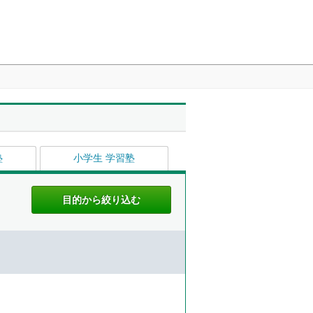
塾
小学生 学習塾