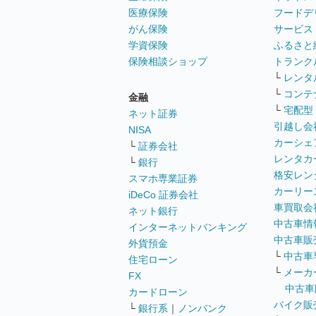
医療保険
フードデ
がん保険
サービス
学資保険
ふるさと
保険相談ショップ
トランク
└
レンタ
└
コンテ
金融
└
宅配型
ネット証券
引越し会
NISA
カーシェ
└
証券会社
レンタカ
└
銀行
格安レン
スマホ専業証券
カーリー
iDeCo 証券会社
車買取会
ネット銀行
中古車情
インターネットバンキング
中古車販
外貨預金
└
中古車
住宅ローン
└
メーカ
FX
中古車
カードローン
バイク販
└
銀行系
｜
ノンバンク