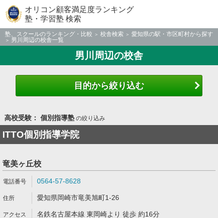
オリコン顧客満足度ランキング
塾・学習塾 検索
塾、スクールのランキング・比較
校舎検索
愛知県の駅・市区町村から探す
男川周辺の校舎一覧
男川周辺の校舎
目的から絞り込む
高校受験： 個別指導塾
の絞り込み
ITTO個別指導学院
竜美ヶ丘校
0564-57-8628
愛知県岡崎市竜美旭町1-26
名鉄名古屋本線 東岡崎より 徒歩 約16分