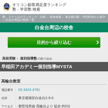
オリコン顧客満足度ランキング
塾・学習塾 検索
塾、スクールのランキング・比較
校舎検索
東京都の駅・市区町村から探す
白金台周辺の校舎一覧
白金台周辺の校舎
目的から絞り込む
高校受験： 個別指導塾
の絞り込み
早稲田アカデミー個別指導MYSTA
高輪台教室
03-3443-4781
東京都港区白金台2-9-6
都営浅草線 高輪台より 徒歩 約5分