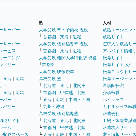
塾
人材
ーサーバー
大学受験 塾・予備校 現役
就活エージェン
└
首都圏
｜
東海
｜
近畿
就活サイト
ーサーバー
大学受験 個別指導塾 現役
逆求人型就活サ
サービス
└
首都圏
｜
東海
｜
近畿
アルバイト情報
リーニング
大学受験 難関大学特化型 現役
転職サイト
ンドリー
└
首都圏
転職サイト 女性
大学受験 映像授業
転職スカウトサ
｜
東海
｜
近畿
高校受験 塾
転職エージェン
ット
└
北海道
｜
東北
｜
北関東
看護師転職
｜
東海
｜
近畿
└
首都圏
｜
甲信越・北陸
介護転職
ーパー
└
東海
｜
近畿
｜
中国・四国
ハイクラス・
リバリー
└
九州・沖縄
ミドルクラス転
高校受験 個別指導塾
派遣会社
納税サイト
└
北海道
｜
東北
｜
北関東
工場・製造業派
ルーム
└
首都圏
｜
甲信越・北陸
派遣求人サイト
ル収納スペース
└
東海
｜
近畿
｜
中国・四国
求人情報サービ