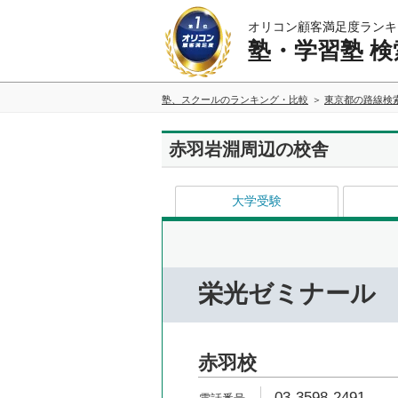
オリコン顧客満足度ランキ
塾・学習塾 検
塾、スクールのランキング・比較
東京都の路線検
赤羽岩淵周辺の校舎
大学受験
栄光ゼミナール
赤羽校
03-3598-2491