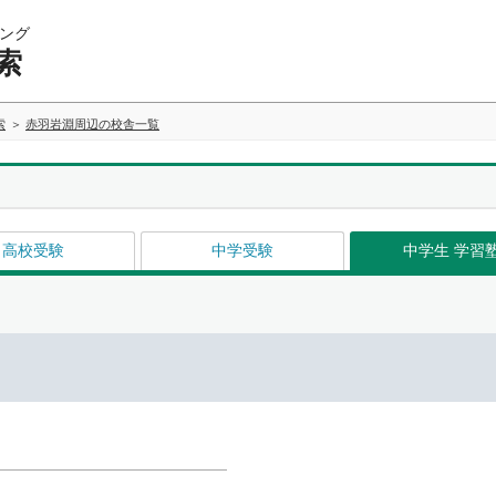
ング
索
索
赤羽岩淵周辺の校舎一覧
高校受験
中学受験
中学生 学習