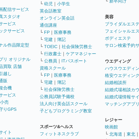
└
新卒向け
└
幼児
｜
小学生
画配信サービス
英会話教室
真スタジオ
美容
オンライン英会話
サービス
ブライダルエス
通信講座
ックサービス
フェイシャルエ
└
FP
｜
医療事務
ボディエステ
└
宅建
｜
簿記
ナル作品限定型
サロン検索予約
└
TOEIC
｜
社会保険労務士
└
行政書士
｜
ケアマネジャー
プリ オリジナル
└
公務員
｜
ITパスポート
ウエディング
品買取 店舗
資格スクール
ハウスウエディ
引越し
└
FP
｜
医療事務
格安ウエディン
通販
└
宅建
｜
簿記
結婚相談所
複合機
└
社会保険労務士
結婚式場相談カ
サービス
公務員試験予備校
結婚式場情報サ
 小売
法人向け英会話スクール
マッチングアプ
守りGPS
子どもプログラミング教室
レジャー
スポーツ&ヘルス
映画館
サイト
フィットネスクラブ
└
北海道
｜
東北