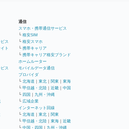
通信
ト
スマホ・携帯通信サービス
└
格安SIM
ービス
└
格安スマホ
サイト
└
携帯キャリア
└
携帯キャリア格安ブランド
ホームルーター
ービス
モバイルデータ通信
ト
プロバイダ
└
北海道
｜
東北
｜
関東
｜
東海
└
甲信越・北陸
｜
近畿
｜
中国
└
四国
｜
九州・沖縄
職
└
広域企業
インターネット回線
遣
└
北海道
｜
東北
｜
関東
└
甲信越・北陸
｜
東海
｜
近畿
ス
└
中国・四国
｜
九州・沖縄