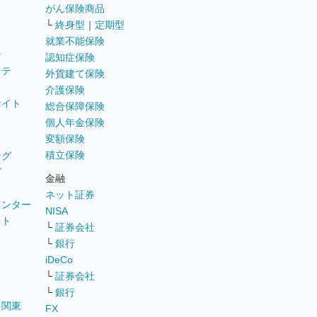
がん保険商品
└
終身型
｜
定期型
就業不能保険
テ
認知症保険
ステ
外貨建て保険
介護保険
サイト
総合保障保険
個人年金保険
変額保険
積立保険
ング
グ
金融
ネット証券
ウンター
NISA
イト
└
証券会社
リ
└
銀行
iDeCo
└
証券会社
└
銀行
｜
関東
FX