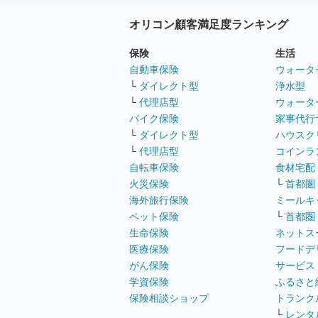
オリコン顧客満足度ランキング
保険
生活
自動車保険
ウォータ
└
ダイレクト型
浄水型
└
代理店型
ウォータ
バイク保険
家事代行
└
ダイレクト型
ハウスク
└
代理店型
コインラ
自転車保険
食材宅配
火災保険
└
首都圏
海外旅行保険
ミールキ
ペット保険
└
首都圏
生命保険
ネットス
医療保険
フードデ
がん保険
サービス
学資保険
ふるさと
保険相談ショップ
トランク
└
レンタ