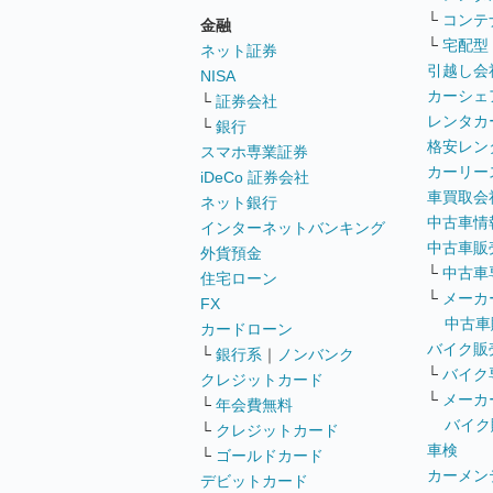
└
コンテ
金融
└
宅配型
ネット証券
引越し会
NISA
カーシェ
└
証券会社
レンタカ
└
銀行
格安レン
スマホ専業証券
カーリー
iDeCo 証券会社
車買取会
ネット銀行
中古車情
インターネットバンキング
中古車販
外貨預金
└
中古車
住宅ローン
└
メーカ
FX
中古車
カードローン
バイク販
└
銀行系
｜
ノンバンク
└
バイク
クレジットカード
└
メーカ
└
年会費無料
バイク
└
クレジットカード
車検
└
ゴールドカード
カーメン
デビットカード