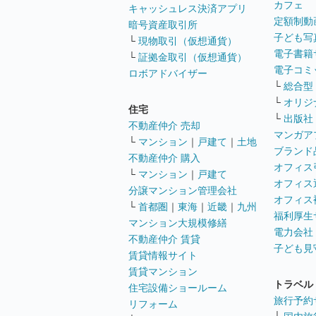
カフェ
キャッシュレス決済アプリ
定額制動
暗号資産取引所
子ども写
└
現物取引（仮想通貨）
電子書籍
└
証拠金取引（仮想通貨）
電子コミ
ロボアドバイザー
└
総合型
└
オリジ
住宅
└
出版社
不動産仲介 売却
マンガア
└
マンション
｜
戸建て
｜
土地
ブランド
不動産仲介 購入
オフィス
└
マンション
｜
戸建て
オフィス
分譲マンション管理会社
オフィス
└
首都圏
｜
東海
｜
近畿
｜
九州
福利厚生
マンション大規模修繕
電力会社
不動産仲介 賃貸
子ども見
賃貸情報サイト
賃貸マンション
トラベル
住宅設備ショールーム
旅行予約
リフォーム