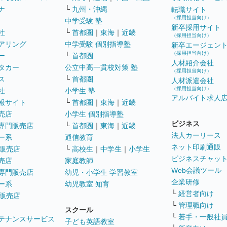
ナ
└
九州・沖縄
転職サイト
（採用担当向け）
中学受験 塾
新卒採用サイト
社
└
首都圏
｜
東海
｜
近畿
（採用担当向け）
アリング
中学受験 個別指導塾
新卒エージェン
（採用担当向け）
ー
└
首都圏
人材紹介会社
タカー
公立中高一貫校対策 塾
（採用担当向け）
ス
└
首都圏
人材派遣会社
（採用担当向け）
社
小学生 塾
アルバイト求人
報サイト
└
首都圏
｜
東海
｜
近畿
売店
小学生 個別指導塾
ビジネス
専門販売店
└
首都圏
｜
東海
｜
近畿
法人カーリース
ー系
通信教育
ネット印刷通販
販売店
└
高校生
｜
中学生
｜
小学生
ビジネスチャッ
売店
家庭教師
Web会議ツール
専門販売店
幼児・小学生 学習教室
企業研修
ー系
幼児教室 知育
└
経営者向け
販売店
└
管理職向け
スクール
└
若手・一般社
テナンスサービス
子ども英語教室