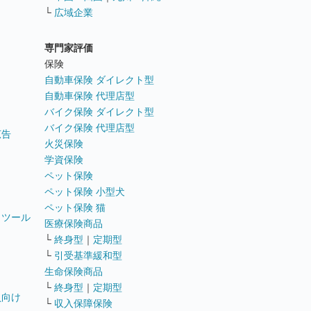
└
広域企業
専門家評価
ト
保険
自動車保険 ダイレクト型
自動車保険 代理店型
バイク保険 ダイレクト型
バイク保険 代理店型
広告
火災保険
学資保険
ペット保険
ペット保険 小型犬
ペット保険 猫
トツール
医療保険商品
└
終身型
｜
定期型
└
引受基準緩和型
生命保険商品
└
終身型
｜
定期型
員向け
└
収入保障保険