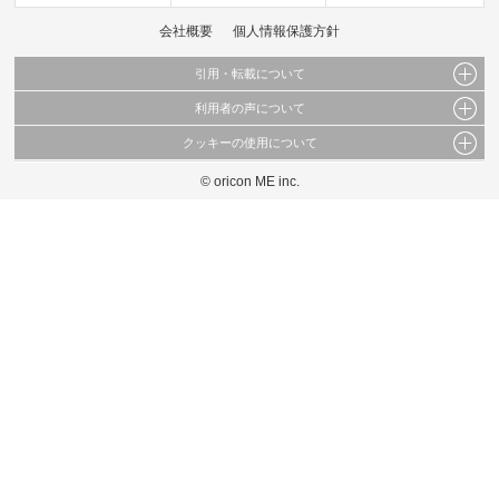
会社概要
個人情報保護方針
引用・転載について
利用者の声について
当サイトで公開されている情報（文字、写真、イラスト、画像データ等）及びこれらの配
置・編集および構造などについての著作権は株式会社oricon MEに帰属しております。
クッキーの使用について
当サイトに掲載している内容はすべてサービスの利用者が提出された見解・感想です。
これらの情報を権利者の許可なく無断転載・複製などの二次利用を行うことは固く禁じて
弊社が内容について正確性を含め一切保証するものではありません。
おります。
© oricon ME inc.
このサイトでは Cookie を使用して、ユーザーに合わせたコンテンツや広告の表示、ソー
弊社の見解・ 意見ではないことをご理解いただいた上でご覧ください。
シャル メディア機能の提供、広告の表示回数やクリック数の測定を行っています。
また、ユーザーによるサイトの利用状況についても情報を収集し、ソーシャル メディア
や広告配信、データ解析の各パートナーに提供しています。
各パートナーは、この情報とユーザーが各パートナーに提供した他の情報や、ユーザーが
各パートナーのサービスを使用したときに収集した他の情報を組み合わせて使用すること
があります。