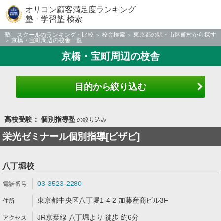
オリコン顧客満足度ランキング
塾・学習塾 検索
塾、スクールのランキング・比較
校舎検索
東京都の駅・市区町村から探す
京橋・宝町周辺の校舎一覧
京橋・宝町周辺の校舎
目的から絞り込む
高校受験： 個別指導塾
の絞り込み
栄光ゼミナール個別指導[ビザビ]
八丁堀校
03-3523-2280
東京都中央区八丁堀1-4-2 加藤産商ビル3F
JR京葉線 八丁堀より 徒歩 約6分