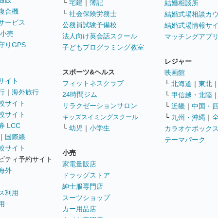
通販
└
宅建
｜
簿記
結婚相談所
複合機
└
社会保険労務士
結婚式場相談カ
サービス
公務員試験予備校
結婚式場情報サ
 小売
法人向け英会話スクール
マッチングアプ
守りGPS
子どもプログラミング教室
レジャー
スポーツ&ヘルス
映画館
サイト
フィットネスクラブ
└
北海道
｜
東北
行
｜
海外旅行
24時間ジム
└
甲信越・北陸
較サイト
リラクゼーションサロン
└
近畿
｜
中国・
較サイト
キッズスイミングスクール
└
九州・沖縄
｜
 LCC
└
幼児
｜
小学生
カラオケボック
｜
国際線
テーマパーク
較サイト
小売
ビティ予約サイト
家電量販店
海外
ドラッグストア
紳士服専門店
ス利用
スーツショップ
用
カー用品店