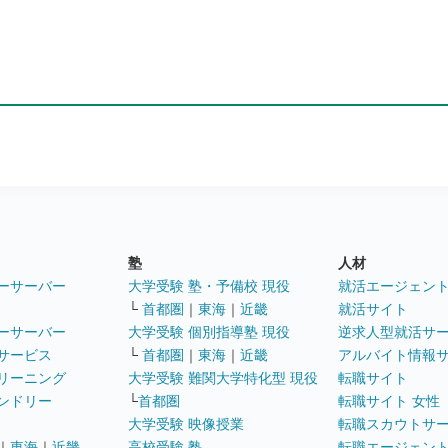
塾
人材
ーサーバー
大学受験 塾・予備校 現役
就活エージェン
└
首都圏
｜
東海
｜
近畿
就活サイト
ーサーバー
大学受験 個別指導塾 現役
逆求人型就活サ
サービス
└
首都圏
｜
東海
｜
近畿
アルバイト情報
リーニング
大学受験 難関大学特化型 現役
転職サイト
ンドリー
└
首都圏
転職サイト 女性
大学受験 映像授業
転職スカウトサ
｜
東海
｜
近畿
高校受験 塾
転職エージェン