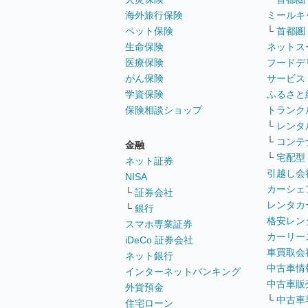
海外旅行保険
ミールキ
ペット保険
└
首都圏
生命保険
ネットス
医療保険
フードデ
がん保険
サービス
学資保険
ふるさと
保険相談ショップ
トランク
└
レンタ
└
コンテ
金融
└
宅配型
ネット証券
引越し会
NISA
カーシェ
└
証券会社
レンタカ
└
銀行
格安レン
スマホ専業証券
カーリー
iDeCo 証券会社
車買取会
ネット銀行
中古車情
インターネットバンキング
中古車販
外貨預金
└
中古車
住宅ローン