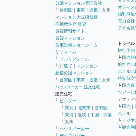
オフィス
分譲マンション管理会社
オフィス
└
首都圏
｜
東海
｜
近畿
｜
九州
福利厚生
マンション大規模修繕
電力会社
不動産仲介 賃貸
子ども見
賃貸情報サイト
賃貸マンション
トラベル
住宅設備ショールーム
旅行予約
リフォーム
└
国内旅
└
フルリフォーム
航空券比
└
戸建て
｜
マンション
ホテル比
新築分譲マンション
格安航空券
└
首都圏
｜
東海
｜
近畿
｜
九州
└
国内線
ハウスメーカー 注文住宅
ツアー比
建売住宅
アクティ
└
ビルダー
└
国内
｜
└
東北
｜
北関東
｜
首都圏
ホテル
└
東海
｜
近畿
｜
中国・四国
└
ビジネ
└
九州
└
観光利
└
ハウスメーカー
└
デベロッパー