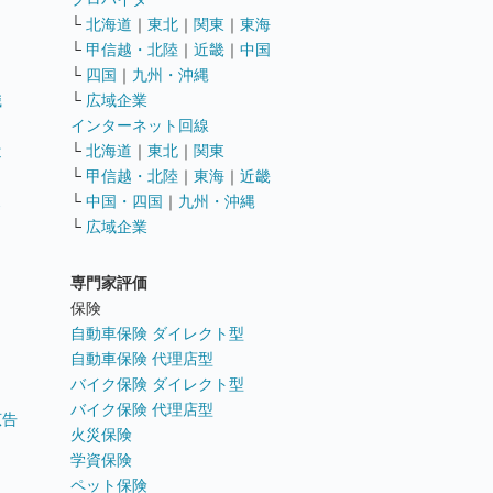
└
北海道
｜
東北
｜
関東
｜
東海
└
甲信越・北陸
｜
近畿
｜
中国
└
四国
｜
九州・沖縄
職
└
広域企業
インターネット回線
遣
└
北海道
｜
東北
｜
関東
└
甲信越・北陸
｜
東海
｜
近畿
ス
└
中国・四国
｜
九州・沖縄
└
広域企業
専門家評価
ト
保険
自動車保険 ダイレクト型
自動車保険 代理店型
バイク保険 ダイレクト型
バイク保険 代理店型
広告
火災保険
学資保険
ペット保険