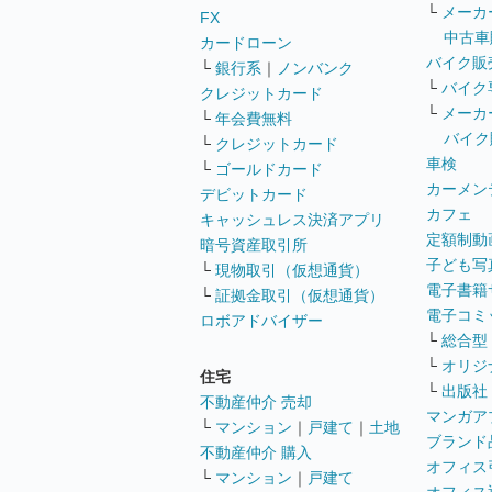
└
メーカ
FX
中古車
カードローン
バイク販
└
銀行系
｜
ノンバンク
└
バイク
クレジットカード
└
メーカ
└
年会費無料
バイク
└
クレジットカード
車検
└
ゴールドカード
カーメン
デビットカード
カフェ
キャッシュレス決済アプリ
定額制動
暗号資産取引所
子ども写
└
現物取引（仮想通貨）
電子書籍
└
証拠金取引（仮想通貨）
電子コミ
ロボアドバイザー
└
総合型
└
オリジ
住宅
└
出版社
不動産仲介 売却
マンガア
└
マンション
｜
戸建て
｜
土地
ブランド
不動産仲介 購入
オフィス
└
マンション
｜
戸建て