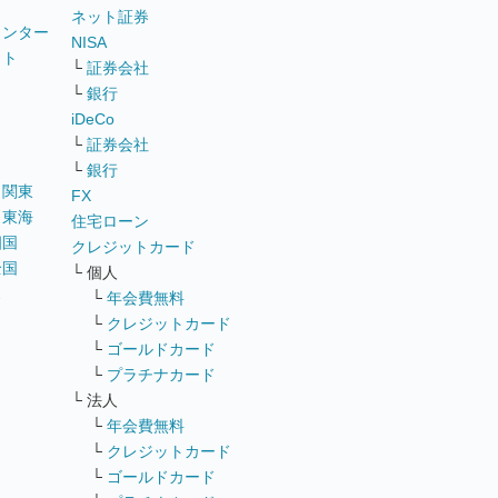
ネット証券
ウンター
NISA
イト
└
証券会社
リ
└
銀行
iDeCo
└
証券会社
└
銀行
｜
関東
FX
｜
東海
住宅ローン
四国
クレジットカード
全国
└ 個人
ス
└
年会費無料
└
クレジットカード
└
ゴールドカード
└
プラチナカード
└ 法人
└
年会費無料
└
クレジットカード
└
ゴールドカード