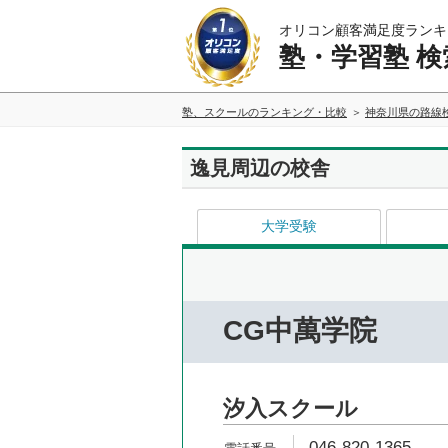
オリコン顧客満足度ランキ
塾・学習塾 検
塾、スクールのランキング・比較
神奈川県の路線
逸見周辺の校舎
大学受験
CG中萬学院
汐入スクール
046-820-1365