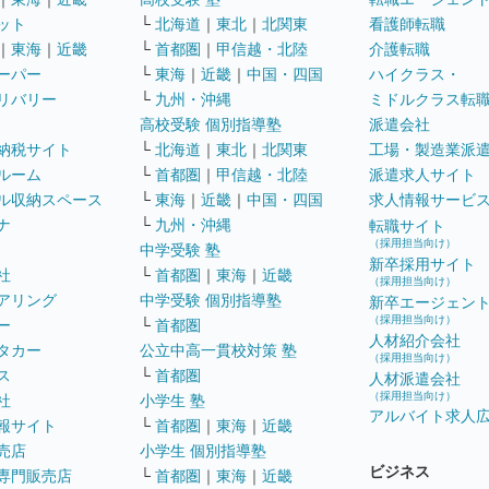
ット
└
北海道
｜
東北
｜
北関東
看護師転職
｜
東海
｜
近畿
└
首都圏
｜
甲信越・北陸
介護転職
ーパー
└
東海
｜
近畿
｜
中国・四国
ハイクラス・
リバリー
└
九州・沖縄
ミドルクラス転
高校受験 個別指導塾
派遣会社
納税サイト
└
北海道
｜
東北
｜
北関東
工場・製造業派
ルーム
└
首都圏
｜
甲信越・北陸
派遣求人サイト
ル収納スペース
└
東海
｜
近畿
｜
中国・四国
求人情報サービ
ナ
└
九州・沖縄
転職サイト
（採用担当向け）
中学受験 塾
新卒採用サイト
社
└
首都圏
｜
東海
｜
近畿
（採用担当向け）
アリング
中学受験 個別指導塾
新卒エージェン
（採用担当向け）
ー
└
首都圏
人材紹介会社
タカー
公立中高一貫校対策 塾
（採用担当向け）
ス
└
首都圏
人材派遣会社
（採用担当向け）
社
小学生 塾
アルバイト求人
報サイト
└
首都圏
｜
東海
｜
近畿
売店
小学生 個別指導塾
ビジネス
専門販売店
└
首都圏
｜
東海
｜
近畿