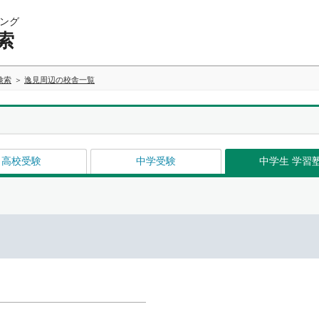
ング
索
検索
逸見周辺の校舎一覧
高校受験
中学受験
中学生 学習