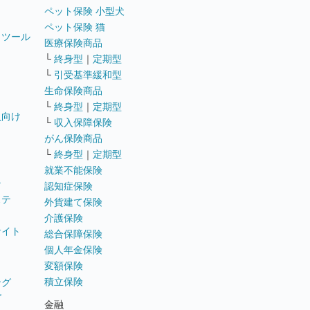
ペット保険 小型犬
ペット保険 猫
トツール
医療保険商品
└
終身型
｜
定期型
└
引受基準緩和型
生命保険商品
└
終身型
｜
定期型
員向け
└
収入保障保険
がん保険商品
└
終身型
｜
定期型
就業不能保険
テ
認知症保険
ステ
外貨建て保険
介護保険
サイト
総合保障保険
個人年金保険
変額保険
積立保険
ング
グ
金融