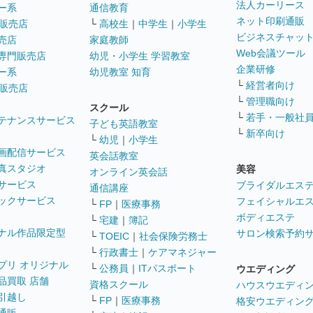
法人カーリース
ー系
通信教育
ネット印刷通販
販売店
└
高校生
｜
中学生
｜
小学生
ビジネスチャッ
売店
家庭教師
Web会議ツール
専門販売店
幼児・小学生 学習教室
企業研修
ー系
幼児教室 知育
└
経営者向け
販売店
└
管理職向け
スクール
└
若手・一般社
テナンスサービス
子ども英語教室
└
新卒向け
└
幼児
｜
小学生
画配信サービス
英会話教室
真スタジオ
美容
オンライン英会話
サービス
ブライダルエス
通信講座
ックサービス
フェイシャルエ
└
FP
｜
医療事務
ボディエステ
└
宅建
｜
簿記
ナル作品限定型
サロン検索予約
└
TOEIC
｜
社会保険労務士
└
行政書士
｜
ケアマネジャー
プリ オリジナル
└
公務員
｜
ITパスポート
ウエディング
品買取 店舗
資格スクール
ハウスウエディ
引越し
└
FP
｜
医療事務
格安ウエディン