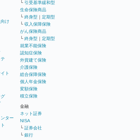
└
引受基準緩和型
生命保険商品
└
終身型
｜
定期型
員向け
└
収入保障保険
がん保険商品
└
終身型
｜
定期型
就業不能保険
テ
認知症保険
ステ
外貨建て保険
介護保険
サイト
総合保障保険
個人年金保険
変額保険
積立保険
ング
グ
金融
ネット証券
ウンター
NISA
イト
└
証券会社
リ
└
銀行