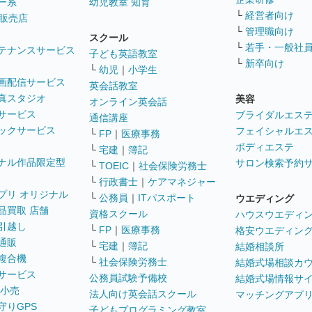
ー系
幼児教室 知育
└
経営者向け
販売店
└
管理職向け
スクール
└
若手・一般社
テナンスサービス
子ども英語教室
└
新卒向け
└
幼児
｜
小学生
画配信サービス
英会話教室
真スタジオ
美容
オンライン英会話
サービス
ブライダルエス
通信講座
ックサービス
フェイシャルエ
└
FP
｜
医療事務
ボディエステ
└
宅建
｜
簿記
ナル作品限定型
サロン検索予約
└
TOEIC
｜
社会保険労務士
└
行政書士
｜
ケアマネジャー
プリ オリジナル
└
公務員
｜
ITパスポート
ウエディング
品買取 店舗
資格スクール
ハウスウエディ
引越し
└
FP
｜
医療事務
格安ウエディン
通販
└
宅建
｜
簿記
結婚相談所
複合機
└
社会保険労務士
結婚式場相談カ
サービス
公務員試験予備校
結婚式場情報サ
 小売
法人向け英会話スクール
マッチングアプ
守りGPS
子どもプログラミング教室