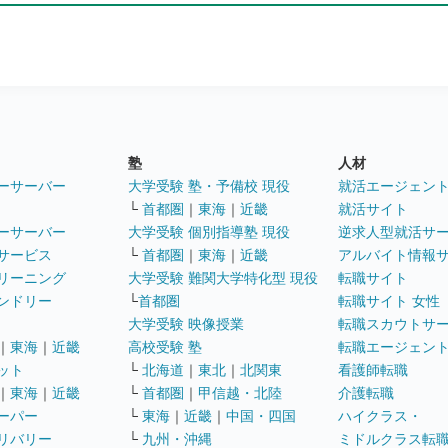
塾
人材
ーサーバー
大学受験 塾・予備校 現役
就活エージェン
└
首都圏
｜
東海
｜
近畿
就活サイト
ーサーバー
大学受験 個別指導塾 現役
逆求人型就活サ
サービス
└
首都圏
｜
東海
｜
近畿
アルバイト情報
リーニング
大学受験 難関大学特化型 現役
転職サイト
ンドリー
└
首都圏
転職サイト 女性
大学受験 映像授業
転職スカウトサ
｜
東海
｜
近畿
高校受験 塾
転職エージェン
ット
└
北海道
｜
東北
｜
北関東
看護師転職
｜
東海
｜
近畿
└
首都圏
｜
甲信越・北陸
介護転職
ーパー
└
東海
｜
近畿
｜
中国・四国
ハイクラス・
リバリー
└
九州・沖縄
ミドルクラス転