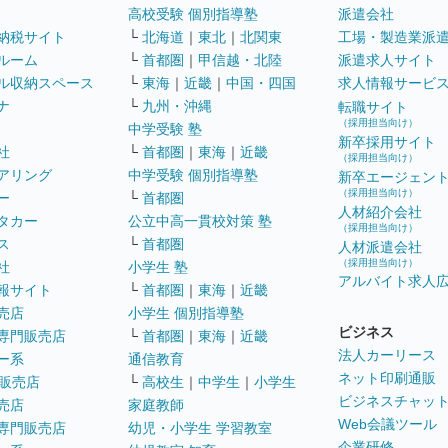
高校受験 個別指導塾
派遣会社
納税サイト
└
北海道
｜
東北
｜
北関東
工場・製造業派
ルーム
└
首都圏
｜
甲信越・北陸
派遣求人サイト
ル収納スペース
└
東海
｜
近畿
｜
中国・四国
求人情報サービ
ナ
└
九州・沖縄
転職サイト
（採用担当向け）
中学受験 塾
新卒採用サイト
社
└
首都圏
｜
東海
｜
近畿
（採用担当向け）
アリング
中学受験 個別指導塾
新卒エージェン
（採用担当向け）
ー
└
首都圏
人材紹介会社
タカー
公立中高一貫校対策 塾
（採用担当向け）
ス
└
首都圏
人材派遣会社
（採用担当向け）
社
小学生 塾
アルバイト求人
報サイト
└
首都圏
｜
東海
｜
近畿
売店
小学生 個別指導塾
ビジネス
専門販売店
└
首都圏
｜
東海
｜
近畿
法人カーリース
ー系
通信教育
ネット印刷通販
販売店
└
高校生
｜
中学生
｜
小学生
ビジネスチャッ
売店
家庭教師
Web会議ツール
専門販売店
幼児・小学生 学習教室
企業研修