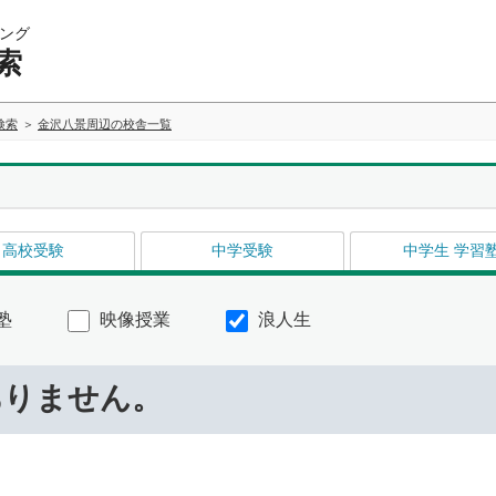
ング
索
検索
金沢八景周辺の校舎一覧
高校受験
中学受験
中学生 学習
塾
映像授業
浪人生
ありません。