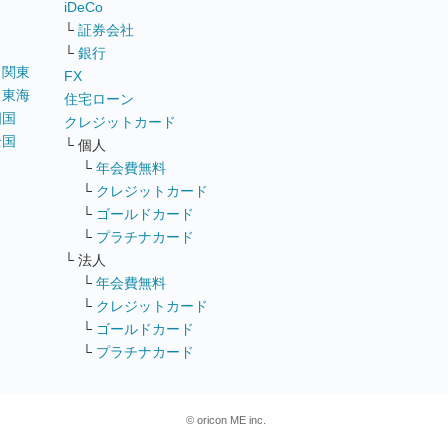
iDeCo
└
証券会社
└
銀行
｜
関東
FX
｜
東海
住宅ローン
四国
クレジットカード
全国
└ 個人
ス
└
年会費無料
└
クレジットカード
└
ゴールドカード
└
プラチナカード
└ 法人
└
年会費無料
└
クレジットカード
└
ゴールドカード
└
プラチナカード
© oricon ME inc.