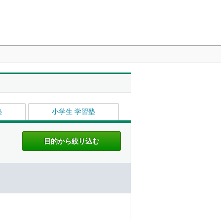
塾
小学生 学習塾