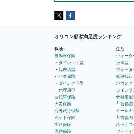
オリコン顧客満足度ランキング
保険
生活
自動車保険
ウォータ
└
ダイレクト型
浄水型
└
代理店型
ウォータ
バイク保険
家事代行
└
ダイレクト型
ハウスク
└
代理店型
コインラ
自転車保険
食材宅配
火災保険
└
首都圏
海外旅行保険
ミールキ
ペット保険
└
首都圏
生命保険
ネットス
医療保険
フードデ