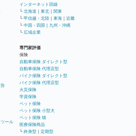
インターネット回線
遣
└
北海道
｜
東北
｜
関東
└
甲信越・北陸
｜
東海
｜
近畿
ス
└
中国・四国
｜
九州・沖縄
└
広域企業
専門家評価
ト
保険
自動車保険 ダイレクト型
自動車保険 代理店型
バイク保険 ダイレクト型
バイク保険 代理店型
広告
火災保険
学資保険
ペット保険
ペット保険 小型犬
ペット保険 猫
トツール
医療保険商品
└
終身型
｜
定期型