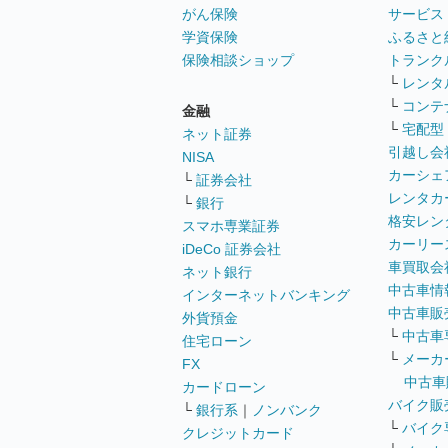
がん保険
サービス
学資保険
ふるさと
保険相談ショップ
トランク
└
レンタ
└
コンテ
金融
└
宅配型
ネット証券
引越し会
NISA
カーシェ
└
証券会社
レンタカ
└
銀行
格安レン
スマホ専業証券
カーリー
iDeCo 証券会社
車買取会
ネット銀行
中古車情
インターネットバンキング
中古車販
外貨預金
└
中古車
住宅ローン
└
メーカ
FX
中古車
カードローン
バイク販
└
銀行系
｜
ノンバンク
└
バイク
クレジットカード