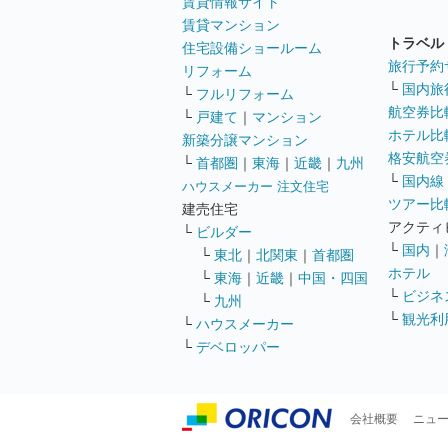
賃貸情報サイト
賃貸マンション
トラベル
住宅設備ショールーム
旅行予約
リフォーム
└
国内旅
└
フルリフォーム
航空券比
└
戸建て
｜
マンション
ホテル比
新築分譲マンション
格安航空券
└
首都圏
｜
東海
｜
近畿
｜
九州
└
国内線
ハウスメーカー 注文住宅
ツアー比
建売住宅
アクティ
└
ビルダー
└
国内
｜
└
東北
｜
北関東
｜
首都圏
ホテル
└
東海
｜
近畿
｜
中国・四国
└
ビジネ
└
九州
└
観光利
└
ハウスメーカー
└
デベロッパー
会社概要
ニュ