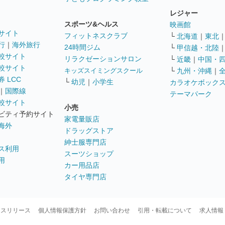
レジャー
スポーツ&ヘルス
映画館
サイト
フィットネスクラブ
└
北海道
｜
東北
行
｜
海外旅行
24時間ジム
└
甲信越・北陸
較サイト
リラクゼーションサロン
└
近畿
｜
中国・
較サイト
キッズスイミングスクール
└
九州・沖縄
｜
 LCC
└
幼児
｜
小学生
カラオケボック
｜
国際線
テーマパーク
較サイト
小売
ビティ予約サイト
家電量販店
海外
ドラッグストア
紳士服専門店
ス利用
スーツショップ
用
カー用品店
タイヤ専門店
ースリリース
個人情報保護方針
お問い合わせ
引用・転載について
求人情報