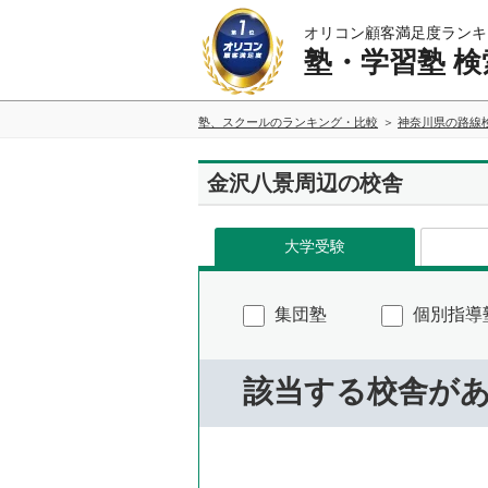
オリコン顧客満足度ランキ
塾・学習塾 検
塾、スクールのランキング・比較
神奈川県の路線
金沢八景周辺の校舎
大学受験
集団塾
個別指導
該当する校舎が