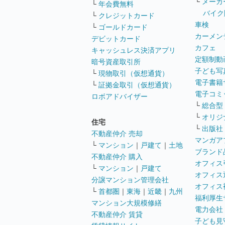
└
メーカ
└
年会費無料
バイク
└
クレジットカード
車検
└
ゴールドカード
カーメン
デビットカード
カフェ
キャッシュレス決済アプリ
定額制動
暗号資産取引所
子ども写
└
現物取引（仮想通貨）
電子書籍
└
証拠金取引（仮想通貨）
電子コミ
ロボアドバイザー
└
総合型
└
オリジ
住宅
└
出版社
不動産仲介 売却
マンガア
└
マンション
｜
戸建て
｜
土地
ブランド
不動産仲介 購入
オフィス
└
マンション
｜
戸建て
オフィス
分譲マンション管理会社
オフィス
└
首都圏
｜
東海
｜
近畿
｜
九州
福利厚生
マンション大規模修繕
電力会社
不動産仲介 賃貸
子ども見