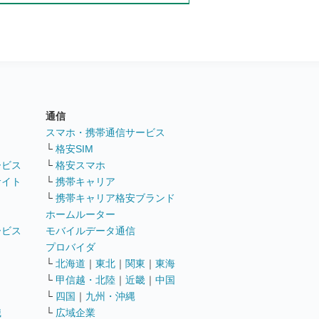
通信
ト
スマホ・携帯通信サービス
└
格安SIM
ービス
└
格安スマホ
サイト
└
携帯キャリア
└
携帯キャリア格安ブランド
ホームルーター
ービス
モバイルデータ通信
ト
プロバイダ
└
北海道
｜
東北
｜
関東
｜
東海
└
甲信越・北陸
｜
近畿
｜
中国
└
四国
｜
九州・沖縄
職
└
広域企業