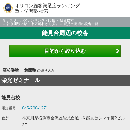
オリコン顧客満足度ランキング
塾・学習塾 検索
塾、スクールのランキング・比較
校舎検索
神奈川県の駅・市区町村から探す
能見台周辺の校舎一覧
能見台周辺の校舎
目的から絞り込む
高校受験： 集団塾
の絞り込み
栄光ゼミナール
能見台校
045-790-1271
神奈川県横浜市金沢区能見台通1-6 能見台シマヤ第2ビル
2F