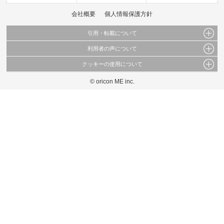
会社概要
個人情報保護方針
引用・転載について
利用者の声について
当サイトで公開されている情報（文字、写真、イラスト、画像データ等）及びこれらの配
置・編集および構造などについての著作権は株式会社oricon MEに帰属しております。
クッキーの使用について
当サイトに掲載している内容はすべてサービスの利用者が提出された見解・感想です。
これらの情報を権利者の許可なく無断転載・複製などの二次利用を行うことは固く禁じて
弊社が内容について正確性を含め一切保証するものではありません。
おります。
© oricon ME inc.
このサイトでは Cookie を使用して、ユーザーに合わせたコンテンツや広告の表示、ソー
弊社の見解・ 意見ではないことをご理解いただいた上でご覧ください。
シャル メディア機能の提供、広告の表示回数やクリック数の測定を行っています。
また、ユーザーによるサイトの利用状況についても情報を収集し、ソーシャル メディア
や広告配信、データ解析の各パートナーに提供しています。
各パートナーは、この情報とユーザーが各パートナーに提供した他の情報や、ユーザーが
各パートナーのサービスを使用したときに収集した他の情報を組み合わせて使用すること
があります。