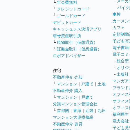
└
メーカ
└
年会費無料
バイク
└
クレジットカード
車検
└
ゴールドカード
カーメン
デビットカード
カフェ
キャッシュレス決済アプリ
定額制動
暗号資産取引所
子ども写
└
現物取引（仮想通貨）
電子書籍
└
証拠金取引（仮想通貨）
電子コミ
ロボアドバイザー
└
総合型
└
オリジ
住宅
└
出版社
不動産仲介 売却
マンガア
└
マンション
｜
戸建て
｜
土地
ブランド
不動産仲介 購入
オフィス
└
マンション
｜
戸建て
オフィス
分譲マンション管理会社
オフィス
└
首都圏
｜
東海
｜
近畿
｜
九州
福利厚生
マンション大規模修繕
電力会社
不動産仲介 賃貸
子ども見