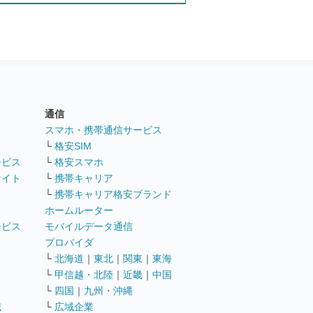
通信
ト
スマホ・携帯通信サービス
└
格安SIM
ービス
└
格安スマホ
サイト
└
携帯キャリア
└
携帯キャリア格安ブランド
ホームルーター
ービス
モバイルデータ通信
ト
プロバイダ
└
北海道
｜
東北
｜
関東
｜
東海
└
甲信越・北陸
｜
近畿
｜
中国
└
四国
｜
九州・沖縄
職
└
広域企業