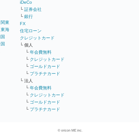
iDeCo
└
証券会社
└
銀行
｜
関東
FX
｜
東海
住宅ローン
四国
クレジットカード
全国
└ 個人
ス
└
年会費無料
└
クレジットカード
└
ゴールドカード
└
プラチナカード
└ 法人
└
年会費無料
└
クレジットカード
└
ゴールドカード
└
プラチナカード
© oricon ME inc.