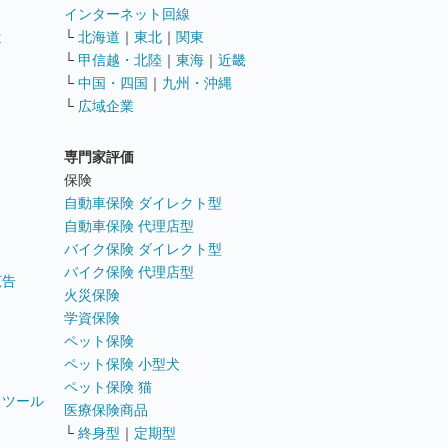
インターネット回線
遣
└
北海道
｜
東北
｜
関東
└
甲信越・北陸
｜
東海
｜
近畿
ス
└
中国・四国
｜
九州・沖縄
└
広域企業
専門家評価
ト
保険
自動車保険 ダイレクト型
自動車保険 代理店型
バイク保険 ダイレクト型
バイク保険 代理店型
広告
火災保険
学資保険
ペット保険
ペット保険 小型犬
ペット保険 猫
トツール
医療保険商品
└
終身型
｜
定期型