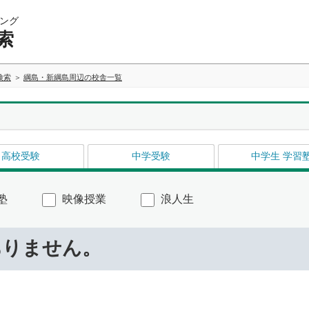
ング
索
検索
綱島・新綱島周辺の校舎一覧
高校受験
中学受験
中学生 学習
塾
映像授業
浪人生
ありません。