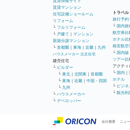
賃貸情報サイト
賃貸マンション
トラベル
住宅設備ショールーム
旅行予約
リフォーム
└
国内旅
└
フルリフォーム
航空券比
└
戸建て
｜
マンション
ホテル比
新築分譲マンション
格安航空券
└
首都圏
｜
東海
｜
近畿
｜
九州
└
国内線
ハウスメーカー 注文住宅
ツアー比
建売住宅
アクティ
└
ビルダー
└
国内
｜
└
東北
｜
北関東
｜
首都圏
ホテル
└
東海
｜
近畿
｜
中国・四国
└
ビジネ
└
九州
└
観光利
└
ハウスメーカー
└
デベロッパー
会社概要
ニュ