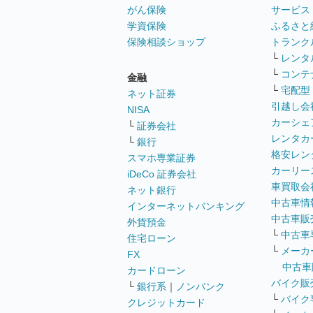
がん保険
サービス
学資保険
ふるさと
保険相談ショップ
トランク
└
レンタ
└
コンテ
金融
└
宅配型
ネット証券
引越し会
NISA
カーシェ
└
証券会社
レンタカ
└
銀行
格安レン
スマホ専業証券
カーリー
iDeCo 証券会社
車買取会
ネット銀行
中古車情
インターネットバンキング
中古車販
外貨預金
└
中古車
住宅ローン
└
メーカ
FX
中古車
カードローン
バイク販
└
銀行系
｜
ノンバンク
└
バイク
クレジットカード