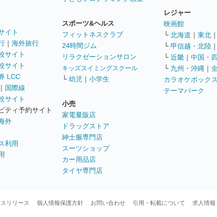
レジャー
スポーツ&ヘルス
映画館
サイト
フィットネスクラブ
└
北海道
｜
東北
行
｜
海外旅行
24時間ジム
└
甲信越・北陸
較サイト
リラクゼーションサロン
└
近畿
｜
中国・
較サイト
キッズスイミングスクール
└
九州・沖縄
｜
 LCC
└
幼児
｜
小学生
カラオケボック
｜
国際線
テーマパーク
較サイト
小売
ビティ予約サイト
家電量販店
海外
ドラッグストア
紳士服専門店
ス利用
スーツショップ
用
カー用品店
タイヤ専門店
ースリリース
個人情報保護方針
お問い合わせ
引用・転載について
求人情報