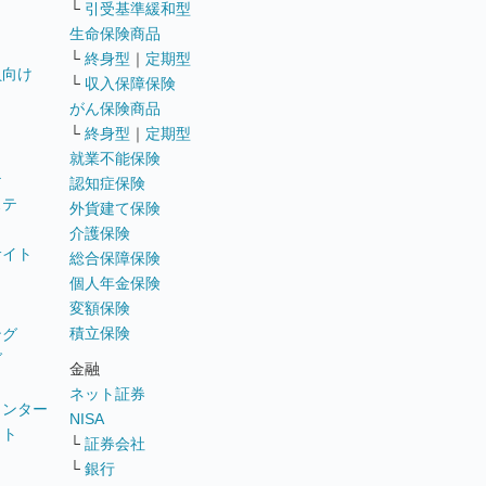
└
引受基準緩和型
生命保険商品
└
終身型
｜
定期型
員向け
└
収入保障保険
がん保険商品
└
終身型
｜
定期型
就業不能保険
テ
認知症保険
ステ
外貨建て保険
介護保険
サイト
総合保障保険
個人年金保険
変額保険
積立保険
ング
グ
金融
ネット証券
ウンター
NISA
イト
└
証券会社
リ
└
銀行