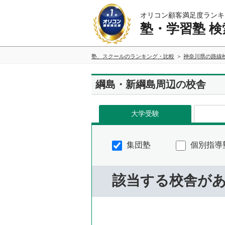
オリコン顧客満足度ランキ
塾・学習塾 検
塾、スクールのランキング・比較
神奈川県の路線
綱島・新綱島周辺の校舎
大学受験
集団塾
個別指導
該当する校舎が