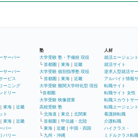
塾
人材
ーサーバー
大学受験 塾・予備校 現役
就活エージェン
└
首都圏
｜
東海
｜
近畿
就活サイト
ーサーバー
大学受験 個別指導塾 現役
逆求人型就活サ
サービス
└
首都圏
｜
東海
｜
近畿
アルバイト情報
リーニング
大学受験 難関大学特化型 現役
転職サイト
ンドリー
└
首都圏
転職サイト 女性
大学受験 映像授業
転職スカウトサ
｜
東海
｜
近畿
高校受験 塾
転職エージェン
ット
└
北海道
｜
東北
｜
北関東
看護師転職
｜
東海
｜
近畿
└
首都圏
｜
甲信越・北陸
介護転職
ーパー
└
東海
｜
近畿
｜
中国・四国
ハイクラス・
リバリー
└
九州・沖縄
ミドルクラス転