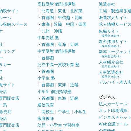
高校受験 個別指導塾
派遣会社
納税サイト
└
北海道
｜
東北
｜
北関東
工場・製造業派
ルーム
└
首都圏
｜
甲信越・北陸
派遣求人サイト
ル収納スペース
└
東海
｜
近畿
｜
中国・四国
求人情報サービ
ナ
└
九州・沖縄
転職サイト
（採用担当向け）
中学受験 塾
新卒採用サイト
社
└
首都圏
｜
東海
｜
近畿
（採用担当向け）
アリング
中学受験 個別指導塾
新卒エージェン
（採用担当向け）
ー
└
首都圏
人材紹介会社
タカー
公立中高一貫校対策 塾
（採用担当向け）
ス
└
首都圏
人材派遣会社
（採用担当向け）
社
小学生 塾
アルバイト求人
報サイト
└
首都圏
｜
東海
｜
近畿
売店
小学生 個別指導塾
ビジネス
専門販売店
└
首都圏
｜
東海
｜
近畿
法人カーリース
ー系
通信教育
ネット印刷通販
販売店
└
高校生
｜
中学生
｜
小学生
ビジネスチャッ
売店
家庭教師
Web会議ツール
専門販売店
幼児・小学生 学習教室
企業研修