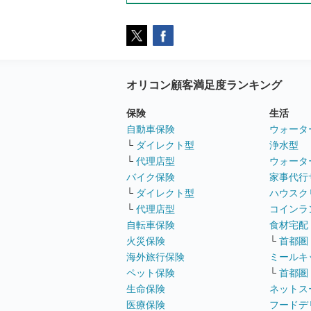
オリコン顧客満足度ランキング
保険
生活
自動車保険
ウォータ
└
ダイレクト型
浄水型
└
代理店型
ウォータ
バイク保険
家事代行
└
ダイレクト型
ハウスク
└
代理店型
コインラ
自転車保険
食材宅配
火災保険
└
首都圏
海外旅行保険
ミールキ
ペット保険
└
首都圏
生命保険
ネットス
医療保険
フードデ