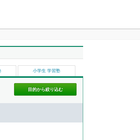
塾
小学生 学習塾