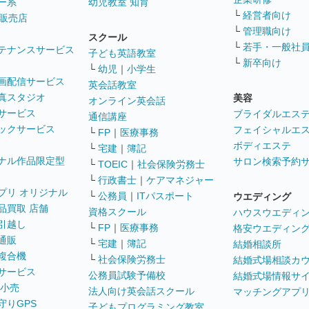
ー系
幼児教室 知育
└
経営者向け
販売店
└
管理職向け
スクール
└
若手・一般社
テナンスサービス
子ども英語教室
└
新卒向け
└
幼児
｜
小学生
画配信サービス
英会話教室
真スタジオ
美容
オンライン英会話
サービス
ブライダルエス
通信講座
ックサービス
フェイシャルエ
└
FP
｜
医療事務
ボディエステ
└
宅建
｜
簿記
ナル作品限定型
サロン検索予約
└
TOEIC
｜
社会保険労務士
└
行政書士
｜
ケアマネジャー
プリ オリジナル
└
公務員
｜
ITパスポート
ウエディング
品買取 店舗
資格スクール
ハウスウエディ
引越し
└
FP
｜
医療事務
格安ウエディン
通販
└
宅建
｜
簿記
結婚相談所
複合機
└
社会保険労務士
結婚式場相談カ
サービス
公務員試験予備校
結婚式場情報サ
 小売
法人向け英会話スクール
マッチングアプ
守りGPS
子どもプログラミング教室