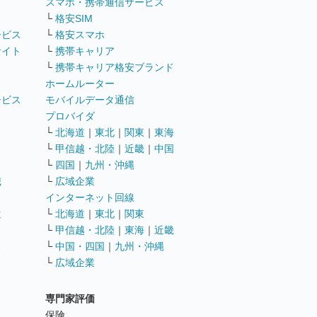
ト
スマホ・携帯通信サービス
└
格安SIM
ービス
└
格安スマホ
サイト
└
携帯キャリア
└
携帯キャリア格安ブランド
ホームルーター
ービス
モバイルデータ通信
ト
プロバイダ
└
北海道
｜
東北
｜
関東
｜
東海
└
甲信越・北陸
｜
近畿
｜
中国
└
四国
｜
九州・沖縄
職
└
広域企業
インターネット回線
遣
└
北海道
｜
東北
｜
関東
└
甲信越・北陸
｜
東海
｜
近畿
ス
└
中国・四国
｜
九州・沖縄
└
広域企業
専門家評価
ト
保険