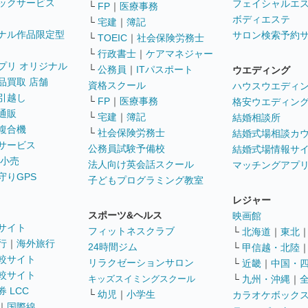
ックサービス
フェイシャルエ
└
FP
｜
医療事務
ボディエステ
└
宅建
｜
簿記
ナル作品限定型
サロン検索予約
└
TOEIC
｜
社会保険労務士
└
行政書士
｜
ケアマネジャー
プリ オリジナル
└
公務員
｜
ITパスポート
ウエディング
品買取 店舗
資格スクール
ハウスウエディ
引越し
└
FP
｜
医療事務
格安ウエディン
通販
└
宅建
｜
簿記
結婚相談所
複合機
└
社会保険労務士
結婚式場相談カ
サービス
公務員試験予備校
結婚式場情報サ
 小売
法人向け英会話スクール
マッチングアプ
守りGPS
子どもプログラミング教室
レジャー
スポーツ&ヘルス
映画館
サイト
フィットネスクラブ
└
北海道
｜
東北
行
｜
海外旅行
24時間ジム
└
甲信越・北陸
較サイト
リラクゼーションサロン
└
近畿
｜
中国・
較サイト
キッズスイミングスクール
└
九州・沖縄
｜
 LCC
└
幼児
｜
小学生
カラオケボック
｜
国際線