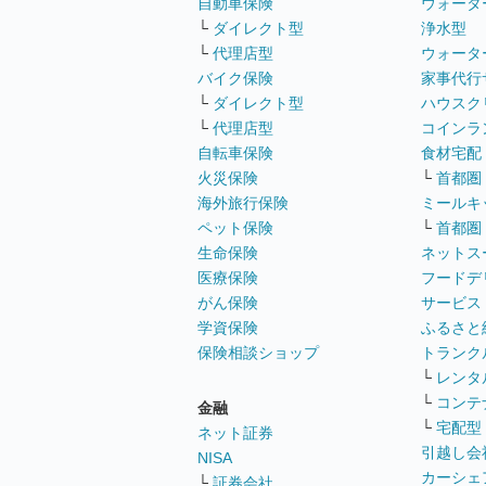
自動車保険
ウォータ
└
ダイレクト型
浄水型
└
代理店型
ウォータ
バイク保険
家事代行
└
ダイレクト型
ハウスク
└
代理店型
コインラ
自転車保険
食材宅配
火災保険
└
首都圏
海外旅行保険
ミールキ
ペット保険
└
首都圏
生命保険
ネットス
医療保険
フードデ
がん保険
サービス
学資保険
ふるさと
保険相談ショップ
トランク
└
レンタ
└
コンテ
金融
└
宅配型
ネット証券
引越し会
NISA
カーシェ
└
証券会社