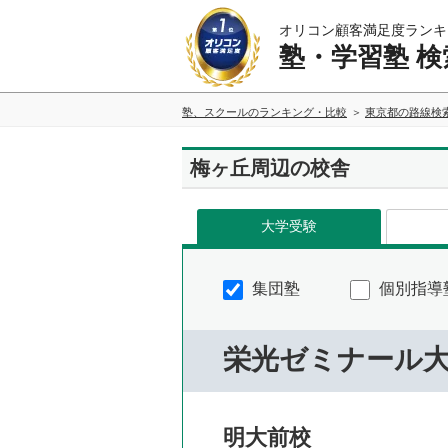
オリコン顧客満足度ランキ
塾・学習塾 検
塾、スクールのランキング・比較
東京都の路線検
梅ヶ丘周辺の校舎
大学受験
集団塾
個別指導
栄光ゼミナール
明大前校