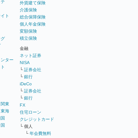
ステ
外貨建て保険
介護保険
サイト
総合保障保険
個人年金保険
変額保険
積立保険
ング
グ
金融
ネット証券
ウンター
NISA
イト
└
証券会社
リ
└
銀行
iDeCo
└
証券会社
└
銀行
｜
関東
FX
｜
東海
住宅ローン
四国
クレジットカード
全国
└ 個人
ス
└
年会費無料