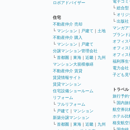
電子コミ
ロボアドバイザー
└
総合型
└
オリジ
住宅
└
出版社
不動産仲介 売却
マンガア
└
マンション
｜
戸建て
｜
土地
ブランド
不動産仲介 購入
オフィス
└
マンション
｜
戸建て
オフィス
分譲マンション管理会社
オフィス
└
首都圏
｜
東海
｜
近畿
｜
九州
福利厚生
マンション大規模修繕
電力会社
不動産仲介 賃貸
子ども見
賃貸情報サイト
賃貸マンション
トラベル
住宅設備ショールーム
旅行予約
リフォーム
└
国内旅
└
フルリフォーム
航空券比
└
戸建て
｜
マンション
ホテル比
新築分譲マンション
格安航空券
└
首都圏
｜
東海
｜
近畿
｜
九州
└
国内線