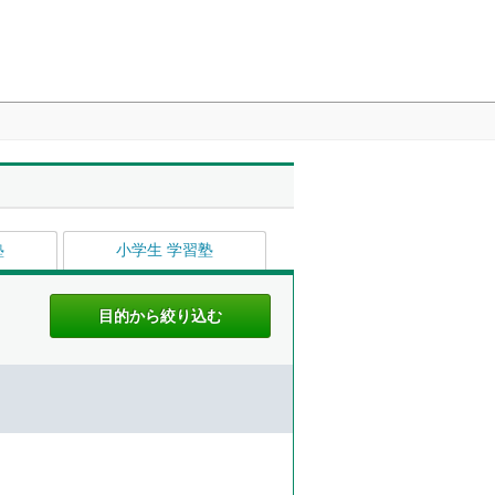
塾
小学生 学習塾