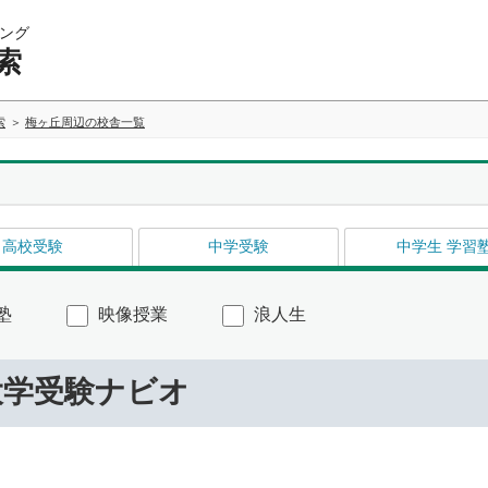
ング
索
索
梅ヶ丘周辺の校舎一覧
高校受験
中学受験
中学生 学習
塾
映像授業
浪人生
大学受験ナビオ