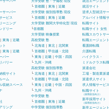
ーサーバー
大学受験 塾・予備校 現役
就活エージェン
└
首都圏
｜
東海
｜
近畿
就活サイト
ーサーバー
大学受験 個別指導塾 現役
逆求人型就活サ
サービス
└
首都圏
｜
東海
｜
近畿
アルバイト情報
リーニング
大学受験 難関大学特化型 現役
転職サイト
ンドリー
└
首都圏
転職サイト 女性
大学受験 映像授業
転職スカウトサ
｜
東海
｜
近畿
高校受験 塾
転職エージェン
ット
└
北海道
｜
東北
｜
北関東
看護師転職
｜
東海
｜
近畿
└
首都圏
｜
甲信越・北陸
介護転職
ーパー
└
東海
｜
近畿
｜
中国・四国
ハイクラス・
リバリー
└
九州・沖縄
ミドルクラス転
高校受験 個別指導塾
派遣会社
納税サイト
└
北海道
｜
東北
｜
北関東
工場・製造業派
ルーム
└
首都圏
｜
甲信越・北陸
派遣求人サイト
ル収納スペース
└
東海
｜
近畿
｜
中国・四国
求人情報サービ
ナ
└
九州・沖縄
転職サイト
（採用担当向け）
中学受験 塾
新卒採用サイト
社
└
首都圏
｜
東海
｜
近畿
（採用担当向け）
アリング
中学受験 個別指導塾
新卒エージェン