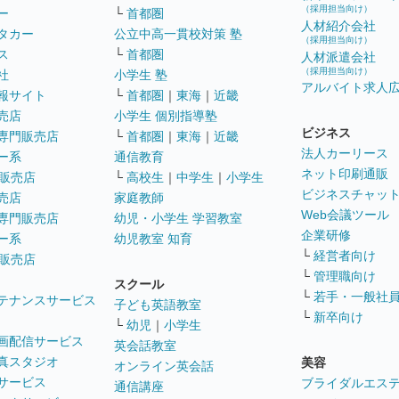
（採用担当向け）
ー
└
首都圏
人材紹介会社
タカー
公立中高一貫校対策 塾
（採用担当向け）
ス
└
首都圏
人材派遣会社
（採用担当向け）
社
小学生 塾
アルバイト求人
報サイト
└
首都圏
｜
東海
｜
近畿
売店
小学生 個別指導塾
ビジネス
専門販売店
└
首都圏
｜
東海
｜
近畿
法人カーリース
ー系
通信教育
ネット印刷通販
販売店
└
高校生
｜
中学生
｜
小学生
ビジネスチャッ
売店
家庭教師
Web会議ツール
専門販売店
幼児・小学生 学習教室
企業研修
ー系
幼児教室 知育
└
経営者向け
販売店
└
管理職向け
スクール
└
若手・一般社
テナンスサービス
子ども英語教室
└
新卒向け
└
幼児
｜
小学生
画配信サービス
英会話教室
真スタジオ
美容
オンライン英会話
サービス
ブライダルエス
通信講座