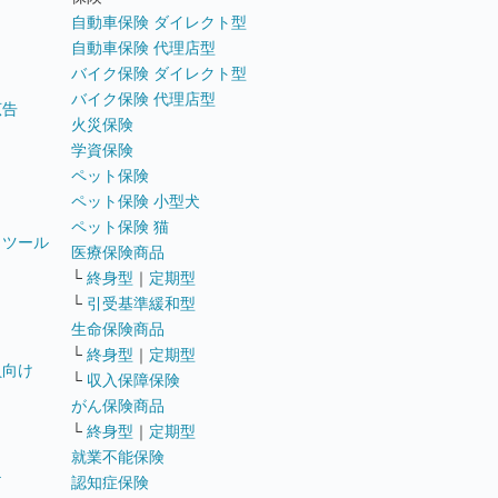
自動車保険 ダイレクト型
自動車保険 代理店型
バイク保険 ダイレクト型
バイク保険 代理店型
広告
火災保険
学資保険
ペット保険
ペット保険 小型犬
ペット保険 猫
トツール
医療保険商品
└
終身型
｜
定期型
└
引受基準緩和型
生命保険商品
└
終身型
｜
定期型
員向け
└
収入保障保険
がん保険商品
└
終身型
｜
定期型
就業不能保険
テ
認知症保険