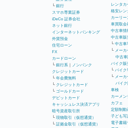
レンタカ
└
銀行
格安レン
スマホ専業証券
カーリー
iDeCo 証券会社
車買取会
ネット銀行
中古車情
インターネットバンキング
中古車販
外貨預金
└
中古車
住宅ローン
└
メーカ
FX
中古車
カードローン
バイク販
└
銀行系
｜
ノンバンク
└
バイク
クレジットカード
└
メーカ
└
年会費無料
バイク
└
クレジットカード
車検
└
ゴールドカード
カーメン
デビットカード
カフェ
キャッシュレス決済アプリ
定額制動
暗号資産取引所
子ども写
└
現物取引（仮想通貨）
電子書籍
└
証拠金取引（仮想通貨）