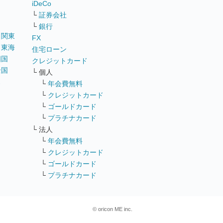
iDeCo
└
証券会社
└
銀行
｜
関東
FX
｜
東海
住宅ローン
四国
クレジットカード
全国
└ 個人
ス
└
年会費無料
└
クレジットカード
└
ゴールドカード
└
プラチナカード
└ 法人
└
年会費無料
└
クレジットカード
└
ゴールドカード
└
プラチナカード
© oricon ME inc.