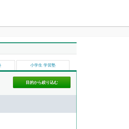
塾
小学生 学習塾