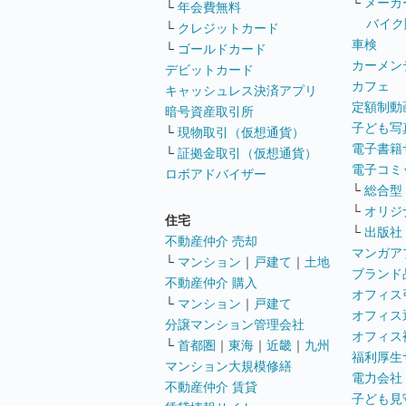
└
メーカ
└
年会費無料
バイク
└
クレジットカード
車検
└
ゴールドカード
カーメン
デビットカード
カフェ
キャッシュレス決済アプリ
定額制動
暗号資産取引所
子ども写
└
現物取引（仮想通貨）
電子書籍
└
証拠金取引（仮想通貨）
電子コミ
ロボアドバイザー
└
総合型
└
オリジ
住宅
└
出版社
不動産仲介 売却
マンガア
└
マンション
｜
戸建て
｜
土地
ブランド
不動産仲介 購入
オフィス
└
マンション
｜
戸建て
オフィス
分譲マンション管理会社
オフィス
└
首都圏
｜
東海
｜
近畿
｜
九州
福利厚生
マンション大規模修繕
電力会社
不動産仲介 賃貸
子ども見