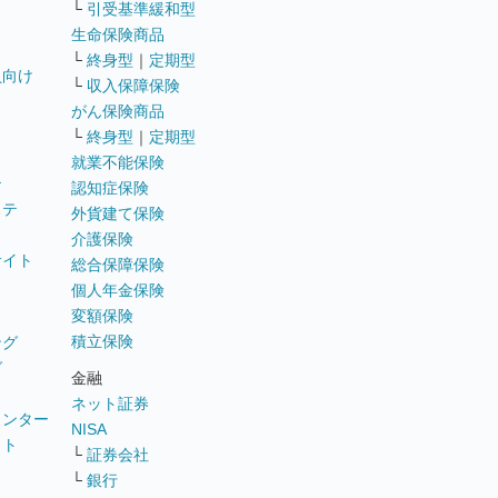
└
引受基準緩和型
生命保険商品
└
終身型
｜
定期型
員向け
└
収入保障保険
がん保険商品
└
終身型
｜
定期型
就業不能保険
テ
認知症保険
ステ
外貨建て保険
介護保険
サイト
総合保障保険
個人年金保険
変額保険
積立保険
ング
グ
金融
ネット証券
ウンター
NISA
イト
└
証券会社
リ
└
銀行