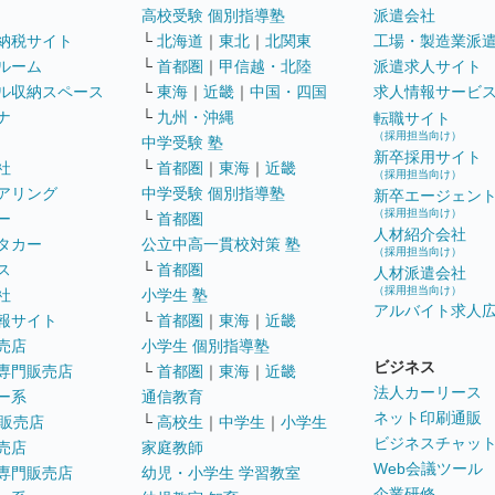
高校受験 個別指導塾
派遣会社
納税サイト
└
北海道
｜
東北
｜
北関東
工場・製造業派
ルーム
└
首都圏
｜
甲信越・北陸
派遣求人サイト
ル収納スペース
└
東海
｜
近畿
｜
中国・四国
求人情報サービ
ナ
└
九州・沖縄
転職サイト
（採用担当向け）
中学受験 塾
新卒採用サイト
社
└
首都圏
｜
東海
｜
近畿
（採用担当向け）
アリング
中学受験 個別指導塾
新卒エージェン
（採用担当向け）
ー
└
首都圏
人材紹介会社
タカー
公立中高一貫校対策 塾
（採用担当向け）
ス
└
首都圏
人材派遣会社
（採用担当向け）
社
小学生 塾
アルバイト求人
報サイト
└
首都圏
｜
東海
｜
近畿
売店
小学生 個別指導塾
ビジネス
専門販売店
└
首都圏
｜
東海
｜
近畿
法人カーリース
ー系
通信教育
ネット印刷通販
販売店
└
高校生
｜
中学生
｜
小学生
ビジネスチャッ
売店
家庭教師
Web会議ツール
専門販売店
幼児・小学生 学習教室
企業研修