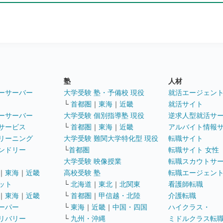
塾
人材
ーサーバー
大学受験 塾・予備校 現役
就活エージェン
└
首都圏
｜
東海
｜
近畿
就活サイト
ーサーバー
大学受験 個別指導塾 現役
逆求人型就活サ
サービス
└
首都圏
｜
東海
｜
近畿
アルバイト情報
リーニング
大学受験 難関大学特化型 現役
転職サイト
ンドリー
└
首都圏
転職サイト 女性
大学受験 映像授業
転職スカウトサ
｜
東海
｜
近畿
高校受験 塾
転職エージェン
ット
└
北海道
｜
東北
｜
北関東
看護師転職
｜
東海
｜
近畿
└
首都圏
｜
甲信越・北陸
介護転職
ーパー
└
東海
｜
近畿
｜
中国・四国
ハイクラス・
リバリー
└
九州・沖縄
ミドルクラス転