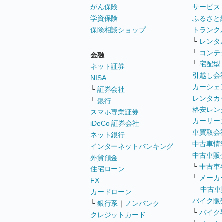
がん保険
サービス
学資保険
ふるさと
保険相談ショップ
トランク
└
レンタ
└
コンテ
金融
└
宅配型
ネット証券
引越し会
NISA
カーシェ
└
証券会社
レンタカ
└
銀行
格安レン
スマホ専業証券
カーリー
iDeCo 証券会社
車買取会
ネット銀行
中古車情
インターネットバンキング
中古車販
外貨預金
└
中古車
住宅ローン
└
メーカ
FX
中古車
カードローン
バイク販
└
銀行系
｜
ノンバンク
└
バイク
クレジットカード