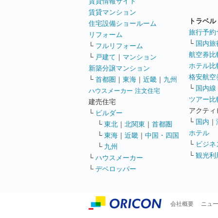
賃貸情報サイト
賃貸マンション
トラベル
住宅設備ショールーム
旅行予約
リフォーム
└
国内旅
└
フルリフォーム
航空券比
└
戸建て
｜
マンション
ホテル比
新築分譲マンション
格安航空券
└
首都圏
｜
東海
｜
近畿
｜
九州
└
国内線
ハウスメーカー 注文住宅
ツアー比
建売住宅
アクティ
└
ビルダー
└
国内
｜
└
東北
｜
北関東
｜
首都圏
ホテル
└
東海
｜
近畿
｜
中国・四国
└
ビジネ
└
九州
└
観光利
└
ハウスメーカー
└
デベロッパー
会社概要
ニュ