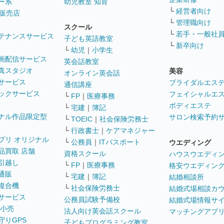
ー系
幼児教室 知育
└
経営者向け
販売店
└
管理職向け
スクール
└
若手・一般社
テナンスサービス
子ども英語教室
└
新卒向け
└
幼児
｜
小学生
画配信サービス
英会話教室
真スタジオ
美容
オンライン英会話
サービス
ブライダルエス
通信講座
ックサービス
フェイシャルエ
└
FP
｜
医療事務
ボディエステ
└
宅建
｜
簿記
ナル作品限定型
サロン検索予約
└
TOEIC
｜
社会保険労務士
└
行政書士
｜
ケアマネジャー
プリ オリジナル
└
公務員
｜
ITパスポート
ウエディング
品買取 店舗
資格スクール
ハウスウエディ
引越し
└
FP
｜
医療事務
格安ウエディン
通販
└
宅建
｜
簿記
結婚相談所
複合機
└
社会保険労務士
結婚式場相談カ
サービス
公務員試験予備校
結婚式場情報サ
 小売
法人向け英会話スクール
マッチングアプ
守りGPS
子どもプログラミング教室