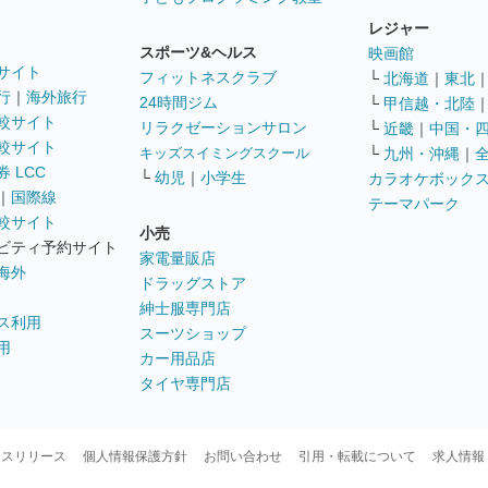
レジャー
スポーツ&ヘルス
映画館
サイト
フィットネスクラブ
└
北海道
｜
東北
行
｜
海外旅行
24時間ジム
└
甲信越・北陸
較サイト
リラクゼーションサロン
└
近畿
｜
中国・
較サイト
キッズスイミングスクール
└
九州・沖縄
｜
 LCC
└
幼児
｜
小学生
カラオケボック
｜
国際線
テーマパーク
較サイト
小売
ビティ予約サイト
家電量販店
海外
ドラッグストア
紳士服専門店
ス利用
スーツショップ
用
カー用品店
タイヤ専門店
ースリリース
個人情報保護方針
お問い合わせ
引用・転載について
求人情報