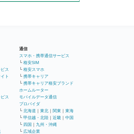
通信
ト
スマホ・携帯通信サービス
└
格安SIM
ービス
└
格安スマホ
サイト
└
携帯キャリア
└
携帯キャリア格安ブランド
ホームルーター
ービス
モバイルデータ通信
ト
プロバイダ
└
北海道
｜
東北
｜
関東
｜
東海
└
甲信越・北陸
｜
近畿
｜
中国
└
四国
｜
九州・沖縄
職
└
広域企業