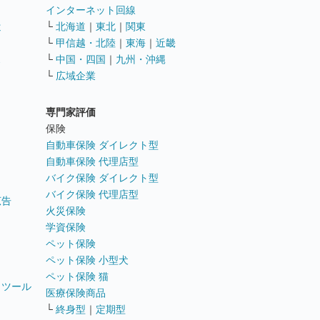
インターネット回線
遣
└
北海道
｜
東北
｜
関東
└
甲信越・北陸
｜
東海
｜
近畿
ス
└
中国・四国
｜
九州・沖縄
└
広域企業
専門家評価
ト
保険
自動車保険 ダイレクト型
自動車保険 代理店型
バイク保険 ダイレクト型
バイク保険 代理店型
広告
火災保険
学資保険
ペット保険
ペット保険 小型犬
ペット保険 猫
トツール
医療保険商品
└
終身型
｜
定期型