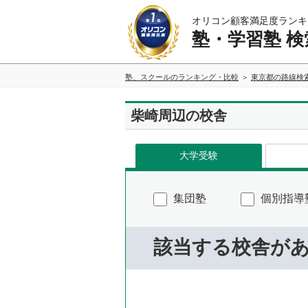
オリコン顧客満足度ランキ
塾・学習塾 検
塾、スクールのランキング・比較
東京都の路線検
柴崎周辺の校舎
大学受験
集団塾
個別指導
該当する校舎が