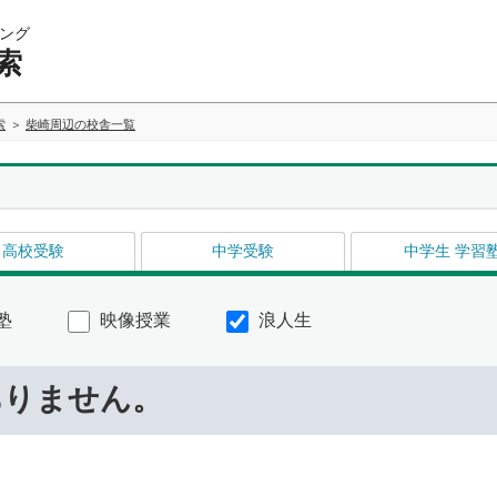
ング
索
索
柴崎周辺の校舎一覧
高校受験
中学受験
中学生 学習
塾
映像授業
浪人生
ありません。