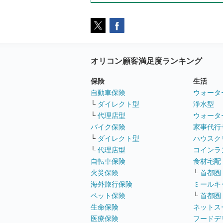
オリコン顧客満足度ランキング
保険
生活
自動車保険
ウォータ
└
ダイレクト型
浄水型
└
代理店型
ウォータ
バイク保険
家事代行
└
ダイレクト型
ハウスク
└
代理店型
コインラ
自転車保険
食材宅配
火災保険
└
首都圏
海外旅行保険
ミールキ
ペット保険
└
首都圏
生命保険
ネットス
医療保険
フードデ