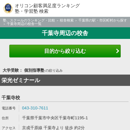
オリコン顧客満足度ランキング
塾・学習塾 検索
塾、スクールのランキング・比較
校舎検索
千葉県の駅・市区町村から探す
千葉寺周辺の校舎一覧
千葉寺周辺の校舎
目的から絞り込む
大学受験： 個別指導塾
の絞り込み
栄光ゼミナール
千葉寺校
043-310-7611
千葉県千葉市中央区千葉寺町1195-1
京成千原線 千葉寺より 徒歩 約2分