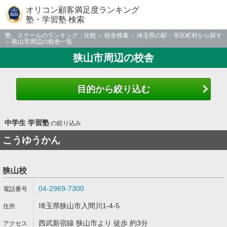
オリコン顧客満足度ランキング
塾・学習塾 検索
塾、スクールのランキング・比較
校舎検索
埼玉県の駅・市区町村から探す
狭山市周辺の校舎一覧
狭山市周辺の校舎
目的から絞り込む
中学生 学習塾
の絞り込み
こうゆうかん
狭山校
04-2969-7300
埼玉県狭山市入間川1-4-5
西武新宿線 狭山市より 徒歩 約3分