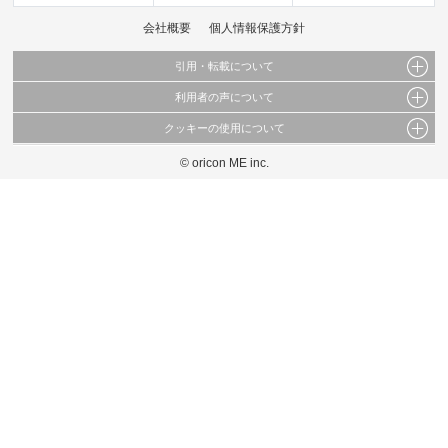
会社概要
個人情報保護方針
引用・転載について
利用者の声について
当サイトで公開されている情報（文字、写真、イラスト、画像データ等）及びこれらの配
置・編集および構造などについての著作権は株式会社oricon MEに帰属しております。
クッキーの使用について
当サイトに掲載している内容はすべてサービスの利用者が提出された見解・感想です。
これらの情報を権利者の許可なく無断転載・複製などの二次利用を行うことは固く禁じて
弊社が内容について正確性を含め一切保証するものではありません。
おります。
© oricon ME inc.
このサイトでは Cookie を使用して、ユーザーに合わせたコンテンツや広告の表示、ソー
弊社の見解・ 意見ではないことをご理解いただいた上でご覧ください。
シャル メディア機能の提供、広告の表示回数やクリック数の測定を行っています。
また、ユーザーによるサイトの利用状況についても情報を収集し、ソーシャル メディア
や広告配信、データ解析の各パートナーに提供しています。
各パートナーは、この情報とユーザーが各パートナーに提供した他の情報や、ユーザーが
各パートナーのサービスを使用したときに収集した他の情報を組み合わせて使用すること
があります。