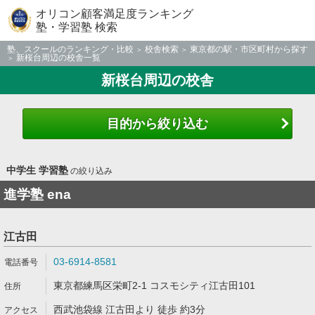
オリコン顧客満足度ランキング
塾・学習塾 検索
塾、スクールのランキング・比較
校舎検索
東京都の駅・市区町村から探す
新桜台周辺の校舎一覧
新桜台周辺の校舎
目的から絞り込む
中学生 学習塾
の絞り込み
進学塾 ena
江古田
03-6914-8581
東京都練馬区栄町2-1 コスモシティ江古田101
西武池袋線 江古田より 徒歩 約3分