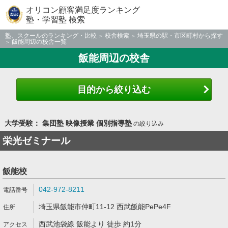
オリコン顧客満足度ランキング
塾・学習塾 検索
塾、スクールのランキング・比較
校舎検索
埼玉県の駅・市区町村から探す
飯能周辺の校舎一覧
飯能周辺の校舎
目的から絞り込む
大学受験： 集団塾 映像授業 個別指導塾
の絞り込み
栄光ゼミナール
飯能校
042-972-8211
埼玉県飯能市仲町11-12 西武飯能PePe4F
西武池袋線 飯能より 徒歩 約1分