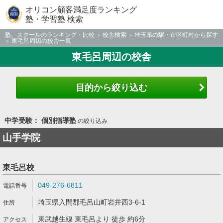
オリコン顧客満足度ランキング
塾・学習塾 検索
塾、スクールのランキング・比較
校舎検索
埼玉県の駅・市区町村から探す
東毛呂周辺の校舎一覧
東毛呂周辺の校舎
目的から絞り込む
中学受験： 個別指導塾
の絞り込み
山手学院
東毛呂校
049-276-6811
埼玉県入間郡毛呂山町岩井西3-6-1
東武越生線 東毛呂より 徒歩 約6分