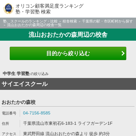
オリコン顧客満足度ランキング
塾・学習塾 検索
塾、スクールのランキング・比較
校舎検索
千葉県の駅・市区町村から探す
流山おおたかの森周辺の校舎一覧
流山おおたかの森周辺の校舎
目的から絞り込む
中学生 学習塾
の絞り込み
サイエイスクール
おおたかの森校
04-7156-8585
千葉県流山市東初石6-183-1 ライフガーデン1F
東武野田線 流山おおたかの森より 徒歩 約3分