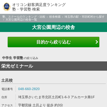
オリコン顧客満足度ランキング
塾・学習塾 検索
塾、スクールのランキング・比較
校舎検索
埼玉県の駅・市区町村から探す
大宮公園周辺の校舎一覧
大宮公園周辺の校舎
目的から絞り込む
中学生 学習塾
の絞り込み
栄光ゼミナール
土呂校
048-660-2820
埼玉県さいたま市北区土呂町1-6-3 アルカータ壽1F
宇都宮線 土呂より 徒歩 約3分