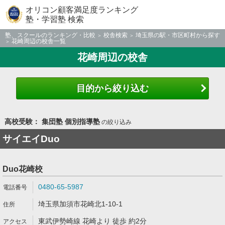
オリコン顧客満足度ランキング
塾・学習塾 検索
塾、スクールのランキング・比較
校舎検索
埼玉県の駅・市区町村から探す
花崎周辺の校舎一覧
花崎周辺の校舎
目的から絞り込む
高校受験： 集団塾 個別指導塾
の絞り込み
サイエイDuo
Duo花崎校
0480-65-5987
埼玉県加須市花崎北1-10-1
東武伊勢崎線 花崎より 徒歩 約2分