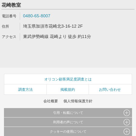
花崎教室
0480-65-8007
埼玉県加須市花崎北3-16-12 2F
東武伊勢崎線 花崎より 徒歩 約11分
オリコン顧客満足度調査とは
調査方法
掲載規約
お問い合わせ
会社概要
個人情報保護方針
引用・転載について
利用者の声について
当サイトで公開されている情報（文字、写真、イラスト、画像データ等）及びこれらの配
置・編集および構造などについての著作権は株式会社oricon MEに帰属しております。
クッキーの使用について
当サイトに掲載している内容はすべてサービスの利用者が提出された見解・感想です。
これらの情報を権利者の許可なく無断転載・複製などの二次利用を行うことは固く禁じて