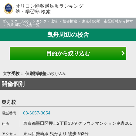
オリコン顧客満足度ランキング
塾・学習塾 検索
塾、スクールのランキング・比較
校舎検索
東京都の駅・市区町村から探す
曳舟周辺の校舎一覧
曳舟周辺の校舎
目的から絞り込む
大学受験： 個別指導塾
の絞り込み
開倫個別
曳舟校
03-6657-3654
東京都墨田区押上2丁目33-9 クラウンマンション曳舟201
東武伊勢崎線 曳舟より 徒歩 約3分