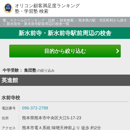
オリコン顧客満足度ランキング
塾・学習塾 検索
塾、スクールのランキング・比較
校舎検索
熊本県の駅・市区町村から探す
新水前寺・新水前寺駅前周辺の校舎一覧
新水前寺・新水前寺駅前周辺の校舎
目的から絞り込む
中学受験： 集団塾
の絞り込み
英進館
水前寺校
096-372-2788
熊本県熊本市中央区大江5-17-23
熊本市電Ａ系統 味噌天神前より 徒歩 約2分