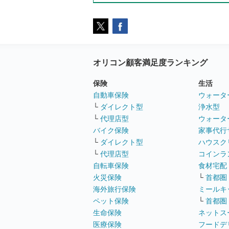
オリコン顧客満足度ランキング
保険
生活
自動車保険
ウォータ
└
ダイレクト型
浄水型
└
代理店型
ウォータ
バイク保険
家事代行
└
ダイレクト型
ハウスク
└
代理店型
コインラ
自転車保険
食材宅配
火災保険
└
首都圏
海外旅行保険
ミールキ
ペット保険
└
首都圏
生命保険
ネットス
医療保険
フードデ