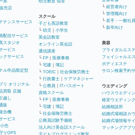
ー系
幼児教室 知育
└
経営者向け
販売店
└
管理職向け
スクール
└
若手・一般社
テナンスサービス
子ども英語教室
└
新卒向け
└
幼児
｜
小学生
画配信サービス
英会話教室
真スタジオ
美容
オンライン英会話
サービス
ブライダルエス
通信講座
ックサービス
フェイシャルエ
└
FP
｜
医療事務
ボディエステ
└
宅建
｜
簿記
ナル作品限定型
サロン検索予約
└
TOEIC
｜
社会保険労務士
└
行政書士
｜
ケアマネジャー
プリ オリジナル
└
公務員
｜
ITパスポート
ウエディング
品買取 店舗
資格スクール
ハウスウエディ
引越し
└
FP
｜
医療事務
格安ウエディン
通販
└
宅建
｜
簿記
結婚相談所
複合機
└
社会保険労務士
結婚式場相談カ
サービス
公務員試験予備校
結婚式場情報サ
 小売
法人向け英会話スクール
マッチングアプ
守りGPS
子どもプログラミング教室