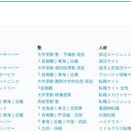
塾
人材
ーサーバー
大学受験 塾・予備校 現役
就活エージェン
└
首都圏
｜
東海
｜
近畿
就活サイト
ーサーバー
大学受験 個別指導塾 現役
逆求人型就活サ
サービス
└
首都圏
｜
東海
｜
近畿
アルバイト情報
リーニング
大学受験 難関大学特化型 現役
転職サイト
ンドリー
└
首都圏
転職サイト 女性
大学受験 映像授業
転職スカウトサ
｜
東海
｜
近畿
高校受験 塾
転職エージェン
ット
└
北海道
｜
東北
｜
北関東
看護師転職
｜
東海
｜
近畿
└
首都圏
｜
甲信越・北陸
介護転職
ーパー
└
東海
｜
近畿
｜
中国・四国
ハイクラス・
リバリー
└
九州・沖縄
ミドルクラス転