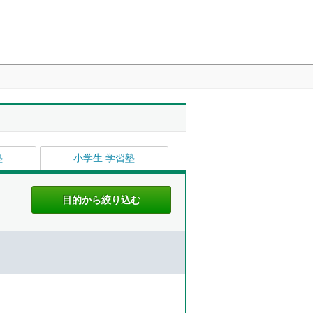
塾
小学生 学習塾