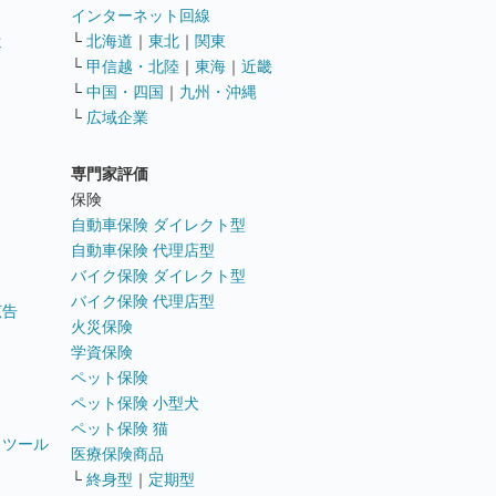
インターネット回線
遣
└
北海道
｜
東北
｜
関東
└
甲信越・北陸
｜
東海
｜
近畿
ス
└
中国・四国
｜
九州・沖縄
└
広域企業
専門家評価
ト
保険
自動車保険 ダイレクト型
自動車保険 代理店型
バイク保険 ダイレクト型
バイク保険 代理店型
広告
火災保険
学資保険
ペット保険
ペット保険 小型犬
ペット保険 猫
トツール
医療保険商品
└
終身型
｜
定期型