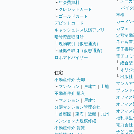
└
メーカ
└
年会費無料
バイク
└
クレジットカード
車検
└
ゴールドカード
カーメン
デビットカード
カフェ
キャッシュレス決済アプリ
定額制動
暗号資産取引所
子ども写
└
現物取引（仮想通貨）
電子書籍
└
証拠金取引（仮想通貨）
電子コミ
ロボアドバイザー
└
総合型
└
オリジ
住宅
└
出版社
不動産仲介 売却
マンガア
└
マンション
｜
戸建て
｜
土地
ブランド
不動産仲介 購入
オフィス
└
マンション
｜
戸建て
オフィス
分譲マンション管理会社
オフィス
└
首都圏
｜
東海
｜
近畿
｜
九州
福利厚生
マンション大規模修繕
電力会社
不動産仲介 賃貸
子ども見