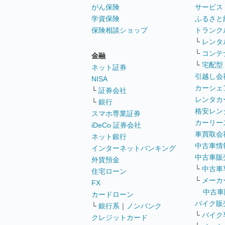
がん保険
サービス
学資保険
ふるさと
保険相談ショップ
トランク
└
レンタ
└
コンテ
金融
└
宅配型
ネット証券
引越し会
NISA
カーシェ
└
証券会社
レンタカ
└
銀行
格安レン
スマホ専業証券
カーリー
iDeCo 証券会社
車買取会
ネット銀行
中古車情
インターネットバンキング
中古車販
外貨預金
└
中古車
住宅ローン
└
メーカ
FX
中古車
カードローン
バイク販
└
銀行系
｜
ノンバンク
└
バイク
クレジットカード