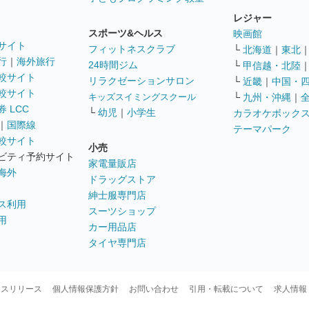
レジャー
スポーツ&ヘルス
映画館
サイト
フィットネスクラブ
└
北海道
｜
東北
行
｜
海外旅行
24時間ジム
└
甲信越・北陸
較サイト
リラクゼーションサロン
└
近畿
｜
中国・
較サイト
キッズスイミングスクール
└
九州・沖縄
｜
 LCC
└
幼児
｜
小学生
カラオケボック
｜
国際線
テーマパーク
較サイト
小売
ビティ予約サイト
家電量販店
海外
ドラッグストア
紳士服専門店
ス利用
スーツショップ
用
カー用品店
タイヤ専門店
ースリリース
個人情報保護方針
お問い合わせ
引用・転載について
求人情報