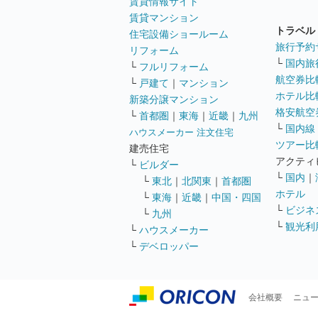
賃貸情報サイト
賃貸マンション
トラベル
住宅設備ショールーム
旅行予約
リフォーム
└
国内旅
└
フルリフォーム
航空券比
└
戸建て
｜
マンション
ホテル比
新築分譲マンション
格安航空券
└
首都圏
｜
東海
｜
近畿
｜
九州
└
国内線
ハウスメーカー 注文住宅
ツアー比
建売住宅
アクティ
└
ビルダー
└
国内
｜
└
東北
｜
北関東
｜
首都圏
ホテル
└
東海
｜
近畿
｜
中国・四国
└
ビジネ
└
九州
└
観光利
└
ハウスメーカー
└
デベロッパー
会社概要
ニュ