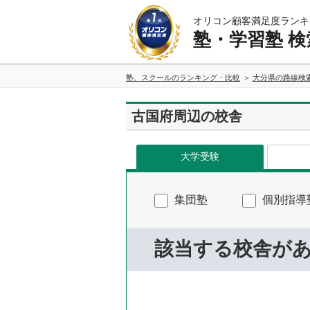
オリコン顧客満足度ランキ
塾・学習塾 検
塾、スクールのランキング・比較
大分県の路線検
古国府周辺の校舎
大学受験
集団塾
個別指導
該当する校舎が