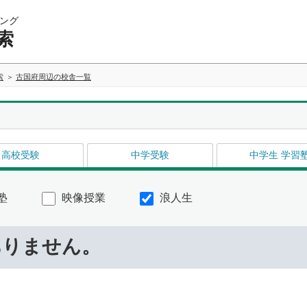
ング
索
索
古国府周辺の校舎一覧
高校受験
中学受験
中学生 学習
塾
映像授業
浪人生
ありません。