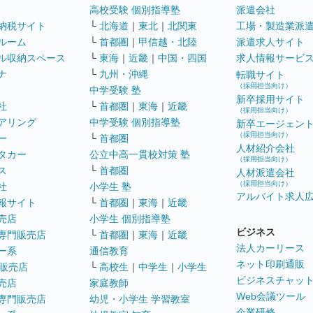
高校受験 個別指導塾
派遣会社
納税サイト
└
北海道
｜
東北
｜
北関東
工場・製造業派
ルーム
└
首都圏
｜
甲信越・北陸
派遣求人サイト
ル収納スペース
└
東海
｜
近畿
｜
中国・四国
求人情報サービ
ナ
└
九州・沖縄
転職サイト
（採用担当向け）
中学受験 塾
新卒採用サイト
社
└
首都圏
｜
東海
｜
近畿
（採用担当向け）
アリング
中学受験 個別指導塾
新卒エージェン
（採用担当向け）
ー
└
首都圏
人材紹介会社
タカー
公立中高一貫校対策 塾
（採用担当向け）
ス
└
首都圏
人材派遣会社
（採用担当向け）
社
小学生 塾
アルバイト求人
報サイト
└
首都圏
｜
東海
｜
近畿
売店
小学生 個別指導塾
ビジネス
専門販売店
└
首都圏
｜
東海
｜
近畿
法人カーリース
ー系
通信教育
ネット印刷通販
販売店
└
高校生
｜
中学生
｜
小学生
ビジネスチャッ
売店
家庭教師
Web会議ツール
専門販売店
幼児・小学生 学習教室
企業研修