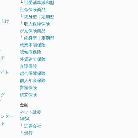
└
引受基準緩和型
生命保険商品
└
終身型
｜
定期型
員向け
└
収入保障保険
がん保険商品
└
終身型
｜
定期型
就業不能保険
テ
認知症保険
ステ
外貨建て保険
介護保険
サイト
総合保障保険
個人年金保険
変額保険
積立保険
ング
グ
金融
ネット証券
ウンター
NISA
イト
└
証券会社
リ
└
銀行