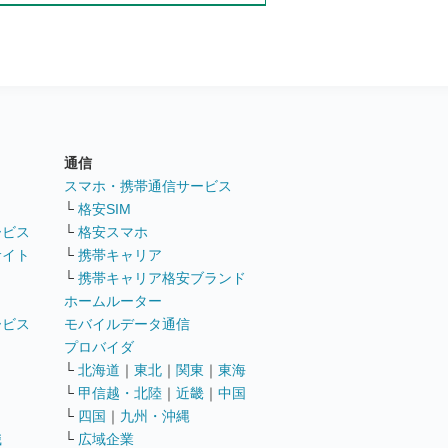
通信
ト
スマホ・携帯通信サービス
└
格安SIM
ービス
└
格安スマホ
サイト
└
携帯キャリア
└
携帯キャリア格安ブランド
ホームルーター
ービス
モバイルデータ通信
ト
プロバイダ
└
北海道
｜
東北
｜
関東
｜
東海
└
甲信越・北陸
｜
近畿
｜
中国
└
四国
｜
九州・沖縄
職
└
広域企業