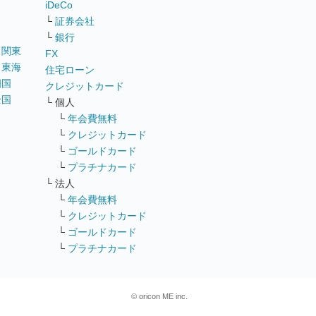
iDeCo
└
証券会社
└
銀行
｜
関東
FX
｜
東海
住宅ローン
四国
クレジットカード
全国
└ 個人
ス
└
年会費無料
└
クレジットカード
└
ゴールドカード
└
プラチナカード
└ 法人
└
年会費無料
└
クレジットカード
└
ゴールドカード
└
プラチナカード
© oricon ME inc.