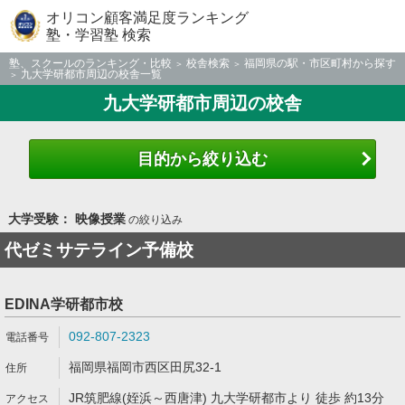
オリコン顧客満足度ランキング
塾・学習塾 検索
塾、スクールのランキング・比較
校舎検索
福岡県の駅・市区町村から探す
九大学研都市周辺の校舎一覧
九大学研都市周辺の校舎
目的から絞り込む
大学受験： 映像授業
の絞り込み
代ゼミサテライン予備校
EDINA学研都市校
092-807-2323
福岡県福岡市西区田尻32-1
JR筑肥線(姪浜～西唐津) 九大学研都市より 徒歩 約13分