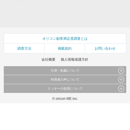
オリコン顧客満足度調査とは
調査方法
掲載規約
お問い合わせ
会社概要
個人情報保護方針
引用・転載について
利用者の声について
当サイトで公開されている情報（文字、写真、イラスト、画像データ等）及びこれらの配
置・編集および構造などについての著作権は株式会社oricon MEに帰属しております。
クッキーの使用について
当サイトに掲載している内容はすべてサービスの利用者が提出された見解・感想です。
これらの情報を権利者の許可なく無断転載・複製などの二次利用を行うことは固く禁じて
弊社が内容について正確性を含め一切保証するものではありません。
おります。
© oricon ME inc.
このサイトでは Cookie を使用して、ユーザーに合わせたコンテンツや広告の表示、ソー
弊社の見解・ 意見ではないことをご理解いただいた上でご覧ください。
シャル メディア機能の提供、広告の表示回数やクリック数の測定を行っています。
また、ユーザーによるサイトの利用状況についても情報を収集し、ソーシャル メディア
や広告配信、データ解析の各パートナーに提供しています。
各パートナーは、この情報とユーザーが各パートナーに提供した他の情報や、ユーザーが
各パートナーのサービスを使用したときに収集した他の情報を組み合わせて使用すること
があります。