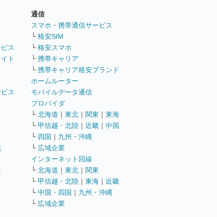
通信
ト
スマホ・携帯通信サービス
└
格安SIM
ービス
└
格安スマホ
サイト
└
携帯キャリア
└
携帯キャリア格安ブランド
ホームルーター
ービス
モバイルデータ通信
ト
プロバイダ
└
北海道
｜
東北
｜
関東
｜
東海
└
甲信越・北陸
｜
近畿
｜
中国
└
四国
｜
九州・沖縄
職
└
広域企業
インターネット回線
遣
└
北海道
｜
東北
｜
関東
└
甲信越・北陸
｜
東海
｜
近畿
ス
└
中国・四国
｜
九州・沖縄
└
広域企業