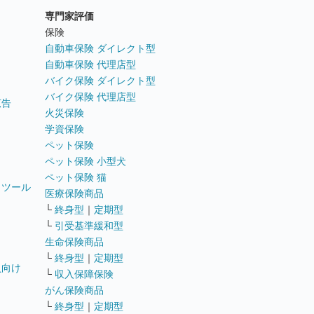
専門家評価
ト
保険
自動車保険 ダイレクト型
自動車保険 代理店型
バイク保険 ダイレクト型
バイク保険 代理店型
広告
火災保険
学資保険
ペット保険
ペット保険 小型犬
ペット保険 猫
トツール
医療保険商品
└
終身型
｜
定期型
└
引受基準緩和型
生命保険商品
└
終身型
｜
定期型
員向け
└
収入保障保険
がん保険商品
└
終身型
｜
定期型