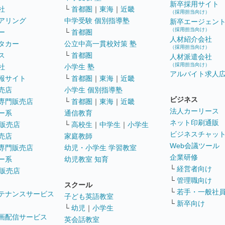
新卒採用サイト
社
└
首都圏
｜
東海
｜
近畿
（採用担当向け）
アリング
中学受験 個別指導塾
新卒エージェン
（採用担当向け）
ー
└
首都圏
人材紹介会社
タカー
公立中高一貫校対策 塾
（採用担当向け）
ス
└
首都圏
人材派遣会社
（採用担当向け）
社
小学生 塾
アルバイト求人
報サイト
└
首都圏
｜
東海
｜
近畿
売店
小学生 個別指導塾
ビジネス
専門販売店
└
首都圏
｜
東海
｜
近畿
法人カーリース
ー系
通信教育
ネット印刷通販
販売店
└
高校生
｜
中学生
｜
小学生
ビジネスチャッ
売店
家庭教師
Web会議ツール
専門販売店
幼児・小学生 学習教室
企業研修
ー系
幼児教室 知育
└
経営者向け
販売店
└
管理職向け
スクール
└
若手・一般社
テナンスサービス
子ども英語教室
└
新卒向け
└
幼児
｜
小学生
画配信サービス
英会話教室