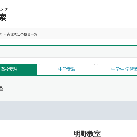
ング
索
索
高城周辺の校舎一覧
高校受験
中学受験
中学生 学習
塾
明野教室