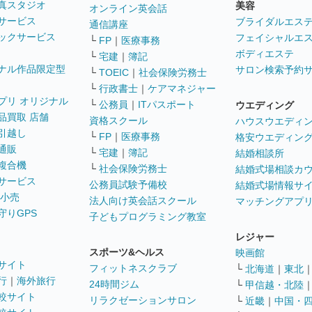
真スタジオ
美容
オンライン英会話
サービス
ブライダルエス
通信講座
ックサービス
フェイシャルエ
└
FP
｜
医療事務
ボディエステ
└
宅建
｜
簿記
ナル作品限定型
サロン検索予約
└
TOEIC
｜
社会保険労務士
└
行政書士
｜
ケアマネジャー
プリ オリジナル
└
公務員
｜
ITパスポート
ウエディング
品買取 店舗
資格スクール
ハウスウエディ
引越し
└
FP
｜
医療事務
格安ウエディン
通販
└
宅建
｜
簿記
結婚相談所
複合機
└
社会保険労務士
結婚式場相談カ
サービス
公務員試験予備校
結婚式場情報サ
 小売
法人向け英会話スクール
マッチングアプ
守りGPS
子どもプログラミング教室
レジャー
スポーツ&ヘルス
映画館
サイト
フィットネスクラブ
└
北海道
｜
東北
行
｜
海外旅行
24時間ジム
└
甲信越・北陸
較サイト
リラクゼーションサロン
└
近畿
｜
中国・