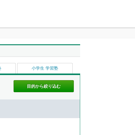
塾
小学生 学習塾