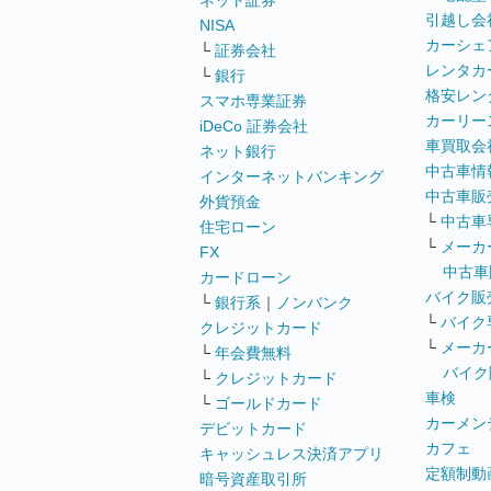
ネット証券
引越し会
NISA
カーシェ
└
証券会社
レンタカ
└
銀行
格安レン
スマホ専業証券
カーリー
iDeCo 証券会社
車買取会
ネット銀行
中古車情
インターネットバンキング
中古車販
外貨預金
└
中古車
住宅ローン
└
メーカ
FX
中古車
カードローン
バイク販
└
銀行系
｜
ノンバンク
└
バイク
クレジットカード
└
メーカ
└
年会費無料
バイク
└
クレジットカード
車検
└
ゴールドカード
カーメン
デビットカード
カフェ
キャッシュレス決済アプリ
定額制動
暗号資産取引所