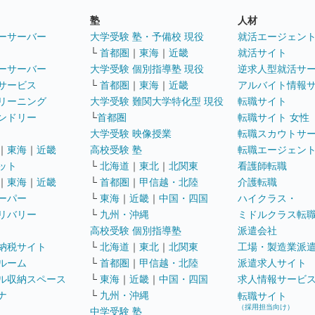
塾
人材
ーサーバー
大学受験 塾・予備校 現役
就活エージェン
└
首都圏
｜
東海
｜
近畿
就活サイト
ーサーバー
大学受験 個別指導塾 現役
逆求人型就活サ
サービス
└
首都圏
｜
東海
｜
近畿
アルバイト情報
リーニング
大学受験 難関大学特化型 現役
転職サイト
ンドリー
└
首都圏
転職サイト 女性
大学受験 映像授業
転職スカウトサ
｜
東海
｜
近畿
高校受験 塾
転職エージェン
ット
└
北海道
｜
東北
｜
北関東
看護師転職
｜
東海
｜
近畿
└
首都圏
｜
甲信越・北陸
介護転職
ーパー
└
東海
｜
近畿
｜
中国・四国
ハイクラス・
リバリー
└
九州・沖縄
ミドルクラス転
高校受験 個別指導塾
派遣会社
納税サイト
└
北海道
｜
東北
｜
北関東
工場・製造業派
ルーム
└
首都圏
｜
甲信越・北陸
派遣求人サイト
ル収納スペース
└
東海
｜
近畿
｜
中国・四国
求人情報サービ
ナ
└
九州・沖縄
転職サイト
（採用担当向け）
中学受験 塾