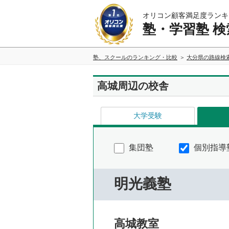
オリコン顧客満足度ランキ
塾・学習塾 検
塾、スクールのランキング・比較
大分県の路線検
高城周辺の校舎
大学受験
集団塾
個別指導
明光義塾
高城教室