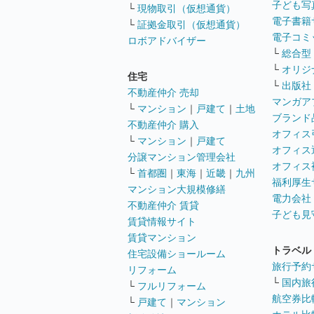
子ども写
└
現物取引（仮想通貨）
電子書籍
└
証拠金取引（仮想通貨）
電子コミ
ロボアドバイザー
└
総合型
└
オリジ
住宅
└
出版社
不動産仲介 売却
マンガア
└
マンション
｜
戸建て
｜
土地
ブランド
不動産仲介 購入
オフィス
└
マンション
｜
戸建て
オフィス
分譲マンション管理会社
オフィス
└
首都圏
｜
東海
｜
近畿
｜
九州
福利厚生
マンション大規模修繕
電力会社
不動産仲介 賃貸
子ども見
賃貸情報サイト
賃貸マンション
トラベル
住宅設備ショールーム
旅行予約
リフォーム
└
国内旅
└
フルリフォーム
航空券比
└
戸建て
｜
マンション