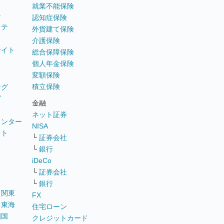
就業不能保険
テ
認知症保険
ステ
外貨建て保険
介護保険
サイト
総合保障保険
個人年金保険
変額保険
積立保険
ング
グ
金融
ネット証券
ウンター
NISA
イト
└
証券会社
リ
└
銀行
iDeCo
└
証券会社
└
銀行
｜
関東
FX
｜
東海
住宅ローン
四国
クレジットカード