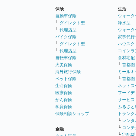
保険
生活
自動車保険
ウォータ
└
ダイレクト型
浄水型
└
代理店型
ウォータ
バイク保険
家事代行
└
ダイレクト型
ハウスク
└
代理店型
コインラ
自転車保険
食材宅配
火災保険
└
首都圏
海外旅行保険
ミールキ
ペット保険
└
首都圏
生命保険
ネットス
医療保険
フードデ
がん保険
サービス
学資保険
ふるさと
保険相談ショップ
トランク
└
レンタ
└
コンテ
金融
└
宅配型