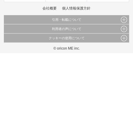
会社概要
個人情報保護方針
引用・転載について
利用者の声について
当サイトで公開されている情報（文字、写真、イラスト、画像データ等）及びこれらの配
置・編集および構造などについての著作権は株式会社oricon MEに帰属しております。
クッキーの使用について
当サイトに掲載している内容はすべてサービスの利用者が提出された見解・感想です。
これらの情報を権利者の許可なく無断転載・複製などの二次利用を行うことは固く禁じて
弊社が内容について正確性を含め一切保証するものではありません。
おります。
© oricon ME inc.
このサイトでは Cookie を使用して、ユーザーに合わせたコンテンツや広告の表示、ソー
弊社の見解・ 意見ではないことをご理解いただいた上でご覧ください。
シャル メディア機能の提供、広告の表示回数やクリック数の測定を行っています。
また、ユーザーによるサイトの利用状況についても情報を収集し、ソーシャル メディア
や広告配信、データ解析の各パートナーに提供しています。
各パートナーは、この情報とユーザーが各パートナーに提供した他の情報や、ユーザーが
各パートナーのサービスを使用したときに収集した他の情報を組み合わせて使用すること
があります。