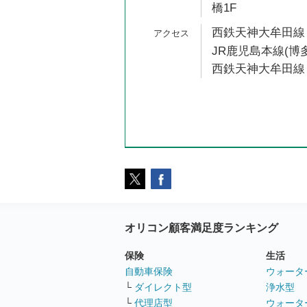
橋1F
西鉄天神大牟田線 
JR鹿児島本線(博多
西鉄天神大牟田線 
オリコン顧客満足度ランキング
保険
生活
自動車保険
ウォータ
└
ダイレクト型
浄水型
└
代理店型
ウォータ