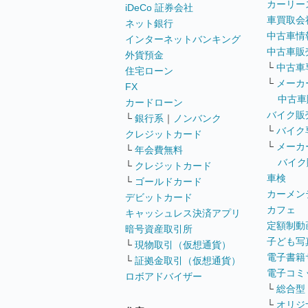
カーリー
iDeCo 証券会社
車買取会
ネット銀行
中古車情
インターネットバンキング
中古車販
外貨預金
└
中古車
住宅ローン
└
メーカ
FX
中古車
カードローン
バイク販
└
銀行系
｜
ノンバンク
└
バイク
クレジットカード
└
メーカ
└
年会費無料
バイク
└
クレジットカード
車検
└
ゴールドカード
カーメン
デビットカード
カフェ
キャッシュレス決済アプリ
定額制動
暗号資産取引所
子ども写
└
現物取引（仮想通貨）
電子書籍
└
証拠金取引（仮想通貨）
電子コミ
ロボアドバイザー
└
総合型
└
オリジ