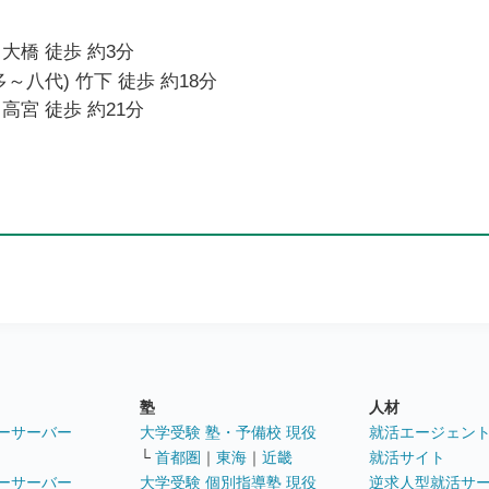
大橋 徒歩 約3分
～八代) 竹下 徒歩 約18分
高宮 徒歩 約21分
塾
人材
ーサーバー
大学受験 塾・予備校 現役
就活エージェン
└
首都圏
｜
東海
｜
近畿
就活サイト
ーサーバー
大学受験 個別指導塾 現役
逆求人型就活サ