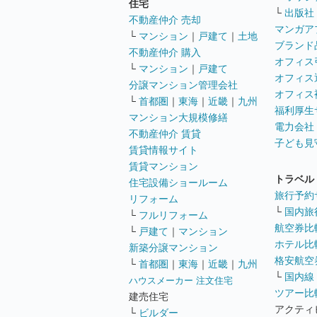
住宅
└
出版社
不動産仲介 売却
マンガア
└
マンション
｜
戸建て
｜
土地
ブランド
不動産仲介 購入
オフィス
└
マンション
｜
戸建て
オフィス
分譲マンション管理会社
オフィス
└
首都圏
｜
東海
｜
近畿
｜
九州
福利厚生
マンション大規模修繕
電力会社
不動産仲介 賃貸
子ども見
賃貸情報サイト
賃貸マンション
トラベル
住宅設備ショールーム
旅行予約
リフォーム
└
国内旅
└
フルリフォーム
航空券比
└
戸建て
｜
マンション
ホテル比
新築分譲マンション
格安航空券
└
首都圏
｜
東海
｜
近畿
｜
九州
└
国内線
ハウスメーカー 注文住宅
ツアー比
建売住宅
アクティ
└
ビルダー