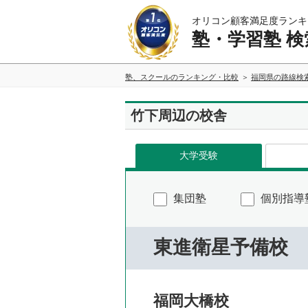
オリコン顧客満足度ランキ
塾・学習塾 検
塾、スクールのランキング・比較
福岡県の路線検
竹下周辺の校舎
大学受験
集団塾
個別指導
東進衛星予備校
福岡大橋校