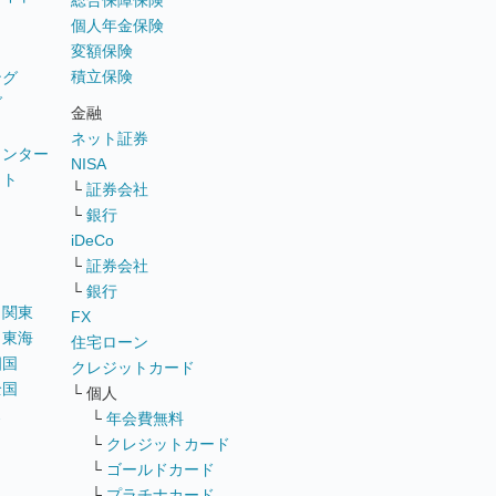
総合保障保険
個人年金保険
変額保険
積立保険
ング
グ
金融
ネット証券
ウンター
NISA
イト
└
証券会社
リ
└
銀行
iDeCo
└
証券会社
└
銀行
｜
関東
FX
｜
東海
住宅ローン
四国
クレジットカード
全国
└ 個人
ス
└
年会費無料
└
クレジットカード
└
ゴールドカード
└
プラチナカード