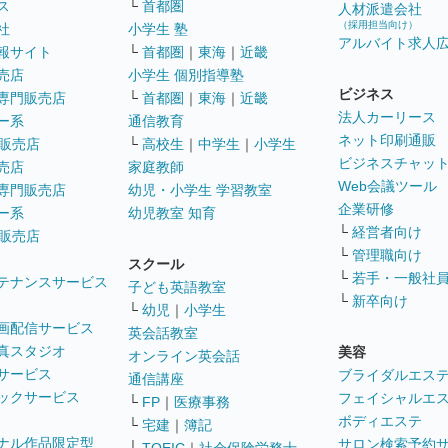
ス
└
首都圏
人材派遣会社
（採用担当向け）
社
小学生 塾
アルバイト求人
報サイト
└
首都圏
｜
東海
｜
近畿
売店
小学生 個別指導塾
ビジネス
専門販売店
└
首都圏
｜
東海
｜
近畿
法人カーリース
ー系
通信教育
ネット印刷通販
販売店
└
高校生
｜
中学生
｜
小学生
ビジネスチャッ
売店
家庭教師
Web会議ツール
専門販売店
幼児・小学生 学習教室
企業研修
ー系
幼児教室 知育
└
経営者向け
販売店
└
管理職向け
スクール
└
若手・一般社
テナンスサービス
子ども英語教室
└
新卒向け
└
幼児
｜
小学生
画配信サービス
英会話教室
真スタジオ
美容
オンライン英会話
サービス
ブライダルエス
通信講座
ックサービス
フェイシャルエ
└
FP
｜
医療事務
ボディエステ
└
宅建
｜
簿記
ナル作品限定型
サロン検索予約