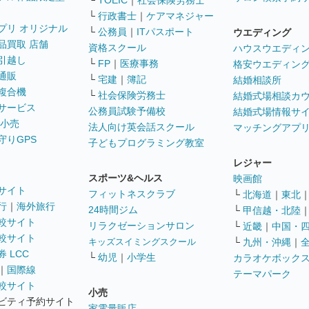
└
TOEIC
｜
社会保険労務士
└
行政書士
｜
ケアマネジャー
プリ オリジナル
└
公務員
｜
ITパスポート
ウエディング
品買取 店舗
資格スクール
ハウスウエディ
引越し
└
FP
｜
医療事務
格安ウエディン
通販
└
宅建
｜
簿記
結婚相談所
複合機
└
社会保険労務士
結婚式場相談カ
サービス
公務員試験予備校
結婚式場情報サ
 小売
法人向け英会話スクール
マッチングアプ
守りGPS
子どもプログラミング教室
レジャー
スポーツ&ヘルス
映画館
サイト
フィットネスクラブ
└
北海道
｜
東北
行
｜
海外旅行
24時間ジム
└
甲信越・北陸
較サイト
リラクゼーションサロン
└
近畿
｜
中国・
較サイト
キッズスイミングスクール
└
九州・沖縄
｜
 LCC
└
幼児
｜
小学生
カラオケボック
｜
国際線
テーマパーク
較サイト
小売
ビティ予約サイト
家電量販店