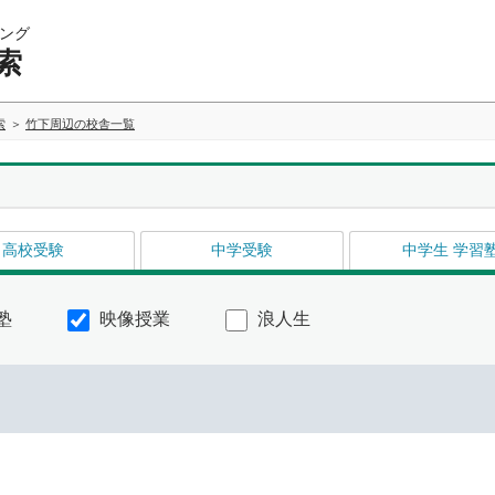
ング
索
索
竹下周辺の校舎一覧
高校受験
中学受験
中学生 学習
塾
映像授業
浪人生