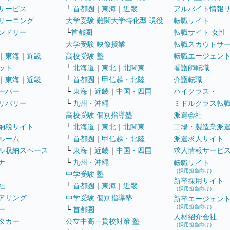
サービス
└
首都圏
｜
東海
｜
近畿
アルバイト情報
リーニング
大学受験 難関大学特化型 現役
転職サイト
ンドリー
└
首都圏
転職サイト 女性
大学受験 映像授業
転職スカウトサ
｜
東海
｜
近畿
高校受験 塾
転職エージェン
ット
└
北海道
｜
東北
｜
北関東
看護師転職
｜
東海
｜
近畿
└
首都圏
｜
甲信越・北陸
介護転職
ーパー
└
東海
｜
近畿
｜
中国・四国
ハイクラス・
リバリー
└
九州・沖縄
ミドルクラス転
高校受験 個別指導塾
派遣会社
納税サイト
└
北海道
｜
東北
｜
北関東
工場・製造業派
ルーム
└
首都圏
｜
甲信越・北陸
派遣求人サイト
ル収納スペース
└
東海
｜
近畿
｜
中国・四国
求人情報サービ
ナ
└
九州・沖縄
転職サイト
（採用担当向け）
中学受験 塾
新卒採用サイト
社
└
首都圏
｜
東海
｜
近畿
（採用担当向け）
アリング
中学受験 個別指導塾
新卒エージェン
（採用担当向け）
ー
└
首都圏
人材紹介会社
タカー
公立中高一貫校対策 塾
（採用担当向け）