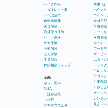
バイク保険
家事代行
└
ダイレクト型
ハウスク
└
代理店型
コインラ
自転車保険
食材宅配
火災保険
└
首都圏
海外旅行保険
ミールキ
ペット保険
└
首都圏
生命保険
ネットス
医療保険
フードデ
がん保険
サービス
学資保険
ふるさと
保険相談ショップ
トランク
└
レンタ
└
コンテ
金融
└
宅配型
ネット証券
引越し会
NISA
カーシェ
└
証券会社
レンタカ
└
銀行
格安レン
スマホ専業証券