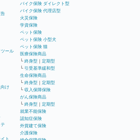
バイク保険 ダイレクト型
バイク保険 代理店型
広告
火災保険
学資保険
ペット保険
ペット保険 小型犬
ペット保険 猫
トツール
医療保険商品
└
終身型
｜
定期型
└
引受基準緩和型
生命保険商品
└
終身型
｜
定期型
員向け
└
収入保障保険
がん保険商品
└
終身型
｜
定期型
就業不能保険
テ
認知症保険
ステ
外貨建て保険
介護保険
サイト