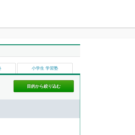
塾
小学生 学習塾