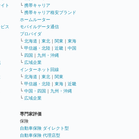
サイト
└
携帯キャリア
└
携帯キャリア格安ブランド
ホームルーター
ービス
モバイルデータ通信
ト
プロバイダ
└
北海道
｜
東北
｜
関東
｜
東海
└
甲信越・北陸
｜
近畿
｜
中国
└
四国
｜
九州・沖縄
職
└
広域企業
インターネット回線
遣
└
北海道
｜
東北
｜
関東
└
甲信越・北陸
｜
東海
｜
近畿
ス
└
中国・四国
｜
九州・沖縄
└
広域企業
専門家評価
ト
保険
自動車保険 ダイレクト型
自動車保険 代理店型