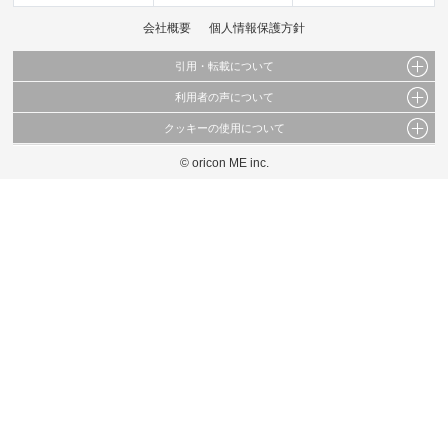
会社概要
個人情報保護方針
引用・転載について
利用者の声について
当サイトで公開されている情報（文字、写真、イラスト、画像データ等）及びこれらの配
置・編集および構造などについての著作権は株式会社oricon MEに帰属しております。
クッキーの使用について
当サイトに掲載している内容はすべてサービスの利用者が提出された見解・感想です。
これらの情報を権利者の許可なく無断転載・複製などの二次利用を行うことは固く禁じて
弊社が内容について正確性を含め一切保証するものではありません。
おります。
© oricon ME inc.
このサイトでは Cookie を使用して、ユーザーに合わせたコンテンツや広告の表示、ソー
弊社の見解・ 意見ではないことをご理解いただいた上でご覧ください。
シャル メディア機能の提供、広告の表示回数やクリック数の測定を行っています。
また、ユーザーによるサイトの利用状況についても情報を収集し、ソーシャル メディア
や広告配信、データ解析の各パートナーに提供しています。
各パートナーは、この情報とユーザーが各パートナーに提供した他の情報や、ユーザーが
各パートナーのサービスを使用したときに収集した他の情報を組み合わせて使用すること
があります。